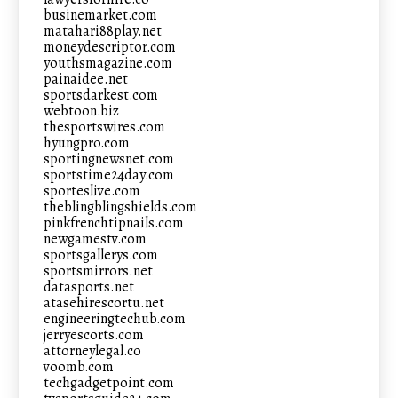
businemarket.com
matahari88play.net
moneydescriptor.com
youthsmagazine.com
painaidee.net
sportsdarkest.com
webtoon.biz
thesportswires.com
hyungpro.com
sportingnewsnet.com
sportstime24day.com
sporteslive.com
theblingblingshields.com
pinkfrenchtipnails.com
newgamestv.com
sportsgallerys.com
sportsmirrors.net
datasports.net
atasehirescortu.net
engineeringtechub.com
jerryescorts.com
attorneylegal.co
voomb.com
techgadgetpoint.com