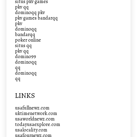
situs pkv games
pkv qq
dominoqq pkv
pkv games bandarqq
pkv
dominoqq
bandarqq
poker online
situs qq
pkv qq
domino99
dominoqq
qq
dominoqq
qq
LINKS
usafullnewz.com
uktimenetwork.com
usaworldnewz.com
todayusaexplore.com
usalocality.com
usafournewz.com