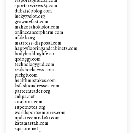
tvsportsguide24.com
sportsreviews24.com
dubai360blog.com
lucky77slot.org
growmefast.com
mahkotahokislot.com
onlinecancerpharm.com
ufalek.org
mattress-disposal.com
happyflooringandcabinets.com
bodybuildinglife.co
qrdoggy.com
technologygud.com
realshocknews.com
pickgb.com
healthmistakes.com
ksfashiondresses.com
patterntrader.org
cnhpa.net
sitalotus.com
supernotes.org
worldsportsempires.com
updatecentral360.com
katamastah.com
zqscore.net