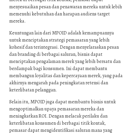
menyesuaikan pesan dan penawaran mereka untuk lebih
memenuhi kebutuhan dan harapan audiens target
mereka.
Keuntungan lain dari MPOID adalah kemampuannya
untuk menciptakan strategi pemasaran yang lebih
kohesif dan terintegrasi. Dengan menyelaraskan pesan
dan branding di berbagai saluran, bisnis dapat
menciptakan pengalaman merek yang lebih bersatu dan
berdampak bagi konsumen. Ini dapat membantu
membangun loyalitas dan kepercayaan merek, yang pada
akhirnya mengarah pada peningkatan retensi dan
keterlibatan pelanggan.
Selain itu, MPOID juga dapat membantu bisnis untuk
mengoptimalkan upaya pemasaran mereka dan
meningkatkan ROI. Dengan melacak perilaku dan
keterlibatan konsumen di berbagai titik kontak,
pemasar dapat mengidentifikasi saluran mana yang