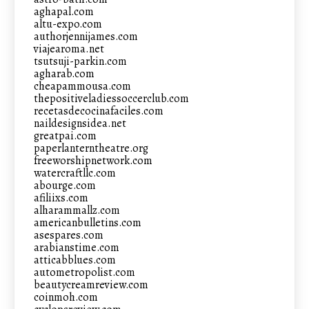
aghapal.com
altu-expo.com
authorjennijames.com
viajearoma.net
tsutsuji-parkin.com
agharab.com
cheapammousa.com
thepositiveladiessoccerclub.com
recetasdecocinafaciles.com
naildesignsidea.net
greatpai.com
paperlanterntheatre.org
freeworshipnetwork.com
watercraftllc.com
abourge.com
afiliixs.com
alharammallz.com
americanbulletins.com
asespares.com
arabianstime.com
atticabblues.com
autometropolist.com
beautycreamreview.com
coinmoh.com