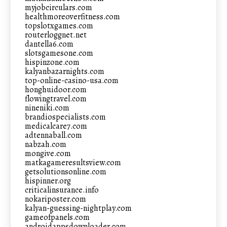
myjobcirculars.com
healthmoreoverfitness.com
topslotxgames.com
routerloggnet.net
dantella6.com
slotsgamesone.com
hispinzone.com
kalyanbazarnights.com
top-online-casino-usa.com
honghuidoor.com
flowingtravel.com
nineniki.com
brandiospecialists.com
medicalcare7.com
adtennaball.com
nabzah.com
mongive.com
matkagameresultsview.com
getsolutionsonline.com
hispinner.org
criticalinsurance.info
nokariposter.com
kalyan-guessing-nightplay.com
gameofpanels.com
androidappsdownloader.com