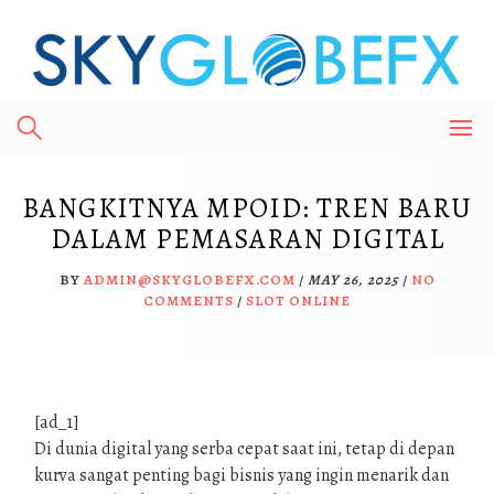
Skip
to
content
BANGKITNYA MPOID: TREN BARU
DALAM PEMASARAN DIGITAL
BY
ADMIN@SKYGLOBEFX.COM
/
MAY 26, 2025
/
NO
COMMENTS
/
SLOT ONLINE
[ad_1]
Di dunia digital yang serba cepat saat ini, tetap di depan
kurva sangat penting bagi bisnis yang ingin menarik dan