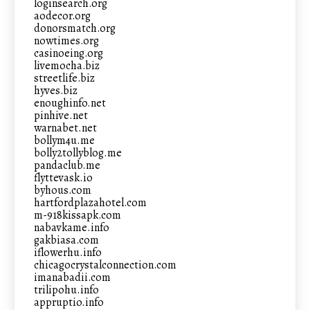
loginsearch.org
aodecor.org
donorsmatch.org
nowtimes.org
casinoeing.org
livemocha.biz
streetlife.biz
hyves.biz
enoughinfo.net
pinhive.net
warnabet.net
bollym4u.me
bolly2tollyblog.me
pandaclub.me
flyttevask.io
byhous.com
hartfordplazahotel.com
m-918kissapk.com
nabavkame.info
gakbiasa.com
iflowerhu.info
chicagocrystalconnection.com
imanabadii.com
trilipohu.info
appruptio.info