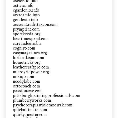
aseleraio.info
asticio.info
egardenio.info
arxteamio.info
getalexio.info
accountaudittaxcon.com
prymprint.com
sportkeeda.org
besttimespend.com
careandcure.biz
cogniyo.com
easymagazines.org
hirfanjilasmi.com
hometricks.org
leathercraftpro.com
microgridpower.org
mixiqo.com
needglobe.com
ortocoach.com
passionawe.com
pittsburghpaintingprofessionals.com
plumberryworks.com
psychoterapiawioletanowak.com
quickultimate.com
quirkyquester.com