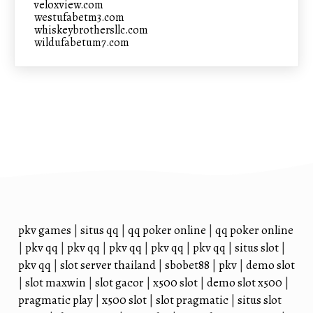
veloxview.com
westufabetm3.com
whiskeybrothersllc.com
wildufabetum7.com
pkv games
|
situs qq
|
qq poker online
|
qq poker online
|
pkv qq
|
pkv qq
|
pkv qq
|
pkv qq
|
pkv qq
|
situs slot
|
pkv qq
|
slot server thailand
|
sbobet88
|
pkv
|
demo slot
|
slot maxwin
|
slot gacor
|
x500 slot
|
demo slot x500
|
pragmatic play
|
x500 slot
|
slot pragmatic
|
situs slot