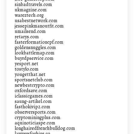
sinbadtravels.com
ukmagzine.com
wareztech.org
usabestnetwork.com
jessepinkmanoutfit.com
umailsend.com
retarys.com
fasterformationcpf.com
goldensnuggles.com
lookbattlemap.com
buyrdpservice.com
yesport.net
tostylo.com
yougetthat.net
sportsnetclub.com
newbestcrypto.com
oxfordsave.com
iclassicgames.com
saung-artikel.com
fasthokivip2.com
observersports.com
cryptominingplus.com
aquinoticiaspe.com
longhairedfrenchbulldog.com
lawyersforhire.co