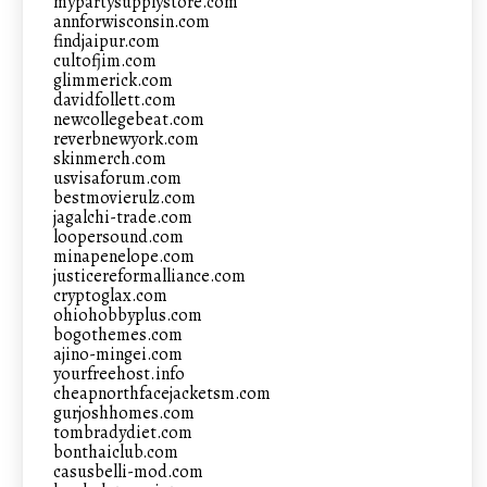
mypartysupplystore.com
annforwisconsin.com
findjaipur.com
cultofjim.com
glimmerick.com
davidfollett.com
newcollegebeat.com
reverbnewyork.com
skinmerch.com
usvisaforum.com
bestmovierulz.com
jagalchi-trade.com
loopersound.com
minapenelope.com
justicereformalliance.com
cryptoglax.com
ohiohobbyplus.com
bogothemes.com
ajino-mingei.com
yourfreehost.info
cheapnorthfacejacketsm.com
gurjoshhomes.com
tombradydiet.com
bonthaiclub.com
casusbelli-mod.com