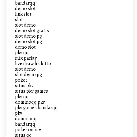
bandarqq
demo slot
link slot
slot
slot demo
demo slot gratis
slot demo pg
demo slot pg
demo slot
pkv qq
mix parlay
live draw hk lotto
slot demo
slot demo pg
poker
situs pkv
situs pkv games
pkv qq
dominoqq pkv
pkv games bandarqq
pkv
dominoqq
bandarqq
poker online
situs qq