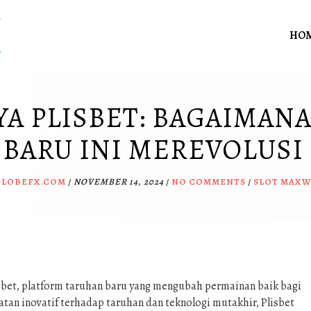
HO
A PLISBET: BAGAIMAN
BARU INI MEREVOLUSI
LOBEFX.COM
/
NOVEMBER 14, 2024
/
NO COMMENTS
/
SLOT MAXW
isbet, platform taruhan baru yang mengubah permainan baik bagi
an inovatif terhadap taruhan dan teknologi mutakhir, Plisbet