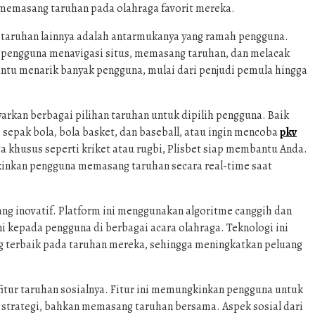
n memasang taruhan pada olahraga favorit mereka.
m taruhan lainnya adalah antarmukanya yang ramah pengguna.
n pengguna menavigasi situs, memasang taruhan, dan melacak
u menarik banyak pengguna, mulai dari penjudi pemula hingga
rkan berbagai pilihan taruhan untuk dipilih pengguna. Baik
 sepak bola, bola basket, dan baseball, atau ingin mencoba
pkv
 khusus seperti kriket atau rugbi, Plisbet siap membantu Anda.
kinkan pengguna memasang taruhan secara real-time saat
yang inovatif. Platform ini menggunakan algoritme canggih dan
i kepada pengguna di berbagai acara olahraga. Teknologi ini
erbaik pada taruhan mereka, sehingga meningkatkan peluang
fitur taruhan sosialnya. Fitur ini memungkinkan pengguna untuk
 strategi, bahkan memasang taruhan bersama. Aspek sosial dari