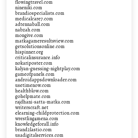
flowingtravel.com
nineniki.com
brandiospecialists.com
medicalcare7.com
adtennaball.com
nabzah.com
mongive.com
matkagameresultsview.com
getsolutionsonline.com
hispinner.org
criticalinsurance.info
nokariposter.com
kalyan-guessing-nightplay.com
gameofpanels.com
androidappsdownloader.com
usetimenow.com
healthblow.com
gohelpmate.com
rajdhani-satta-matka.com
writerscraft.net
elearning-childprotection.com
wrestling4mena.com
knowledgeforall.info
brand2lastio.com
usadigitalservices.com