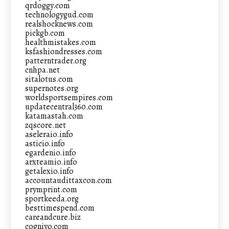
qrdoggy.com
technologygud.com
realshocknews.com
pickgb.com
healthmistakes.com
ksfashiondresses.com
patterntrader.org
cnhpa.net
sitalotus.com
supernotes.org
worldsportsempires.com
updatecentral360.com
katamastah.com
zqscore.net
aseleraio.info
asticio.info
egardenio.info
arxteamio.info
getalexio.info
accountaudittaxcon.com
prymprint.com
sportkeeda.org
besttimespend.com
careandcure.biz
cogniyo.com