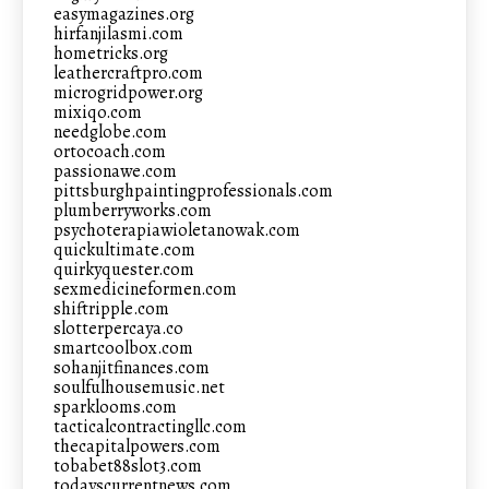
easymagazines.org
hirfanjilasmi.com
hometricks.org
leathercraftpro.com
microgridpower.org
mixiqo.com
needglobe.com
ortocoach.com
passionawe.com
pittsburghpaintingprofessionals.com
plumberryworks.com
psychoterapiawioletanowak.com
quickultimate.com
quirkyquester.com
sexmedicineformen.com
shiftripple.com
slotterpercaya.co
smartcoolbox.com
sohanjitfinances.com
soulfulhousemusic.net
sparklooms.com
tacticalcontractingllc.com
thecapitalpowers.com
tobabet88slot3.com
todayscurrentnews.com