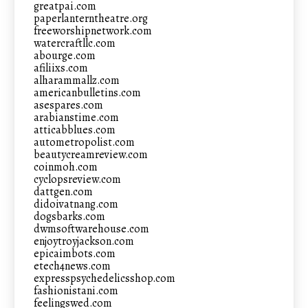
greatpai.com
paperlanterntheatre.org
freeworshipnetwork.com
watercraftllc.com
abourge.com
afiliixs.com
alharammallz.com
americanbulletins.com
asespares.com
arabianstime.com
atticabblues.com
autometropolist.com
beautycreamreview.com
coinmoh.com
cyclopsreview.com
dattgen.com
didoivatnang.com
dogsbarks.com
dwmsoftwarehouse.com
enjoytroyjackson.com
epicaimbots.com
etech4news.com
expresspsychedelicsshop.com
fashionistani.com
feelingswed.com