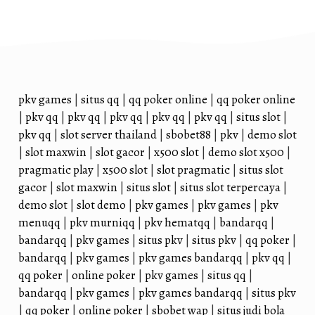
pkv games
|
situs qq
|
qq poker online
|
qq poker online
|
pkv qq
|
pkv qq
|
pkv qq
|
pkv qq
|
pkv qq
|
situs slot
|
pkv qq
|
slot server thailand
|
sbobet88
|
pkv
|
demo slot
|
slot maxwin
|
slot gacor
|
x500 slot
|
demo slot x500
|
pragmatic play
|
x500 slot
|
slot pragmatic
|
situs slot
gacor
|
slot maxwin
|
situs slot
|
situs slot terpercaya
|
demo slot
|
slot demo
|
pkv games
|
pkv games
|
pkv
menuqq
|
pkv murniqq
|
pkv hematqq
|
bandarqq
|
bandarqq
|
pkv games
|
situs pkv
|
situs pkv
|
qq poker
|
bandarqq
|
pkv games
|
pkv games bandarqq
|
pkv qq
|
qq poker
|
online poker
|
pkv games
|
situs qq
|
bandarqq
|
pkv games
|
pkv games bandarqq
|
situs pkv
|
qq poker
|
online poker
|
sbobet wap
|
situs judi bola