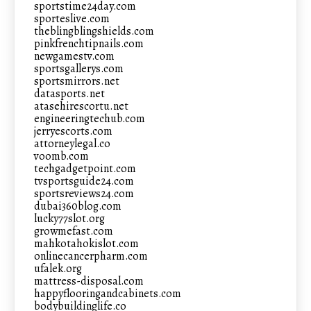
sportstime24day.com
sporteslive.com
theblingblingshields.com
pinkfrenchtipnails.com
newgamestv.com
sportsgallerys.com
sportsmirrors.net
datasports.net
atasehirescortu.net
engineeringtechub.com
jerryescorts.com
attorneylegal.co
voomb.com
techgadgetpoint.com
tvsportsguide24.com
sportsreviews24.com
dubai360blog.com
lucky77slot.org
growmefast.com
mahkotahokislot.com
onlinecancerpharm.com
ufalek.org
mattress-disposal.com
happyflooringandcabinets.com
bodybuildinglife.co