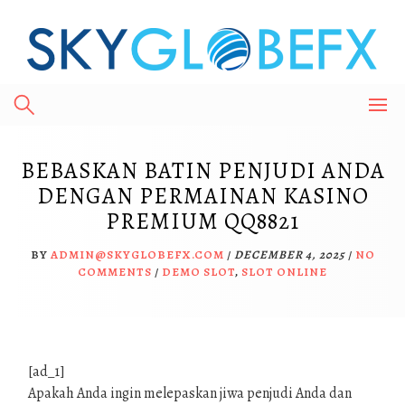
Skip
to
content
BEBASKAN BATIN PENJUDI ANDA
DENGAN PERMAINAN KASINO
PREMIUM QQ8821
BY
ADMIN@SKYGLOBEFX.COM
/
DECEMBER 4, 2025
/
NO
COMMENTS
/
DEMO SLOT
,
SLOT ONLINE
[ad_1]
Apakah Anda ingin melepaskan jiwa penjudi Anda dan