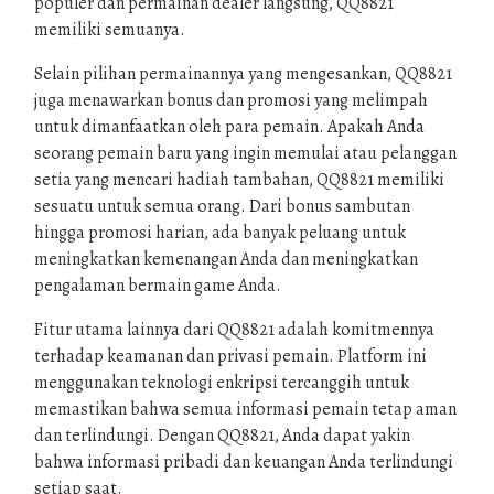
populer dan permainan dealer langsung, QQ8821
memiliki semuanya.
Selain pilihan permainannya yang mengesankan, QQ8821
juga menawarkan bonus dan promosi yang melimpah
untuk dimanfaatkan oleh para pemain. Apakah Anda
seorang pemain baru yang ingin memulai atau pelanggan
setia yang mencari hadiah tambahan, QQ8821 memiliki
sesuatu untuk semua orang. Dari bonus sambutan
hingga promosi harian, ada banyak peluang untuk
meningkatkan kemenangan Anda dan meningkatkan
pengalaman bermain game Anda.
Fitur utama lainnya dari QQ8821 adalah komitmennya
terhadap keamanan dan privasi pemain. Platform ini
menggunakan teknologi enkripsi tercanggih untuk
memastikan bahwa semua informasi pemain tetap aman
dan terlindungi. Dengan QQ8821, Anda dapat yakin
bahwa informasi pribadi dan keuangan Anda terlindungi
setiap saat.