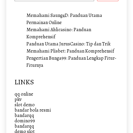
Memahami Saung4D: Panduan Utama
Permainan Online
Memahami Ahlicasino: Panduan
Komprehensif
Panduan Utama JurusCasino: Tip dan Trik
Memahami Plisbet: Panduan Komprehensif
Pengertian Bunga99: Panduan Lengkap Fitur-
Fiturnya
LINKS
qq online
pkv
slot demo
bandar bola resmi
bandarqq
domino99
bandarqq
demo slot