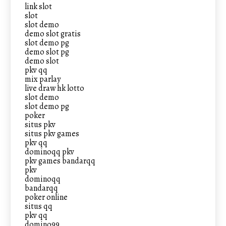
link slot
slot
slot demo
demo slot gratis
slot demo pg
demo slot pg
demo slot
pkv qq
mix parlay
live draw hk lotto
slot demo
slot demo pg
poker
situs pkv
situs pkv games
pkv qq
dominoqq pkv
pkv games bandarqq
pkv
dominoqq
bandarqq
poker online
situs qq
pkv qq
domino99