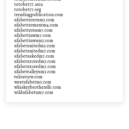
totobet77.asia
totobet77.org
trendingpublication.com
ufabettererum3.com
ufabettermentm4.com
ufabettersum7.com
ufabettinwm7.com
ufabettinwum3.com
ufabetunitedm3.com
ufabetunitedm7.com
ufabetuskedm7.com
ufabetutoredm3.com
ufabetutoredm7.com
ufabetvalleyum3.com
veloxview.com
westufabetm3.com
whiskeybrothersllc.com
wildufabetum7.com