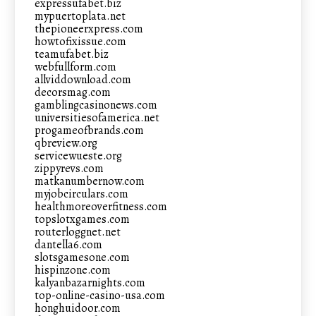
expressufabet.biz
mypuertoplata.net
thepioneerxpress.com
howtofixissue.com
teamufabet.biz
webfullform.com
allviddownload.com
decorsmag.com
gamblingcasinonews.com
universitiesofamerica.net
progameofbrands.com
qbreview.org
servicewueste.org
zippyrevs.com
matkanumbernow.com
myjobcirculars.com
healthmoreoverfitness.com
topslotxgames.com
routerloggnet.net
dantella6.com
slotsgamesone.com
hispinzone.com
kalyanbazarnights.com
top-online-casino-usa.com
honghuidoor.com