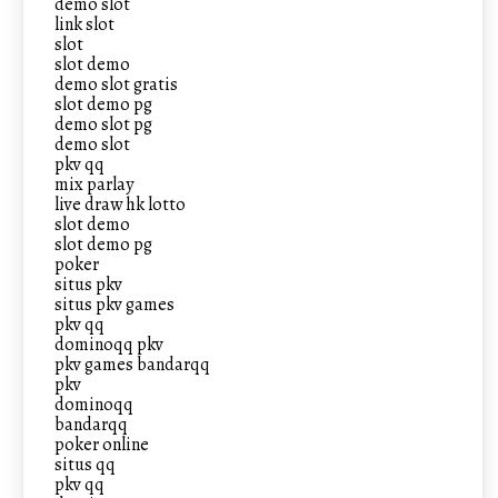
demo slot
link slot
slot
slot demo
demo slot gratis
slot demo pg
demo slot pg
demo slot
pkv qq
mix parlay
live draw hk lotto
slot demo
slot demo pg
poker
situs pkv
situs pkv games
pkv qq
dominoqq pkv
pkv games bandarqq
pkv
dominoqq
bandarqq
poker online
situs qq
pkv qq