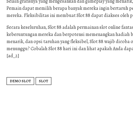
Selain grafisnya yang mengesankan dan gameplay yang menarik, 
Pemain dapat memilih berapa banyak mereka ingin bertaruh p
mereka. Fleksibilitas ini membuat Slot 88 dapat diakses oleh
Secara keseluruhan, Slot 88 adalah permainan slot online fa
keberuntungan mereka dan berpotensi memenangkan hadiah be
menarik, dan opsi taruhan yang fleksibel, Slot 88 wajib dicob
menunggu? Cobalah Slot 88 hari ini dan lihat apakah Anda da
[ad_2]
DEMO SLOT
SLOT