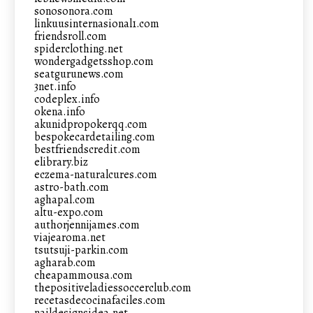
sonosonora.com
linkuusinternasional1.com
friendsroll.com
spiderclothing.net
wondergadgetsshop.com
seatgurunews.com
3net.info
codeplex.info
okena.info
akunidpropokerqq.com
bespokecardetailing.com
bestfriendscredit.com
elibrary.biz
eczema-naturalcures.com
astro-bath.com
aghapal.com
altu-expo.com
authorjennijames.com
viajearoma.net
tsutsuji-parkin.com
agharab.com
cheapammousa.com
thepositiveladiessoccerclub.com
recetasdecocinafaciles.com
naildesignsidea.net