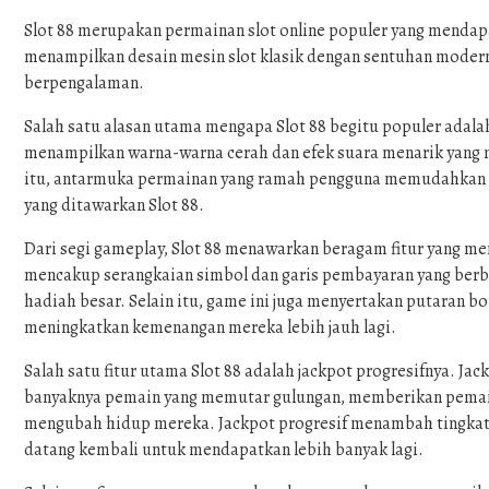
Slot 88 merupakan permainan slot online populer yang mendap
menampilkan desain mesin slot klasik dengan sentuhan moder
berpengalaman.
Salah satu alasan utama mengapa Slot 88 begitu populer adala
menampilkan warna-warna cerah dan efek suara menarik yang
itu, antarmuka permainan yang ramah pengguna memudahkan 
yang ditawarkan Slot 88.
Dari segi gameplay, Slot 88 menawarkan beragam fitur yang me
mencakup serangkaian simbol dan garis pembayaran yang be
hadiah besar. Selain itu, game ini juga menyertakan putaran 
meningkatkan kemenangan mereka lebih jauh lagi.
Salah satu fitur utama Slot 88 adalah jackpot progresifnya. Ja
banyaknya pemain yang memutar gulungan, memberikan pemai
mengubah hidup mereka. Jackpot progresif menambah tingka
datang kembali untuk mendapatkan lebih banyak lagi.