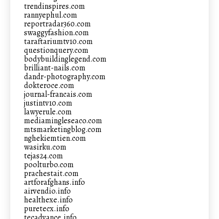
trendinspires.com
rannyephul.com
reportradar360.com
swaggyfashion.com
taraftariumtv10.com
questionquery.com
bodybuildinglegend.com
brilliant-nails.com
dandr-photography.com
dokteroce.com
journal-francais.com
justintv10.com
lawyerule.com
mediamingleseaco.com
mtsmarketingblog.com
nghekiemtien.com
wasirku.com
tejas24.com
poolturbo.com
prachestait.com
artforafghans.info
airvendio.info
healthexe.info
puretecx.info
tecadvance.info