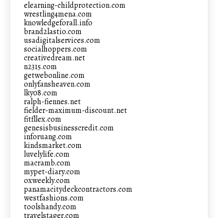
elearning-childprotection.com
wrestling4mena.com
knowledgeforall.info
brand2lastio.com
usadigitalservices.com
socialhoppers.com
creativedream.net
n2315.com
getwebonline.com
onlyfansheaven.com
lky08.com
ralph-fiennes.net
fielder-maximum-discount.net
fitfllex.com
genesisbusinesscredit.com
inforuang.com
kindsmarket.com
luvelylife.com
macramb.com
mypet-diary.com
oxweekly.com
panamacitydeckcontractors.com
westfashions.com
toolshandy.com
travelstager.com