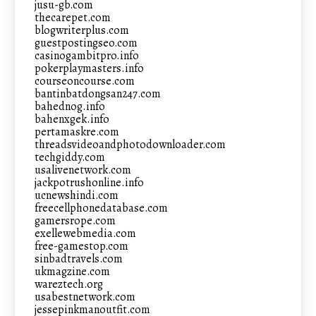
jusu-gb.com
thecarepet.com
blogwriterplus.com
guestpostingseo.com
casinogambitpro.info
pokerplaymasters.info
courseoncourse.com
bantinbatdongsan247.com
bahednog.info
bahenxgek.info
pertamaskre.com
threadsvideoandphotodownloader.com
techgiddy.com
usalivenetwork.com
jackpotrushonline.info
ucnewshindi.com
freecellphonedatabase.com
gamersrope.com
exellewebmedia.com
free-gamestop.com
sinbadtravels.com
ukmagzine.com
wareztech.org
usabestnetwork.com
jessepinkmanoutfit.com