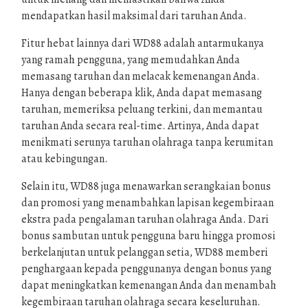
mendapatkan hasil maksimal dari taruhan Anda.
Fitur hebat lainnya dari WD88 adalah antarmukanya
yang ramah pengguna, yang memudahkan Anda
memasang taruhan dan melacak kemenangan Anda.
Hanya dengan beberapa klik, Anda dapat memasang
taruhan, memeriksa peluang terkini, dan memantau
taruhan Anda secara real-time. Artinya, Anda dapat
menikmati serunya taruhan olahraga tanpa kerumitan
atau kebingungan.
Selain itu, WD88 juga menawarkan serangkaian bonus
dan promosi yang menambahkan lapisan kegembiraan
ekstra pada pengalaman taruhan olahraga Anda. Dari
bonus sambutan untuk pengguna baru hingga promosi
berkelanjutan untuk pelanggan setia, WD88 memberi
penghargaan kepada penggunanya dengan bonus yang
dapat meningkatkan kemenangan Anda dan menambah
kegembiraan taruhan olahraga secara keseluruhan.