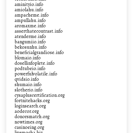
aminityio.info
amiolahu.info
ampacheme.info
ampullahu.info
aromaxme.info
asserthatecontrast.info
atenderme.info
bangumiio.info
bekosunhu.info
beneficialgrandiose.info
blomaio.info
dosellinfoplete.info
podtubeio.info
powerfulvolatile.info
qvidsio.info
shumaio.info
slotherio.info
cysapluscertification.org
fortnitehacks.org
loginsearch.org
aodecor.org
donorsmatch.org
nowtimes.org
casinoeing.org
livemocha.biz