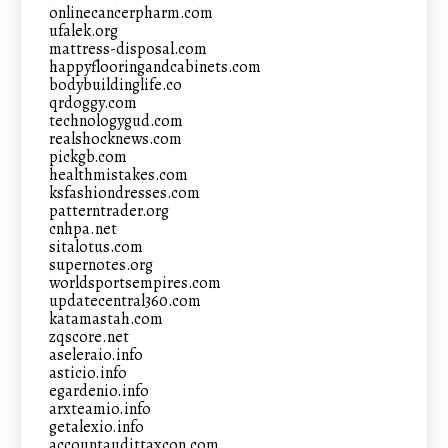
onlinecancerpharm.com
ufalek.org
mattress-disposal.com
happyflooringandcabinets.com
bodybuildinglife.co
qrdoggy.com
technologygud.com
realshocknews.com
pickgb.com
healthmistakes.com
ksfashiondresses.com
patterntrader.org
cnhpa.net
sitalotus.com
supernotes.org
worldsportsempires.com
updatecentral360.com
katamastah.com
zqscore.net
aseleraio.info
asticio.info
egardenio.info
arxteamio.info
getalexio.info
accountaudittaxcon.com