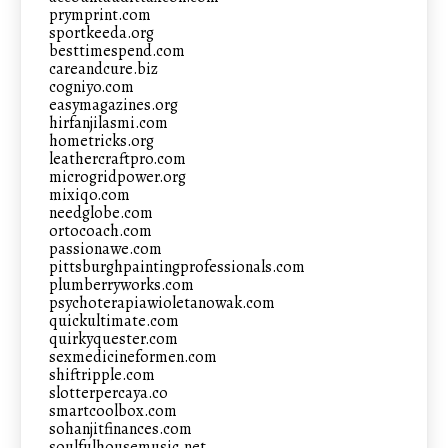
prymprint.com
sportkeeda.org
besttimespend.com
careandcure.biz
cogniyo.com
easymagazines.org
hirfanjilasmi.com
hometricks.org
leathercraftpro.com
microgridpower.org
mixiqo.com
needglobe.com
ortocoach.com
passionawe.com
pittsburghpaintingprofessionals.com
plumberryworks.com
psychoterapiawioletanowak.com
quickultimate.com
quirkyquester.com
sexmedicineformen.com
shiftripple.com
slotterpercaya.co
smartcoolbox.com
sohanjitfinances.com
soulfulhousemusic.net