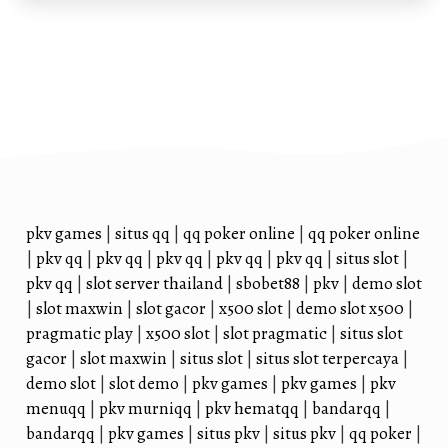
pkv games
|
situs qq
|
qq poker online
|
qq poker online
|
pkv qq
|
pkv qq
|
pkv qq
|
pkv qq
|
pkv qq
|
situs slot
|
pkv qq
|
slot server thailand
|
sbobet88
|
pkv
|
demo slot
|
slot maxwin
|
slot gacor
|
x500 slot
|
demo slot x500
|
pragmatic play
|
x500 slot
|
slot pragmatic
|
situs slot
gacor
|
slot maxwin
|
situs slot
|
situs slot terpercaya
|
demo slot
|
slot demo
|
pkv games
|
pkv games
|
pkv
menuqq
|
pkv murniqq
|
pkv hematqq
|
bandarqq
|
bandarqq
|
pkv games
|
situs pkv
|
situs pkv
|
qq poker
|