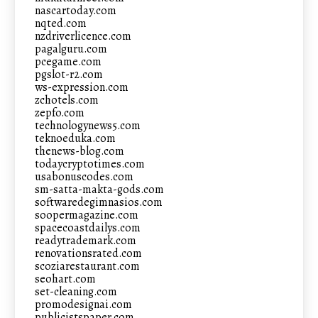
nascartoday.com
nqted.com
nzdriverlicence.com
pagalguru.com
pcegame.com
pgslot-r2.com
ws-expression.com
zchotels.com
zepfo.com
technologynews5.com
teknoeduka.com
thenews-blog.com
todaycryptotimes.com
usabonuscodes.com
sm-satta-makta-gods.com
softwaredegimnasios.com
soopermagazine.com
spacecoastdailys.com
readytrademark.com
renovationsrated.com
scoziarestaurant.com
seohart.com
set-cleaning.com
promodesignai.com
publicistspaper.com