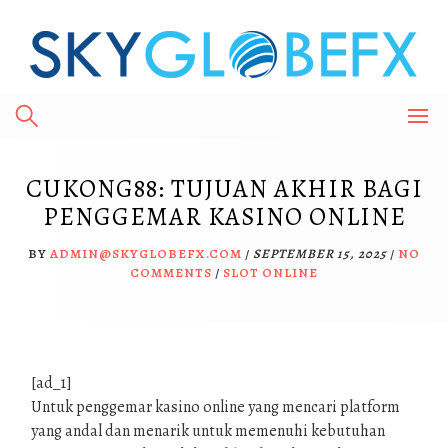
Skip
to
content
CUKONG88: TUJUAN AKHIR BAGI
PENGGEMAR KASINO ONLINE
BY
ADMIN@SKYGLOBEFX.COM
/
SEPTEMBER 15, 2025
/
NO
COMMENTS
/
SLOT ONLINE
[ad_1]
Untuk penggemar kasino online yang mencari platform
yang andal dan menarik untuk memenuhi kebutuhan