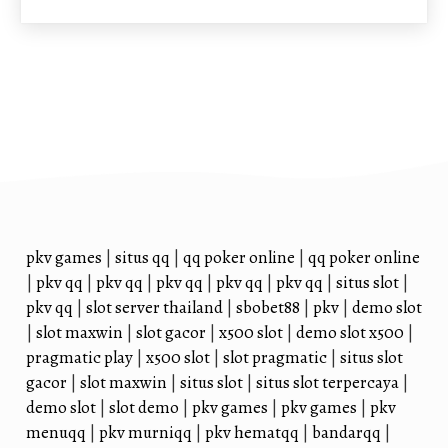
pkv games
|
situs qq
|
qq poker online
|
qq poker online
|
pkv qq
|
pkv qq
|
pkv qq
|
pkv qq
|
pkv qq
|
situs slot
|
pkv qq
|
slot server thailand
|
sbobet88
|
pkv
|
demo slot
|
slot maxwin
|
slot gacor
|
x500 slot
|
demo slot x500
|
pragmatic play
|
x500 slot
|
slot pragmatic
|
situs slot
gacor
|
slot maxwin
|
situs slot
|
situs slot terpercaya
|
demo slot
|
slot demo
|
pkv games
|
pkv games
|
pkv
menuqq
|
pkv murniqq
|
pkv hematqq
|
bandarqq
|