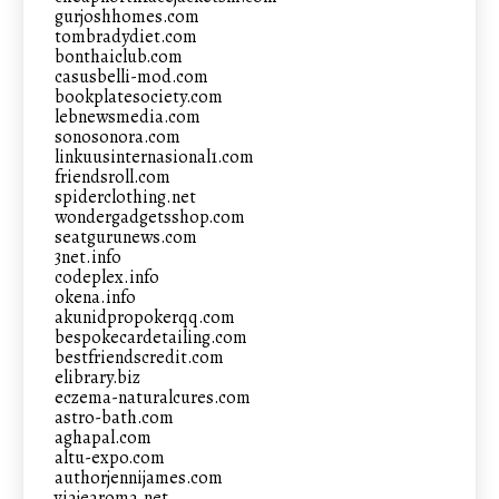
gurjoshhomes.com
tombradydiet.com
bonthaiclub.com
casusbelli-mod.com
bookplatesociety.com
lebnewsmedia.com
sonosonora.com
linkuusinternasional1.com
friendsroll.com
spiderclothing.net
wondergadgetsshop.com
seatgurunews.com
3net.info
codeplex.info
okena.info
akunidpropokerqq.com
bespokecardetailing.com
bestfriendscredit.com
elibrary.biz
eczema-naturalcures.com
astro-bath.com
aghapal.com
altu-expo.com
authorjennijames.com
viajearoma.net