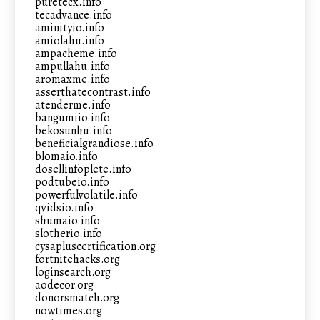
puretecx.info
tecadvance.info
aminityio.info
amiolahu.info
ampacheme.info
ampullahu.info
aromaxme.info
asserthatecontrast.info
atenderme.info
bangumiio.info
bekosunhu.info
beneficialgrandiose.info
blomaio.info
dosellinfoplete.info
podtubeio.info
powerfulvolatile.info
qvidsio.info
shumaio.info
slotherio.info
cysapluscertification.org
fortnitehacks.org
loginsearch.org
aodecor.org
donorsmatch.org
nowtimes.org