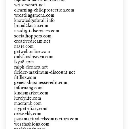
writerscraft.net
elearning-childprotection.com
wrestling4mena.com
knowledgeforall.info
brand2lastio.com
usadigitalservices.com
socialhoppers.com
creativedream.net
n2315.com
getwebonline.com
onlyfansheaven.com
lky08.com
ralph-fiennes.net
fielder-maximum-discount.net
fitfllex.com
genesisbusinesscredit.com
inforuang.com
kindsmarket.com
luvelylife.com
macramb.com
mypet-diary.com
oxweekly.com
panamacitydeckcontractors.com
westfashions.com