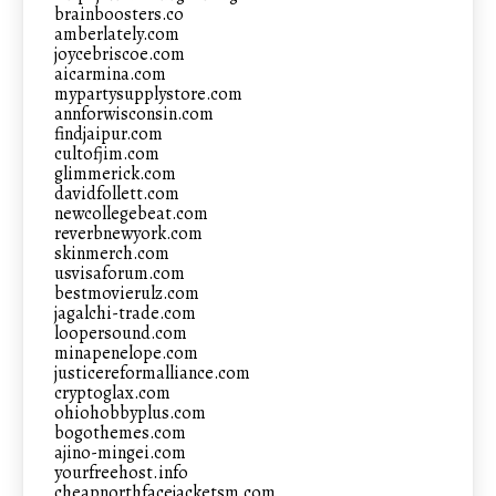
brainboosters.co
amberlately.com
joycebriscoe.com
aicarmina.com
mypartysupplystore.com
annforwisconsin.com
findjaipur.com
cultofjim.com
glimmerick.com
davidfollett.com
newcollegebeat.com
reverbnewyork.com
skinmerch.com
usvisaforum.com
bestmovierulz.com
jagalchi-trade.com
loopersound.com
minapenelope.com
justicereformalliance.com
cryptoglax.com
ohiohobbyplus.com
bogothemes.com
ajino-mingei.com
yourfreehost.info
cheapnorthfacejacketsm.com