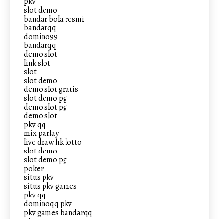
pkv
slot demo
bandar bola resmi
bandarqq
domino99
bandarqq
demo slot
link slot
slot
slot demo
demo slot gratis
slot demo pg
demo slot pg
demo slot
pkv qq
mix parlay
live draw hk lotto
slot demo
slot demo pg
poker
situs pkv
situs pkv games
pkv qq
dominoqq pkv
pkv games bandarqq