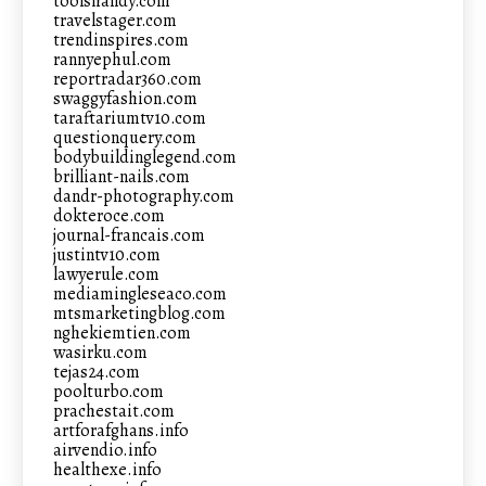
toolshandy.com
travelstager.com
trendinspires.com
rannyephul.com
reportradar360.com
swaggyfashion.com
taraftariumtv10.com
questionquery.com
bodybuildinglegend.com
brilliant-nails.com
dandr-photography.com
dokteroce.com
journal-francais.com
justintv10.com
lawyerule.com
mediamingleseaco.com
mtsmarketingblog.com
nghekiemtien.com
wasirku.com
tejas24.com
poolturbo.com
prachestait.com
artforafghans.info
airvendio.info
healthexe.info