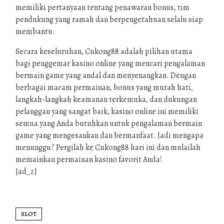
memiliki pertanyaan tentang penawaran bonus, tim
pendukung yang ramah dan berpengetahuan selalu siap
membantu.
Secara keseluruhan, Cukong88 adalah pilihan utama
bagi penggemar kasino online yang mencari pengalaman
bermain game yang andal dan menyenangkan. Dengan
berbagai macam permainan, bonus yang murah hati,
langkah-langkah keamanan terkemuka, dan dukungan
pelanggan yang sangat baik, kasino online ini memiliki
semua yang Anda butuhkan untuk pengalaman bermain
game yang mengesankan dan bermanfaat. Jadi mengapa
menunggu? Pergilah ke Cukong88 hari ini dan mulailah
memainkan permainan kasino favorit Anda!
[ad_2]
SLOT