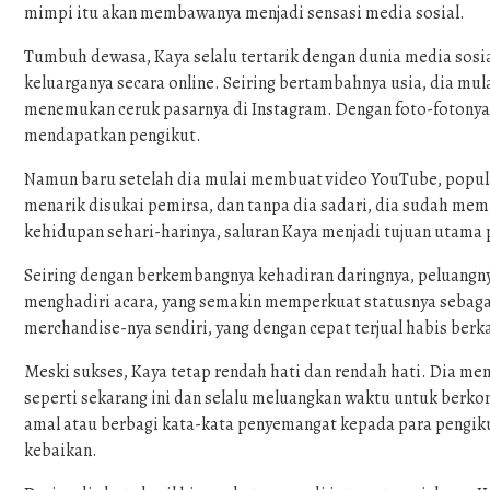
mimpi itu akan membawanya menjadi sensasi media sosial.
Tumbuh dewasa, Kaya selalu tertarik dengan dunia media sos
keluarganya secara online. Seiring bertambahnya usia, dia mu
menemukan ceruk pasarnya di Instagram. Dengan foto-fotonya 
mendapatkan pengikut.
Namun baru setelah dia mulai membuat video YouTube, popular
menarik disukai pemirsa, dan tanpa dia sadari, dia sudah memil
kehidupan sehari-harinya, saluran Kaya menjadi tujuan utama 
Seiring dengan berkembangnya kehadiran daringnya, peluangn
menghadiri acara, yang semakin memperkuat statusnya sebagai 
merchandise-nya sendiri, yang dengan cepat terjual habis berka
Meski sukses, Kaya tetap rendah hati dan rendah hati. Dia me
seperti sekarang ini dan selalu meluangkan waktu untuk berko
amal atau berbagi kata-kata penyemangat kepada para pengik
kebaikan.