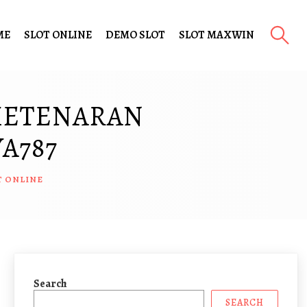
ME
SLOT ONLINE
DEMO SLOT
SLOT MAXWIN
 KETENARAN
A787
T ONLINE
Search
SEARCH