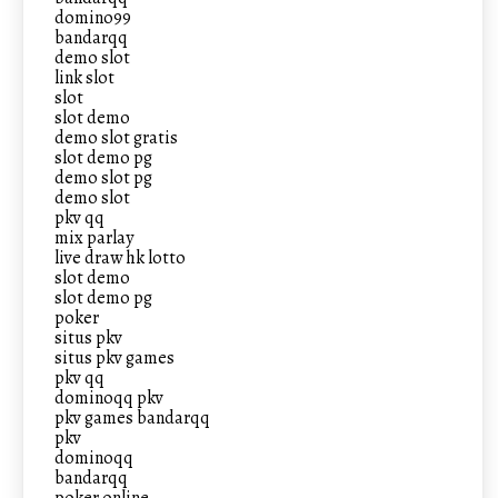
domino99
bandarqq
demo slot
link slot
slot
slot demo
demo slot gratis
slot demo pg
demo slot pg
demo slot
pkv qq
mix parlay
live draw hk lotto
slot demo
slot demo pg
poker
situs pkv
situs pkv games
pkv qq
dominoqq pkv
pkv games bandarqq
pkv
dominoqq
bandarqq
poker online