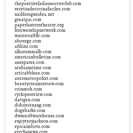
thepositiveladiessoccerclub.com
recetasdecocinafaciles.com
naildesignsidea.net
greatpai.com
paperlanterntheatre.org
freeworshipnetwork.com
watercraftllc.com
abourge.com
afiliixs.com
alharammallz.com
americanbulletins.com
asespares.com
arabianstime.com
atticabblues.com
autometropolist.com
beautycreamreview.com
coinmoh.com
cyclopsreview.com
dattgen.com
didoivatnang.com
dogsbarks.com
dwmsoftwarehouse.com
enjoytroyjackson.com
epicaimbots.com
etech4news.com