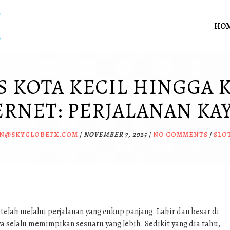
HO
S KOTA KECIL HINGGA
ERNET: PERJALANAN KAY
N@SKYGLOBEFX.COM
/
NOVEMBER 7, 2025
/
NO COMMENTS
/
SLO
 telah melalui perjalanan yang cukup panjang. Lahir dan besar di
a selalu memimpikan sesuatu yang lebih. Sedikit yang dia tahu,