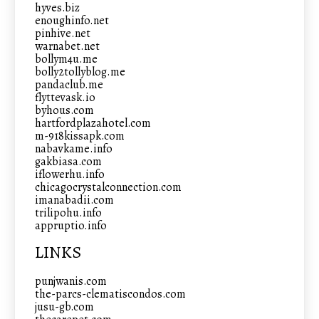
hyves.biz
enoughinfo.net
pinhive.net
warnabet.net
bollym4u.me
bolly2tollyblog.me
pandaclub.me
flyttevask.io
byhous.com
hartfordplazahotel.com
m-918kissapk.com
nabavkame.info
gakbiasa.com
iflowerhu.info
chicagocrystalconnection.com
imanabadii.com
trilipohu.info
appruptio.info
LINKS
punjwanis.com
the-parcs-clematiscondos.com
jusu-gb.com