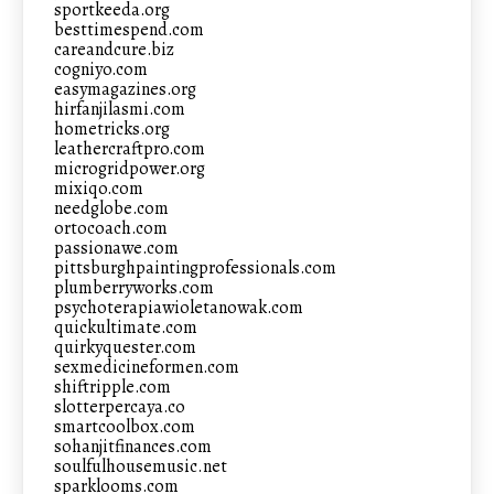
sportkeeda.org
besttimespend.com
careandcure.biz
cogniyo.com
easymagazines.org
hirfanjilasmi.com
hometricks.org
leathercraftpro.com
microgridpower.org
mixiqo.com
needglobe.com
ortocoach.com
passionawe.com
pittsburghpaintingprofessionals.com
plumberryworks.com
psychoterapiawioletanowak.com
quickultimate.com
quirkyquester.com
sexmedicineformen.com
shiftripple.com
slotterpercaya.co
smartcoolbox.com
sohanjitfinances.com
soulfulhousemusic.net
sparklooms.com