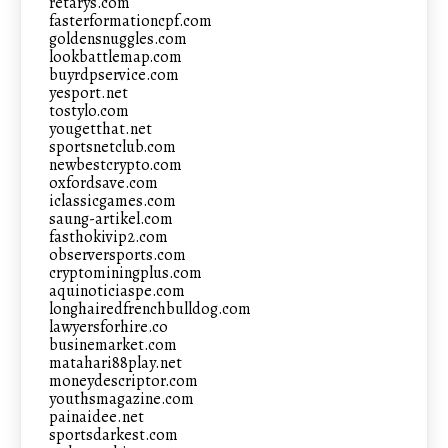
retarys.com
fasterformationcpf.com
goldensnuggles.com
lookbattlemap.com
buyrdpservice.com
yesport.net
tostylo.com
yougetthat.net
sportsnetclub.com
newbestcrypto.com
oxfordsave.com
iclassicgames.com
saung-artikel.com
fasthokivip2.com
observersports.com
cryptominingplus.com
aquinoticiaspe.com
longhairedfrenchbulldog.com
lawyersforhire.co
businemarket.com
matahari88play.net
moneydescriptor.com
youthsmagazine.com
painaidee.net
sportsdarkest.com