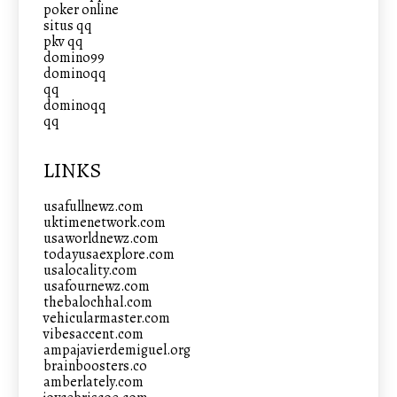
poker online
situs qq
pkv qq
domino99
dominoqq
qq
dominoqq
qq
LINKS
usafullnewz.com
uktimenetwork.com
usaworldnewz.com
todayusaexplore.com
usalocality.com
usafournewz.com
thebalochhal.com
vehicularmaster.com
vibesaccent.com
ampajavierdemiguel.org
brainboosters.co
amberlately.com