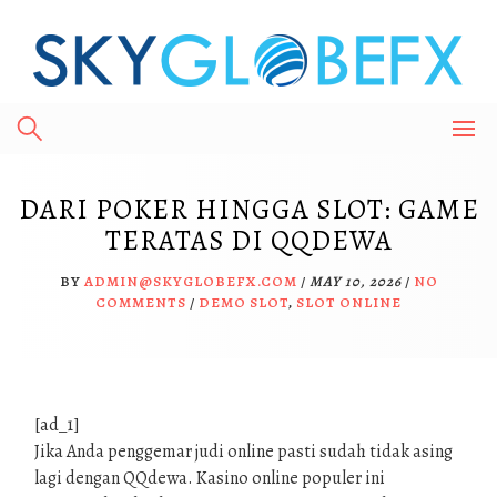
Skip
to
content
DARI POKER HINGGA SLOT: GAME
TERATAS DI QQDEWA
BY
ADMIN@SKYGLOBEFX.COM
/
MAY 10, 2026
/
NO
COMMENTS
/
DEMO SLOT
,
SLOT ONLINE
[ad_1]
Jika Anda penggemar judi online pasti sudah tidak asing
lagi dengan QQdewa. Kasino online populer ini