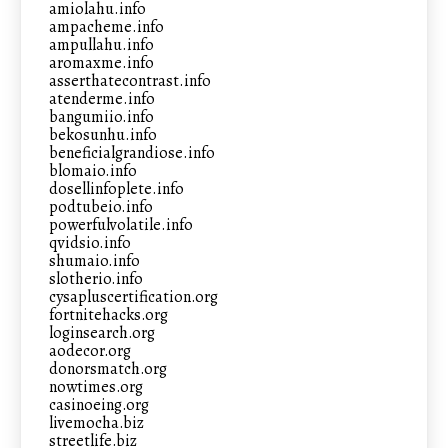
amiolahu.info
ampacheme.info
ampullahu.info
aromaxme.info
asserthatecontrast.info
atenderme.info
bangumiio.info
bekosunhu.info
beneficialgrandiose.info
blomaio.info
dosellinfoplete.info
podtubeio.info
powerfulvolatile.info
qvidsio.info
shumaio.info
slotherio.info
cysapluscertification.org
fortnitehacks.org
loginsearch.org
aodecor.org
donorsmatch.org
nowtimes.org
casinoeing.org
livemocha.biz
streetlife.biz