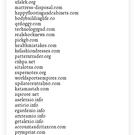
ufalek.org
mattress-disposal.com
happyflooringandcabinets.com
bodybuildinglife.co
qrdoggy.com
technologygud.com
realshocknews.com
pickgb.com
healthmistakes.com
ksfashiondresses.com
patterntrader.org
cnhpa.net
sitalotus.com
supernotes.org
worldsportsempires.com
updatecentral360.com
katamastah.com
zqscore.net
aseleraio.info
asticio.info
egardenio.info
arxteamio.info
getalexio.info
accountaudittaxcon.com
prymprint.com