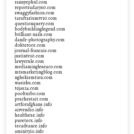
rannyephul.com
reportradar360.com
swaggyfashion.com
taraftariumtv10.com
questionquery.com
bodybuildinglegend.com
brilliant-nails.com
dandr-photography.com
dokteroce.com
journal-francais.com
justintv10.com
lawyerule.com
mediamingleseaco.com
mtsmarketingblog.com
nghekiemtien.com
wasirku.com
tejas24.com
poolturbo.com
prachestait.com
artforafghans.info
airvendio.info
healthexe.info
puretecx.info
tecadvance.info
aminityio.info