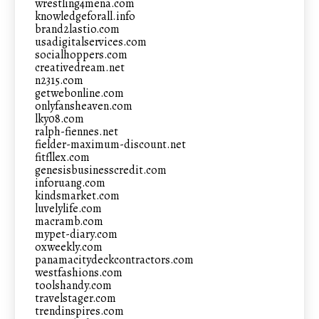
wrestling4mena.com
knowledgeforall.info
brand2lastio.com
usadigitalservices.com
socialhoppers.com
creativedream.net
n2315.com
getwebonline.com
onlyfansheaven.com
lky08.com
ralph-fiennes.net
fielder-maximum-discount.net
fitfllex.com
genesisbusinesscredit.com
inforuang.com
kindsmarket.com
luvelylife.com
macramb.com
mypet-diary.com
oxweekly.com
panamacitydeckcontractors.com
westfashions.com
toolshandy.com
travelstager.com
trendinspires.com