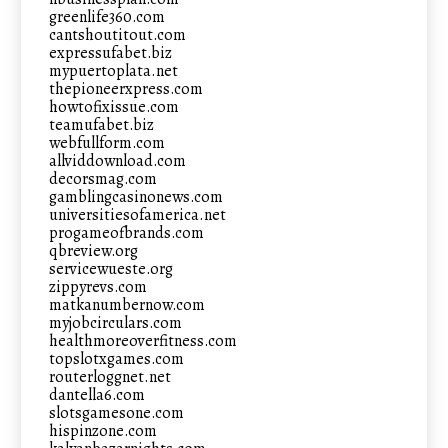
greenlife360.com
cantshoutitout.com
expressufabet.biz
mypuertoplata.net
thepioneerxpress.com
howtofixissue.com
teamufabet.biz
webfullform.com
allviddownload.com
decorsmag.com
gamblingcasinonews.com
universitiesofamerica.net
progameofbrands.com
qbreview.org
servicewueste.org
zippyrevs.com
matkanumbernow.com
myjobcirculars.com
healthmoreoverfitness.com
topslotxgames.com
routerloggnet.net
dantella6.com
slotsgamesone.com
hispinzone.com