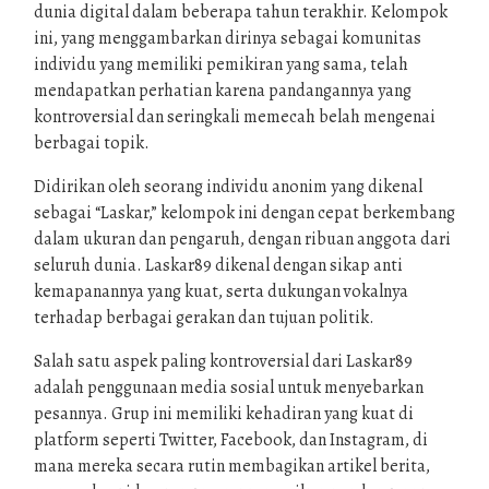
dunia digital dalam beberapa tahun terakhir. Kelompok
ini, yang menggambarkan dirinya sebagai komunitas
individu yang memiliki pemikiran yang sama, telah
mendapatkan perhatian karena pandangannya yang
kontroversial dan seringkali memecah belah mengenai
berbagai topik.
Didirikan oleh seorang individu anonim yang dikenal
sebagai “Laskar,” kelompok ini dengan cepat berkembang
dalam ukuran dan pengaruh, dengan ribuan anggota dari
seluruh dunia. Laskar89 dikenal dengan sikap anti
kemapanannya yang kuat, serta dukungan vokalnya
terhadap berbagai gerakan dan tujuan politik.
Salah satu aspek paling kontroversial dari Laskar89
adalah penggunaan media sosial untuk menyebarkan
pesannya. Grup ini memiliki kehadiran yang kuat di
platform seperti Twitter, Facebook, dan Instagram, di
mana mereka secara rutin membagikan artikel berita,