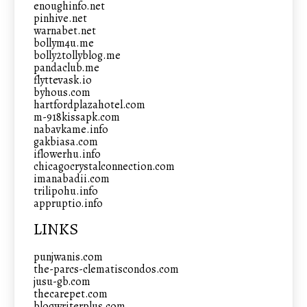
enoughinfo.net
pinhive.net
warnabet.net
bollym4u.me
bolly2tollyblog.me
pandaclub.me
flyttevask.io
byhous.com
hartfordplazahotel.com
m-918kissapk.com
nabavkame.info
gakbiasa.com
iflowerhu.info
chicagocrystalconnection.com
imanabadii.com
trilipohu.info
appruptio.info
LINKS
punjwanis.com
the-parcs-clematiscondos.com
jusu-gb.com
thecarepet.com
blogwriterplus.com