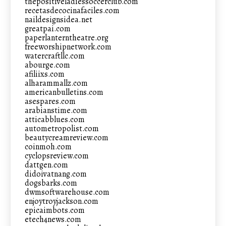
thepositiveladiessoccerclub.com
recetasdecocinafaciles.com
naildesignsidea.net
greatpai.com
paperlanterntheatre.org
freeworshipnetwork.com
watercraftllc.com
abourge.com
afiliixs.com
alharammallz.com
americanbulletins.com
asespares.com
arabianstime.com
atticabblues.com
autometropolist.com
beautycreamreview.com
coinmoh.com
cyclopsreview.com
dattgen.com
didoivatnang.com
dogsbarks.com
dwmsoftwarehouse.com
enjoytroyjackson.com
epicaimbots.com
etech4news.com