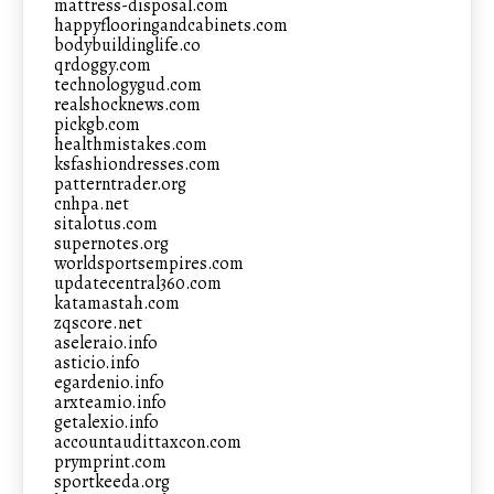
mattress-disposal.com
happyflooringandcabinets.com
bodybuildinglife.co
qrdoggy.com
technologygud.com
realshocknews.com
pickgb.com
healthmistakes.com
ksfashiondresses.com
patterntrader.org
cnhpa.net
sitalotus.com
supernotes.org
worldsportsempires.com
updatecentral360.com
katamastah.com
zqscore.net
aseleraio.info
asticio.info
egardenio.info
arxteamio.info
getalexio.info
accountaudittaxcon.com
prymprint.com
sportkeeda.org