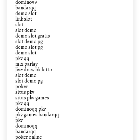
domino99
bandarqq
demo slot
link slot
slot
slot demo
demo slot gratis
slot demo pg
demo slot pg
demo slot
pkv qq
mix parlay
live draw hk lotto
slot demo
slot demo pg
poker
situs pkv
situs pkv games
pkv qq
dominoqq pkv
pkv games bandarqq
pkv
dominoqq
bandarqq
poker online