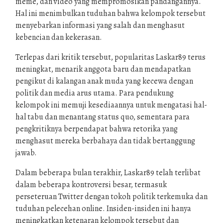
meme, dan video yang mempromosikan pandangannya.
Hal ini menimbulkan tuduhan bahwa kelompok tersebut
menyebarkan informasi yang salah dan menghasut
kebencian dan kekerasan.
Terlepas dari kritik tersebut, popularitas Laskar89 terus
meningkat, menarik anggota baru dan mendapatkan
pengikut di kalangan anak muda yang kecewa dengan
politik dan media arus utama. Para pendukung
kelompok ini memuji kesediaannya untuk mengatasi hal-
hal tabu dan menantang status quo, sementara para
pengkritiknya berpendapat bahwa retorika yang
menghasut mereka berbahaya dan tidak bertanggung
jawab.
Dalam beberapa bulan terakhir, Laskar89 telah terlibat
dalam beberapa kontroversi besar, termasuk
perseteruan Twitter dengan tokoh politik terkemuka dan
tuduhan pelecehan online. Insiden-insiden ini hanya
meningkatkan ketenaran kelompok tersebut dan