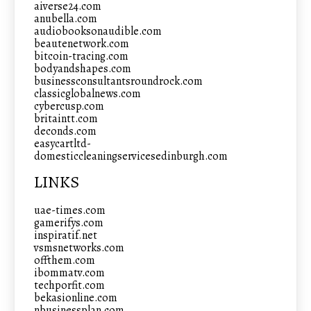
aiverse24.com
anubella.com
audiobooksonaudible.com
beautenetwork.com
bitcoin-tracing.com
bodyandshapes.com
businessconsultantsroundrock.com
classicglobalnews.com
cybercusp.com
britaintt.com
deconds.com
easycartltd-
domesticcleaningservicesedinburgh.com
LINKS
uae-times.com
gamerifys.com
inspiratif.net
vsmsnetworks.com
offthem.com
ibommatv.com
techporfit.com
bekasionline.com
nbusinessplan.com