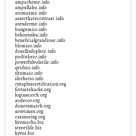
ampacheme.info
ampullahu.info
aromaxme.info
asserthatecontrast.info
atenderme.info
bangumiio.info
bekosunhu.info
beneficialgrandiose.info
blomaio.info
dosellinfoplete.info
podtubeio.info
powerfulvolatile.info
qvidsio.info
shumaio.info
slotherio.info
cysapluscertification.org
fortnitehacks.org
loginsearch.org
aodecor.org
donorsmatch.org
nowtimes.org
casinoeing.org
livemocha.biz
streetlife.biz
hyves.biz