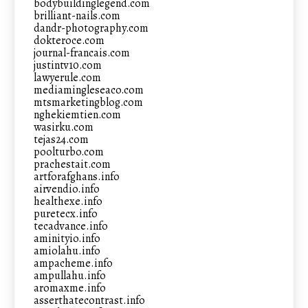
bodybuildinglegend.com
brilliant-nails.com
dandr-photography.com
dokteroce.com
journal-francais.com
justintv10.com
lawyerule.com
mediamingleseaco.com
mtsmarketingblog.com
nghekiemtien.com
wasirku.com
tejas24.com
poolturbo.com
prachestait.com
artforafghans.info
airvendio.info
healthexe.info
puretecx.info
tecadvance.info
aminityio.info
amiolahu.info
ampacheme.info
ampullahu.info
aromaxme.info
asserthatecontrast.info