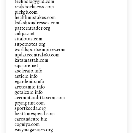
technologygud.com
realshocknews.com
pickgb.com
healthmistakes.com
ksfashiondresses.com
patterntrader.org
cnhpa.net
sitalotus.com
supernotes.org
worldsportsempires.com
updatecentral360.com
katamastah.com
zqscore.net
aseleraio.info
asticio.info
egardenio.info
arxteamio.info
getalexio.info
accountaudittaxcon.com
prymprint.com
sportkeeda.org
besttimespend.com
careandcure.biz
cogniyo.com
easymagazines.org