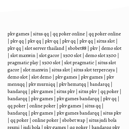
pkv games
|
situs qq
|
qq poker online
|
qq poker online
|
pkv qq
|
pkv qq
|
pkv qq
|
pkv qq
|
pkv qq
|
situs slot
|
pkv qq
|
slot server thailand
|
sbobet88
|
pkv
|
demo slot
|
slot maxwin
|
slot gacor
|
x500 slot
|
demo slot x500
|
pragmatic play
|
x500 slot
|
slot pragmatic
|
situs slot
gacor
|
slot maxwin
|
situs slot
|
situs slot terpercaya
|
demo slot
|
slot demo
|
pkv games
|
pkv games
|
pkv
menuqq
|
pkv murniqq
|
pkv hematqq
|
bandarqq
|
bandarqq
|
pkv games
|
situs pkv
|
situs pkv
|
qq poker
|
bandarqq
|
pkv games
|
pkv games bandarqq
|
pkv qq
|
qq poker
|
online poker
|
pkv games
|
situs qq
|
bandarqq
|
pkv games
|
pkv games bandarqq
|
situs pkv
|
qq poker
|
online poker
|
sbobet wap
|
situs judi bola
resmi
|
judi bola
|
pkv games
|
qq poker
|
bandarqq pkv