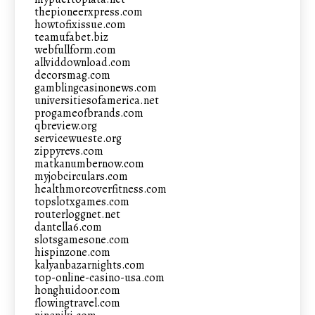
thepioneerxpress.com
howtofixissue.com
teamufabet.biz
webfullform.com
allviddownload.com
decorsmag.com
gamblingcasinonews.com
universitiesofamerica.net
progameofbrands.com
qbreview.org
servicewueste.org
zippyrevs.com
matkanumbernow.com
myjobcirculars.com
healthmoreoverfitness.com
topslotxgames.com
routerloggnet.net
dantella6.com
slotsgamesone.com
hispinzone.com
kalyanbazarnights.com
top-online-casino-usa.com
honghuidoor.com
flowingtravel.com