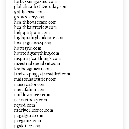
forbessmagazine.com
globalmarketlivetoday.com
gpl-license.com
grow2every.com
healthhousecare.com
healthkartreview.com
helpquitporn.com
highqualitybanknote.com
hostingnews24.com
hottstyle.com
howtodiyanything.com
inspiringearthlings.com
investindependent.com
kralbozguncu1.com
landscapinggainesvillefl.com
maisonhauturier.com
mascreator.com
menafahmi.com
mukhtarmeer.com
nascartoday.com
nqted.com
nzdriverlicence.com
pagalguru.com
pcegame.com
pgslot-r2.com