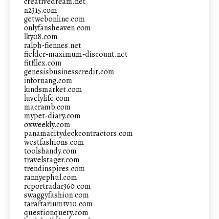
creativedream.net
n2315.com
getwebonline.com
onlyfansheaven.com
lky08.com
ralph-fiennes.net
fielder-maximum-discount.net
fitfllex.com
genesisbusinesscredit.com
inforuang.com
kindsmarket.com
luvelylife.com
macramb.com
mypet-diary.com
oxweekly.com
panamacitydeckcontractors.com
westfashions.com
toolshandy.com
travelstager.com
trendinspires.com
rannyephul.com
reportradar360.com
swaggyfashion.com
taraftariumtv10.com
questionquery.com