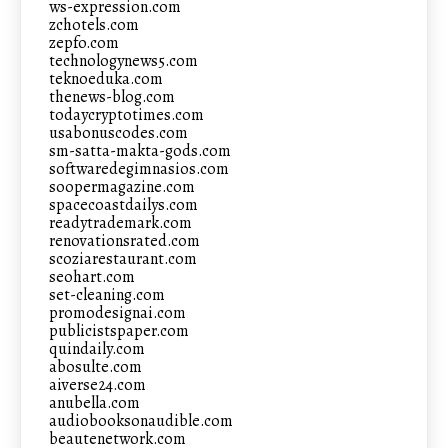
ws-expression.com
zchotels.com
zepfo.com
technologynews5.com
teknoeduka.com
thenews-blog.com
todaycryptotimes.com
usabonuscodes.com
sm-satta-makta-gods.com
softwaredegimnasios.com
soopermagazine.com
spacecoastdailys.com
readytrademark.com
renovationsrated.com
scoziarestaurant.com
seohart.com
set-cleaning.com
promodesignai.com
publicistspaper.com
quindaily.com
abosulte.com
aiverse24.com
anubella.com
audiobooksonaudible.com
beautenetwork.com