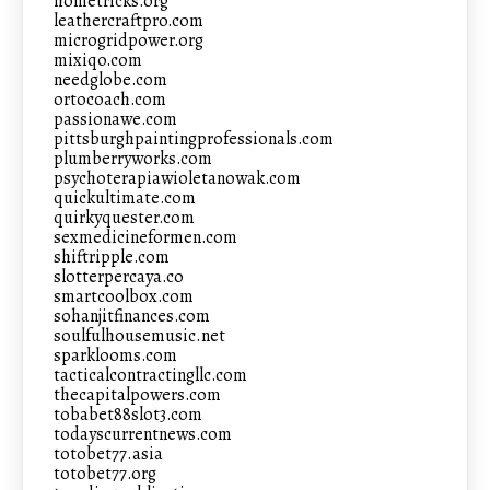
hometricks.org
leathercraftpro.com
microgridpower.org
mixiqo.com
needglobe.com
ortocoach.com
passionawe.com
pittsburghpaintingprofessionals.com
plumberryworks.com
psychoterapiawioletanowak.com
quickultimate.com
quirkyquester.com
sexmedicineformen.com
shiftripple.com
slotterpercaya.co
smartcoolbox.com
sohanjitfinances.com
soulfulhousemusic.net
sparklooms.com
tacticalcontractingllc.com
thecapitalpowers.com
tobabet88slot3.com
todayscurrentnews.com
totobet77.asia
totobet77.org