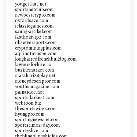
yougetthat.net
sportsnetclub.com
newbestcrypto.com
oxfordsave.com
iclassicgames.com
saung-artikel.com
fasthokivip2.com
observersports.com
cryptominingplus.com
aquinoticiaspe.com
longhairedfrenchbulldog.com
lawyersforhire.co
businemarket.com
matahari88play.net
moneydescriptor.com
youthsmagazine.com
painaidee.net
sportsdarkest.com
webtoon.biz
thesportswires.com
hyungpro.com
sportingnewsnet.com
sportstime24day.com
sporteslive.com
theblingblingshields.com