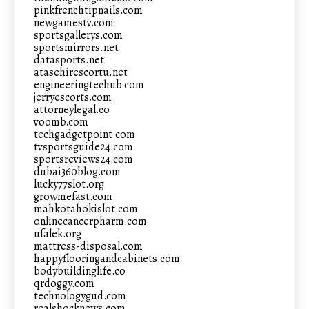
pinkfrenchtipnails.com
newgamestv.com
sportsgallerys.com
sportsmirrors.net
datasports.net
atasehirescortu.net
engineeringtechub.com
jerryescorts.com
attorneylegal.co
voomb.com
techgadgetpoint.com
tvsportsguide24.com
sportsreviews24.com
dubai360blog.com
lucky77slot.org
growmefast.com
mahkotahokislot.com
onlinecancerpharm.com
ufalek.org
mattress-disposal.com
happyflooringandcabinets.com
bodybuildinglife.co
qrdoggy.com
technologygud.com
realshocknews.com