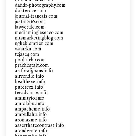
dandr-photography.com
dokteroce.com
journal-francais.com
justintv10.com
lawyerule.com
mediamingleseaco.com
mtsmarketingblog.com
nghekiemtien.com
wasirku.com
tejas24.com
poolturbo.com
prachestait.com
artforafghans.info
airvendio.info
healthexe.info
puretecx.info
tecadvance.info
aminityio.info
amiolahu.info
ampacheme.info
ampullahu.info
aromaxme.info
asserthatecontrast.info
atenderme.info