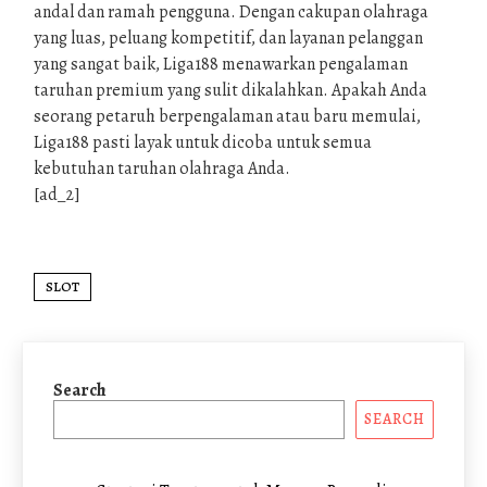
andal dan ramah pengguna. Dengan cakupan olahraga
yang luas, peluang kompetitif, dan layanan pelanggan
yang sangat baik, Liga188 menawarkan pengalaman
taruhan premium yang sulit dikalahkan. Apakah Anda
seorang petaruh berpengalaman atau baru memulai,
Liga188 pasti layak untuk dicoba untuk semua
kebutuhan taruhan olahraga Anda.
[ad_2]
SLOT
Search
SEARCH