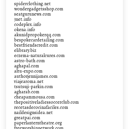
spiderclothing.net
wondergadgetsshop.com
seatgurunews.com
3net.info
codeplex.info
okena.info
akunidpropokerqq.com
bespokecardetailing.com
bestfriendscredit.com
elibrary.biz
eczema-naturalcures.com
astro-bath.com
aghapal.com
altu-expo.com
authorjennijames.com
viajearoma.net
tsutsuji-parkin.com
agharab.com
cheapammousa.com
thepositiveladiessoccerclub.com
recetasdecocinafaciles.com
naildesignsidea.net
greatpai.com
paperlanterntheatre.org
freeworshipnetwork.com