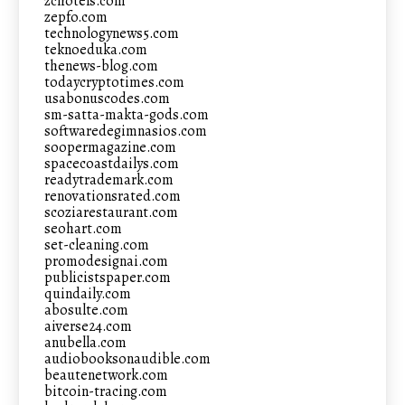
zchotels.com
zepfo.com
technologynews5.com
teknoeduka.com
thenews-blog.com
todaycryptotimes.com
usabonuscodes.com
sm-satta-makta-gods.com
softwaredegimnasios.com
soopermagazine.com
spacecoastdailys.com
readytrademark.com
renovationsrated.com
scoziarestaurant.com
seohart.com
set-cleaning.com
promodesignai.com
publicistspaper.com
quindaily.com
abosulte.com
aiverse24.com
anubella.com
audiobooksonaudible.com
beautenetwork.com
bitcoin-tracing.com