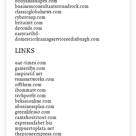
bodyandshapes.com
businessconsultantsroundrock.com
classicglobalnews.com
cybercusp.com
britaintt.com
deconds.com
easycartltd-
domesticcleaningservicesedinburgh.com
LINKS
uae-times.com
gamerifys.com
inspiratif.net
vsmsnetworks.com
offthem.com
ibommatv.com
techporfit.com
bekasionline.com
nbusinessplan.com
greenlife360.com
cantshoutitout.com
expressufabet.biz
mypuertoplata.net
thepioneerxpress.com