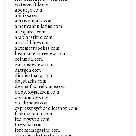
watercraftllc.com
abourge.com
afiliixs.com
alharammallz.com
americanbulletins.com
asespares.com
arabianstime.com
atticabblues.com
autometropolist.com
beautycreamreview.com
coinmoh.com
cyclopsreview.com
dattgen.com
didoivatnang.com
dogsbarks.com
dwmsoftwarehouse.com
enjoytroyjackson.com
epicaimbots.com
etech4news.com
expresspsychedelicsshop.com
fashionistani.com
feelingswed.com
firecabal.com
forbessmagazine.com
globalmarketlivetoday.com