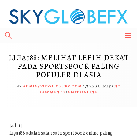
Skip
to
content
LIGA188: MELIHAT LEBIH DEKAT
PADA SPORTSBOOK PALING
POPULER DI ASIA
BY
ADMIN@SKYGLOBEFX.COM
/
JULY 16, 2025
/
NO
COMMENTS
/
SLOT ONLINE
[ad_1]
Liga188 adalah salah satu sportbook online paling