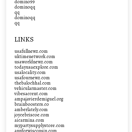
domino99
dominoqq
qq
dominoqq
qq
LINKS
usafullnewz.com
uktimenetwork.com
usaworldnewz.com
todayusaexplore.com
usalocality.com
usafournewz.com
thebalochhal.com
vehicularmaster.com
vibesaccent.com
ampajavierdemiguel.org
brainboosters.co
amberlately.com
joycebriscoe.com
aicarmina.com
mypartysupplystore.com
annforwisconsin.com