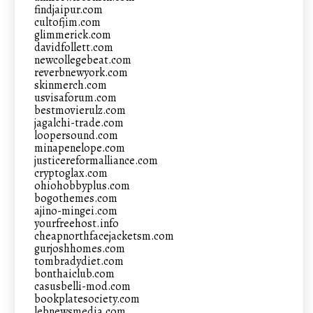
findjaipur.com
cultofjim.com
glimmerick.com
davidfollett.com
newcollegebeat.com
reverbnewyork.com
skinmerch.com
usvisaforum.com
bestmovierulz.com
jagalchi-trade.com
loopersound.com
minapenelope.com
justicereformalliance.com
cryptoglax.com
ohiohobbyplus.com
bogothemes.com
ajino-mingei.com
yourfreehost.info
cheapnorthfacejacketsm.com
gurjoshhomes.com
tombradydiet.com
bonthaiclub.com
casusbelli-mod.com
bookplatesociety.com
lebnewsmedia.com