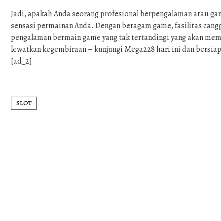
Jadi, apakah Anda seorang profesional berpengalaman atau g
sensasi permainan Anda. Dengan beragam game, fasilitas can
pengalaman bermain game yang tak tertandingi yang akan mem
lewatkan kegembiraan – kunjungi Mega228 hari ini dan bersiap
[ad_2]
SLOT