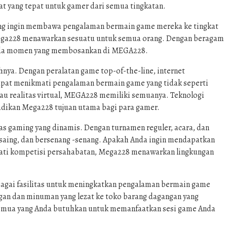
 yang tepat untuk gamer dari semua tingkatan.
yang ingin membawa pengalaman bermain game mereka ke tingkat
Mega228 menawarkan sesuatu untuk semua orang. Dengan beragam
ah ada momen yang membosankan di MEGA228.
ihnya. Dengan peralatan game top-of-the-line, internet
apat menikmati pengalaman bermain game yang tidak seperti
au realitas virtual, MEGA228 memiliki semuanya. Teknologi
dikan Mega228 tujuan utama bagi para gamer.
 gaming yang dinamis. Dengan turnamen reguler, acara, dan
aing, dan bersenang -senang. Apakah Anda ingin mendapatkan
ati kompetisi persahabatan, Mega228 menawarkan lingkungan
bagai fasilitas untuk meningkatkan pengalaman bermain game
ngan dan minuman yang lezat ke toko barang dagangan yang
emua yang Anda butuhkan untuk memanfaatkan sesi game Anda