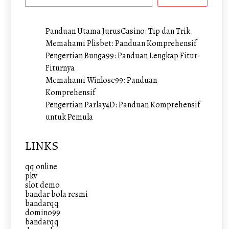
Panduan Utama JurusCasino: Tip dan Trik
Memahami Plisbet: Panduan Komprehensif
Pengertian Bunga99: Panduan Lengkap Fitur-
Fiturnya
Memahami Winlose99: Panduan
Komprehensif
Pengertian Parlay4D: Panduan Komprehensif
untuk Pemula
LINKS
qq online
pkv
slot demo
bandar bola resmi
bandarqq
domino99
bandarqq