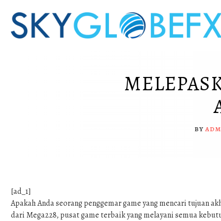
Skip
to
content
MELEPASK
BY
ADM
[ad_1]
Apakah Anda seorang penggemar game yang mencari tujuan akhi
dari Mega228, pusat game terbaik yang melayani semua kebutu