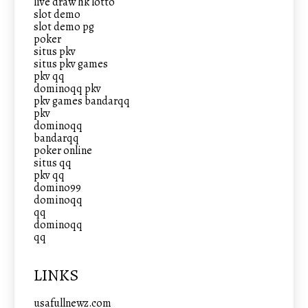
live draw hk lotto
slot demo
slot demo pg
poker
situs pkv
situs pkv games
pkv qq
dominoqq pkv
pkv games bandarqq
pkv
dominoqq
bandarqq
poker online
situs qq
pkv qq
domino99
dominoqq
qq
dominoqq
qq
LINKS
usafullnewz.com