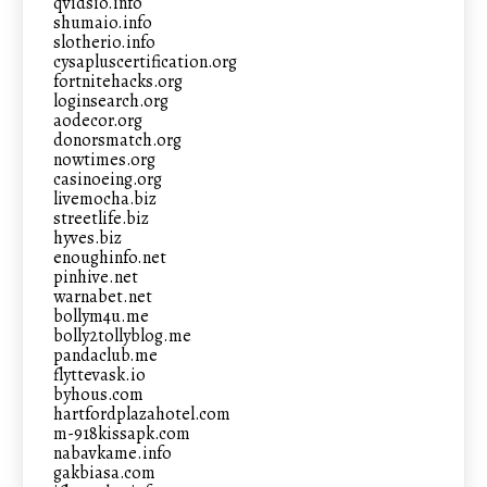
qvidsio.info
shumaio.info
slotherio.info
cysapluscertification.org
fortnitehacks.org
loginsearch.org
aodecor.org
donorsmatch.org
nowtimes.org
casinoeing.org
livemocha.biz
streetlife.biz
hyves.biz
enoughinfo.net
pinhive.net
warnabet.net
bollym4u.me
bolly2tollyblog.me
pandaclub.me
flyttevask.io
byhous.com
hartfordplazahotel.com
m-918kissapk.com
nabavkame.info
gakbiasa.com