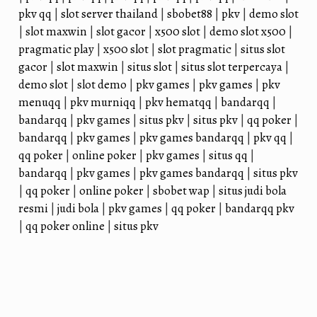
pkv qq
|
slot server thailand
|
sbobet88
|
pkv
|
demo slot
|
slot maxwin
|
slot gacor
|
x500 slot
|
demo slot x500
|
pragmatic play
|
x500 slot
|
slot pragmatic
|
situs slot
gacor
|
slot maxwin
|
situs slot
|
situs slot terpercaya
|
demo slot
|
slot demo
|
pkv games
|
pkv games
|
pkv
menuqq
|
pkv murniqq
|
pkv hematqq
|
bandarqq
|
bandarqq
|
pkv games
|
situs pkv
|
situs pkv
|
qq poker
|
bandarqq
|
pkv games
|
pkv games bandarqq
|
pkv qq
|
qq poker
|
online poker
|
pkv games
|
situs qq
|
bandarqq
|
pkv games
|
pkv games bandarqq
|
situs pkv
|
qq poker
|
online poker
|
sbobet wap
|
situs judi bola
resmi
|
judi bola
|
pkv games
|
qq poker
|
bandarqq pkv
|
qq poker online
|
situs pkv