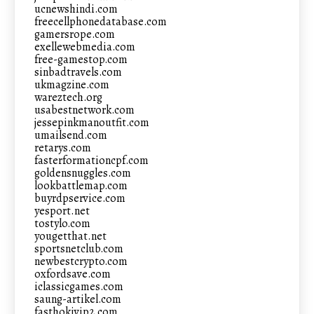
ucnewshindi.com
freecellphonedatabase.com
gamersrope.com
exellewebmedia.com
free-gamestop.com
sinbadtravels.com
ukmagzine.com
wareztech.org
usabestnetwork.com
jessepinkmanoutfit.com
umailsend.com
retarys.com
fasterformationcpf.com
goldensnuggles.com
lookbattlemap.com
buyrdpservice.com
yesport.net
tostylo.com
yougetthat.net
sportsnetclub.com
newbestcrypto.com
oxfordsave.com
iclassicgames.com
saung-artikel.com
fasthokivip2.com