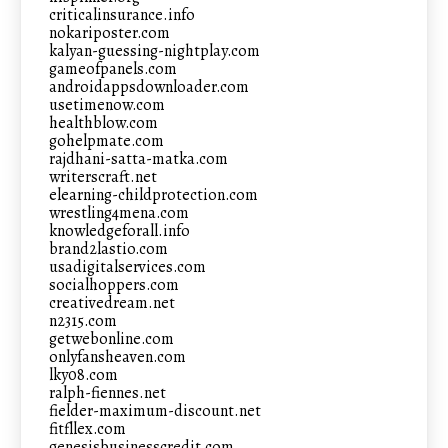
criticalinsurance.info
nokariposter.com
kalyan-guessing-nightplay.com
gameofpanels.com
androidappsdownloader.com
usetimenow.com
healthblow.com
gohelpmate.com
rajdhani-satta-matka.com
writerscraft.net
elearning-childprotection.com
wrestling4mena.com
knowledgeforall.info
brand2lastio.com
usadigitalservices.com
socialhoppers.com
creativedream.net
n2315.com
getwebonline.com
onlyfansheaven.com
lky08.com
ralph-fiennes.net
fielder-maximum-discount.net
fitfllex.com
genesisbusinesscredit.com