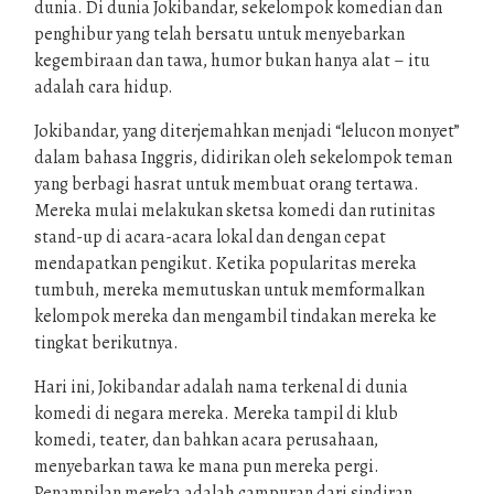
dunia. Di dunia Jokibandar, sekelompok komedian dan
penghibur yang telah bersatu untuk menyebarkan
kegembiraan dan tawa, humor bukan hanya alat – itu
adalah cara hidup.
Jokibandar, yang diterjemahkan menjadi “lelucon monyet”
dalam bahasa Inggris, didirikan oleh sekelompok teman
yang berbagi hasrat untuk membuat orang tertawa.
Mereka mulai melakukan sketsa komedi dan rutinitas
stand-up di acara-acara lokal dan dengan cepat
mendapatkan pengikut. Ketika popularitas mereka
tumbuh, mereka memutuskan untuk memformalkan
kelompok mereka dan mengambil tindakan mereka ke
tingkat berikutnya.
Hari ini, Jokibandar adalah nama terkenal di dunia
komedi di negara mereka. Mereka tampil di klub
komedi, teater, dan bahkan acara perusahaan,
menyebarkan tawa ke mana pun mereka pergi.
Penampilan mereka adalah campuran dari sindiran,