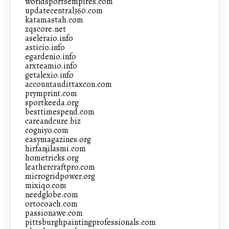
worldsportsempires.com
updatecentral360.com
katamastah.com
zqscore.net
aseleraio.info
asticio.info
egardenio.info
arxteamio.info
getalexio.info
accountaudittaxcon.com
prymprint.com
sportkeeda.org
besttimespend.com
careandcure.biz
cogniyo.com
easymagazines.org
hirfanjilasmi.com
hometricks.org
leathercraftpro.com
microgridpower.org
mixiqo.com
needglobe.com
ortocoach.com
passionawe.com
pittsburghpaintingprofessionals.com