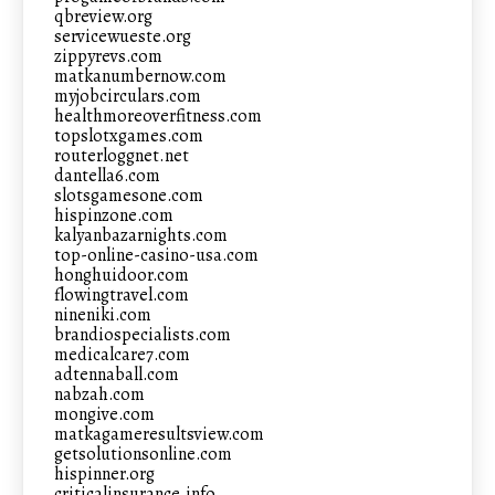
qbreview.org
servicewueste.org
zippyrevs.com
matkanumbernow.com
myjobcirculars.com
healthmoreoverfitness.com
topslotxgames.com
routerloggnet.net
dantella6.com
slotsgamesone.com
hispinzone.com
kalyanbazarnights.com
top-online-casino-usa.com
honghuidoor.com
flowingtravel.com
nineniki.com
brandiospecialists.com
medicalcare7.com
adtennaball.com
nabzah.com
mongive.com
matkagameresultsview.com
getsolutionsonline.com
hispinner.org
criticalinsurance.info