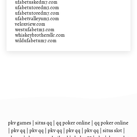
ufabetuskedm7.com
ufabetutoredm3.com
ufabetutoredm7.com
ufabetvalleyum3.com
veloxview.com
westufabetm3.com
whiskeybrothersllc.com
wildufabetum7.com
pkv games
|
situs qq
|
qq poker online
|
qq poker online
|
pkv qq
|
pkv qq
|
pkv qq
|
pkv qq
|
pkv qq
|
situs slot
|