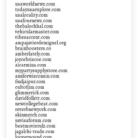
usaworldnewz.com
todayusaexplore.com
usalocality.com
usafournewz.com
thebalochhal.com
vehicularmaster.com
vibesaccent.com
ampajavierdemiguel.org
brainboosters.co
amberlately.com
joycebriscoe.com
aicarmina.com
mypartysupplystore.com
annforwisconsin.com
findjaipur.com
cultofjim.com
glimmerick.com
davidfollett.com
newcollegebeat.com
reverbnewyork.com
skinmerch.com
usvisaforum.com
bestmovierulz.com
jagalchi-trade.com
loopersound.com