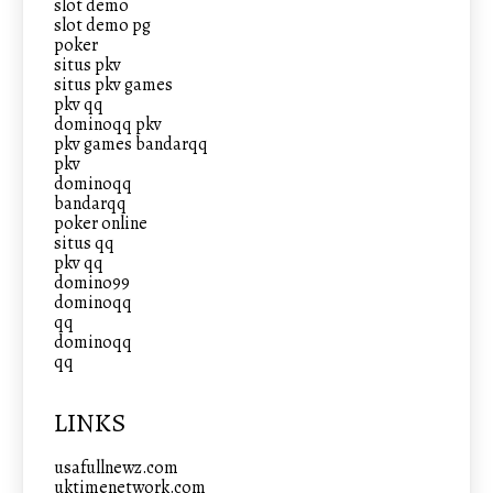
slot demo
slot demo pg
poker
situs pkv
situs pkv games
pkv qq
dominoqq pkv
pkv games bandarqq
pkv
dominoqq
bandarqq
poker online
situs qq
pkv qq
domino99
dominoqq
qq
dominoqq
qq
LINKS
usafullnewz.com
uktimenetwork.com