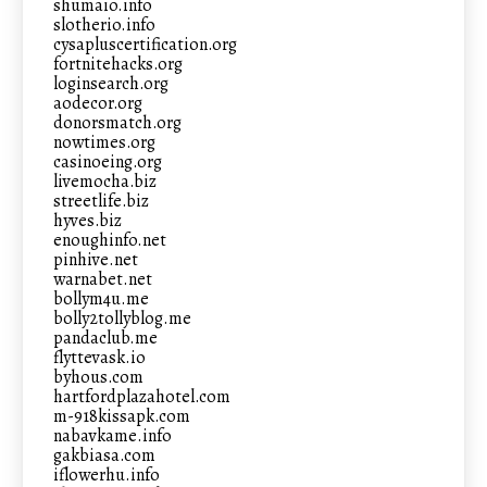
shumaio.info
slotherio.info
cysapluscertification.org
fortnitehacks.org
loginsearch.org
aodecor.org
donorsmatch.org
nowtimes.org
casinoeing.org
livemocha.biz
streetlife.biz
hyves.biz
enoughinfo.net
pinhive.net
warnabet.net
bollym4u.me
bolly2tollyblog.me
pandaclub.me
flyttevask.io
byhous.com
hartfordplazahotel.com
m-918kissapk.com
nabavkame.info
gakbiasa.com
iflowerhu.info