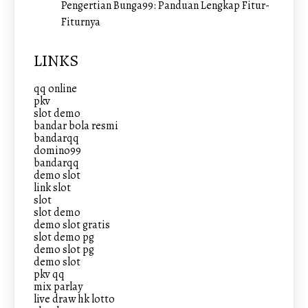
Pengertian Bunga99: Panduan Lengkap Fitur-
Fiturnya
LINKS
qq online
pkv
slot demo
bandar bola resmi
bandarqq
domino99
bandarqq
demo slot
link slot
slot
slot demo
demo slot gratis
slot demo pg
demo slot pg
demo slot
pkv qq
mix parlay
live draw hk lotto