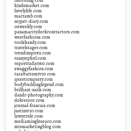
inforuang.com
kindsmarket.com
luvelylife.com
macramb.com
mypet-diary.com
oxweekly.com
panamacitydeckcontractors.com
westfashions.com
toolshandy.com
travelstager.com
trendinspires.com
rannyephul.com
reportradar360.com
swaggyfashion.com
taraftariumtv10.com
questionquery.com
bodybuildinglegend.com
brilliant-nails.com
dandr-photography.com
dokteroce.com
journal-francais.com
justintv10.com
lawyerule.com
mediamingleseaco.com
mtsmarketingblog.com