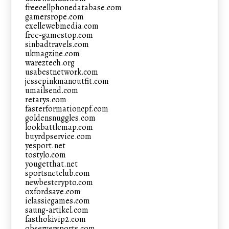
freecellphonedatabase.com
gamersrope.com
exellewebmedia.com
free-gamestop.com
sinbadtravels.com
ukmagzine.com
wareztech.org
usabestnetwork.com
jessepinkmanoutfit.com
umailsend.com
retarys.com
fasterformationcpf.com
goldensnuggles.com
lookbattlemap.com
buyrdpservice.com
yesport.net
tostylo.com
yougetthat.net
sportsnetclub.com
newbestcrypto.com
oxfordsave.com
iclassicgames.com
saung-artikel.com
fasthokivip2.com
observersports.com