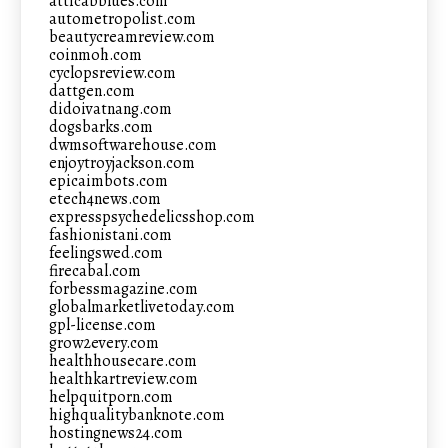
atticabblues.com
autometropolist.com
beautycreamreview.com
coinmoh.com
cyclopsreview.com
dattgen.com
didoivatnang.com
dogsbarks.com
dwmsoftwarehouse.com
enjoytroyjackson.com
epicaimbots.com
etech4news.com
expresspsychedelicsshop.com
fashionistani.com
feelingswed.com
firecabal.com
forbessmagazine.com
globalmarketlivetoday.com
gpl-license.com
grow2every.com
healthhousecare.com
healthkartreview.com
helpquitporn.com
highqualitybanknote.com
hostingnews24.com