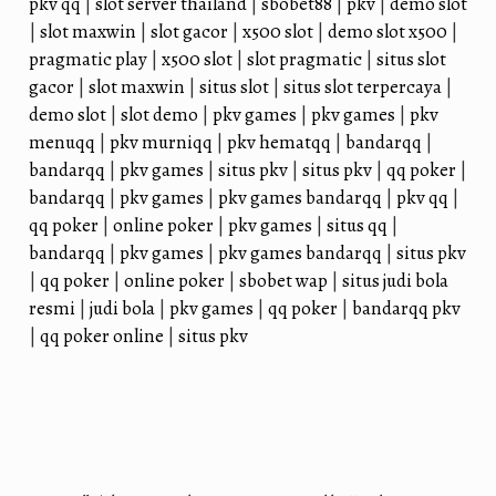
pkv qq
|
slot server thailand
|
sbobet88
|
pkv
|
demo slot
|
slot maxwin
|
slot gacor
|
x500 slot
|
demo slot x500
|
pragmatic play
|
x500 slot
|
slot pragmatic
|
situs slot
gacor
|
slot maxwin
|
situs slot
|
situs slot terpercaya
|
demo slot
|
slot demo
|
pkv games
|
pkv games
|
pkv
menuqq
|
pkv murniqq
|
pkv hematqq
|
bandarqq
|
bandarqq
|
pkv games
|
situs pkv
|
situs pkv
|
qq poker
|
bandarqq
|
pkv games
|
pkv games bandarqq
|
pkv qq
|
qq poker
|
online poker
|
pkv games
|
situs qq
|
bandarqq
|
pkv games
|
pkv games bandarqq
|
situs pkv
|
qq poker
|
online poker
|
sbobet wap
|
situs judi bola
resmi
|
judi bola
|
pkv games
|
qq poker
|
bandarqq pkv
|
qq poker online
|
situs pkv