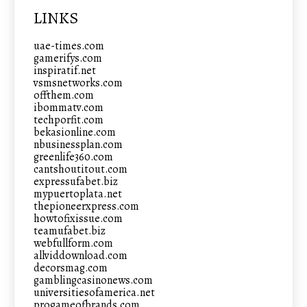
LINKS
uae-times.com
gamerifys.com
inspiratif.net
vsmsnetworks.com
offthem.com
ibommatv.com
techporfit.com
bekasionline.com
nbusinessplan.com
greenlife360.com
cantshoutitout.com
expressufabet.biz
mypuertoplata.net
thepioneerxpress.com
howtofixissue.com
teamufabet.biz
webfullform.com
allviddownload.com
decorsmag.com
gamblingcasinonews.com
universitiesofamerica.net
progameofbrands.com