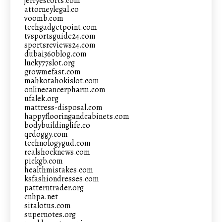
jerryescorts.com
attorneylegal.co
voomb.com
techgadgetpoint.com
tvsportsguide24.com
sportsreviews24.com
dubai360blog.com
lucky77slot.org
growmefast.com
mahkotahokislot.com
onlinecancerpharm.com
ufalek.org
mattress-disposal.com
happyflooringandcabinets.com
bodybuildinglife.co
qrdoggy.com
technologygud.com
realshocknews.com
pickgb.com
healthmistakes.com
ksfashiondresses.com
patterntrader.org
cnhpa.net
sitalotus.com
supernotes.org