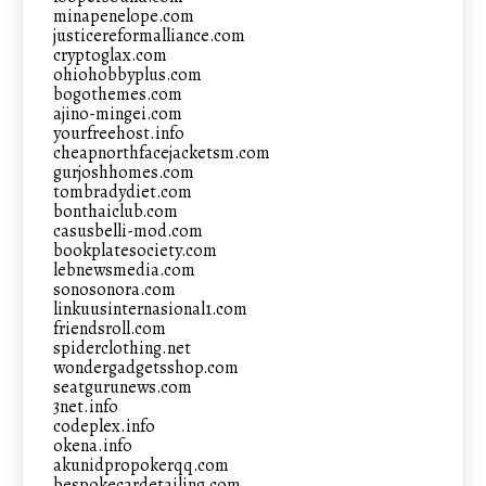
minapenelope.com
justicereformalliance.com
cryptoglax.com
ohiohobbyplus.com
bogothemes.com
ajino-mingei.com
yourfreehost.info
cheapnorthfacejacketsm.com
gurjoshhomes.com
tombradydiet.com
bonthaiclub.com
casusbelli-mod.com
bookplatesociety.com
lebnewsmedia.com
sonosonora.com
linkuusinternasional1.com
friendsroll.com
spiderclothing.net
wondergadgetsshop.com
seatgurunews.com
3net.info
codeplex.info
okena.info
akunidpropokerqq.com
bespokecardetailing.com