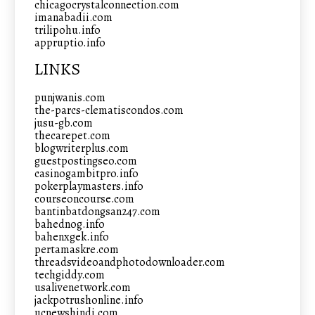
chicagocrystalconnection.com
imanabadii.com
trilipohu.info
appruptio.info
LINKS
punjwanis.com
the-parcs-clematiscondos.com
jusu-gb.com
thecarepet.com
blogwriterplus.com
guestpostingseo.com
casinogambitpro.info
pokerplaymasters.info
courseoncourse.com
bantinbatdongsan247.com
bahednog.info
bahenxgek.info
pertamaskre.com
threadsvideoandphotodownloader.com
techgiddy.com
usalivenetwork.com
jackpotrushonline.info
ucnewshindi.com