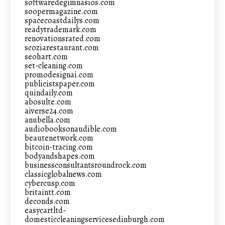
softwaredegimnasios.com
soopermagazine.com
spacecoastdailys.com
readytrademark.com
renovationsrated.com
scoziarestaurant.com
seohart.com
set-cleaning.com
promodesignai.com
publicistspaper.com
quindaily.com
abosulte.com
aiverse24.com
anubella.com
audiobooksonaudible.com
beautenetwork.com
bitcoin-tracing.com
bodyandshapes.com
businessconsultantsroundrock.com
classicglobalnews.com
cybercusp.com
britaintt.com
deconds.com
easycartltd-
domesticcleaningservicesedinburgh.com