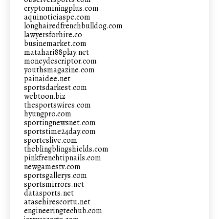
cryptominingplus.com
aquinoticiaspe.com
longhairedfrenchbulldog.com
lawyersforhire.co
businemarket.com
matahari88play.net
moneydescriptor.com
youthsmagazine.com
painaidee.net
sportsdarkest.com
webtoon.biz
thesportswires.com
hyungpro.com
sportingnewsnet.com
sportstime24day.com
sporteslive.com
theblingblingshields.com
pinkfrenchtipnails.com
newgamestv.com
sportsgallerys.com
sportsmirrors.net
datasports.net
atasehirescortu.net
engineeringtechub.com