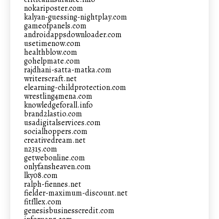
nokariposter.com
kalyan-guessing-nightplay.com
gameofpanels.com
androidappsdownloader.com
usetimenow.com
healthblow.com
gohelpmate.com
rajdhani-satta-matka.com
writerscraft.net
elearning-childprotection.com
wrestling4mena.com
knowledgeforall.info
brand2lastio.com
usadigitalservices.com
socialhoppers.com
creativedream.net
n2315.com
getwebonline.com
onlyfansheaven.com
lky08.com
ralph-fiennes.net
fielder-maximum-discount.net
fitfllex.com
genesisbusinesscredit.com