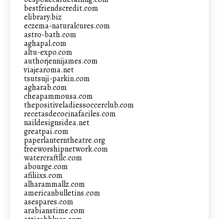
bestfriendscredit.com
elibrary.biz
eczema-naturalcures.com
astro-bath.com
aghapal.com
altu-expo.com
authorjennijames.com
viajearoma.net
tsutsuji-parkin.com
agharab.com
cheapammousa.com
thepositiveladiessoccerclub.com
recetasdecocinafaciles.com
naildesignsidea.net
greatpai.com
paperlanterntheatre.org
freeworshipnetwork.com
watercraftllc.com
abourge.com
afiliixs.com
alharammallz.com
americanbulletins.com
asespares.com
arabianstime.com