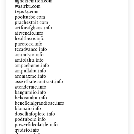
nghekiemtien.com
wasirku.com
tejas24.com
poolturbo.com
prachestait.com
artforafghans.info
airvendio.info
healthexe.info
puretecx.info
tecadvance.info
aminityio.info
amiolahu.info
ampacheme.info
ampullahu.info
aromaxme.info
asserthatecontrast.info
atenderme.info
bangumiio.info
bekosunhu.info
beneficialgrandiose.info
blomaio.info
dosellinfoplete.info
podtubeio.info
powerfulvolatile.info
qvidsio.info