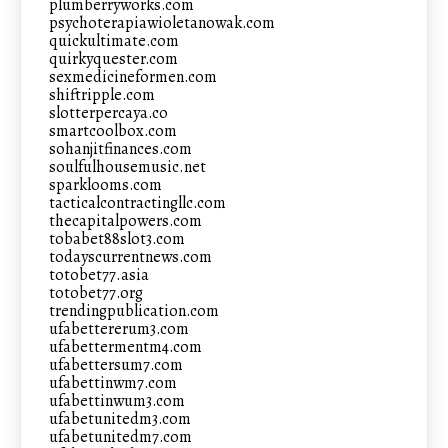
plumberryworks.com
psychoterapiawioletanowak.com
quickultimate.com
quirkyquester.com
sexmedicineformen.com
shiftripple.com
slotterpercaya.co
smartcoolbox.com
sohanjitfinances.com
soulfulhousemusic.net
sparklooms.com
tacticalcontractingllc.com
thecapitalpowers.com
tobabet88slot3.com
todayscurrentnews.com
totobet77.asia
totobet77.org
trendingpublication.com
ufabettererum3.com
ufabettermentm4.com
ufabettersum7.com
ufabettinwm7.com
ufabettinwum3.com
ufabetunitedm3.com
ufabetunitedm7.com