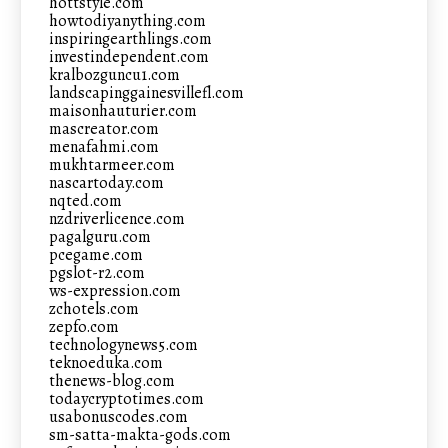
hottstyle.com
howtodiyanything.com
inspiringearthlings.com
investindependent.com
kralbozguncu1.com
landscapinggainesvillefl.com
maisonhauturier.com
mascreator.com
menafahmi.com
mukhtarmeer.com
nascartoday.com
nqted.com
nzdriverlicence.com
pagalguru.com
pcegame.com
pgslot-r2.com
ws-expression.com
zchotels.com
zepfo.com
technologynews5.com
teknoeduka.com
thenews-blog.com
todaycryptotimes.com
usabonuscodes.com
sm-satta-makta-gods.com