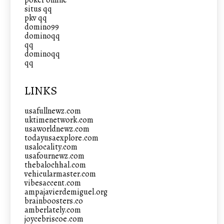
situs qq
pkv qq
domino99
dominoqq
qq
dominoqq
qq
LINKS
usafullnewz.com
uktimenetwork.com
usaworldnewz.com
todayusaexplore.com
usalocality.com
usafournewz.com
thebalochhal.com
vehicularmaster.com
vibesaccent.com
ampajavierdemiguel.org
brainboosters.co
amberlately.com
joycebriscoe.com