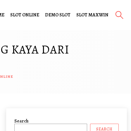
ME
SLOT ONLINE
DEMO SLOT
SLOT MAXWIN
G KAYA DARI
ONLINE
Search
SEARCH