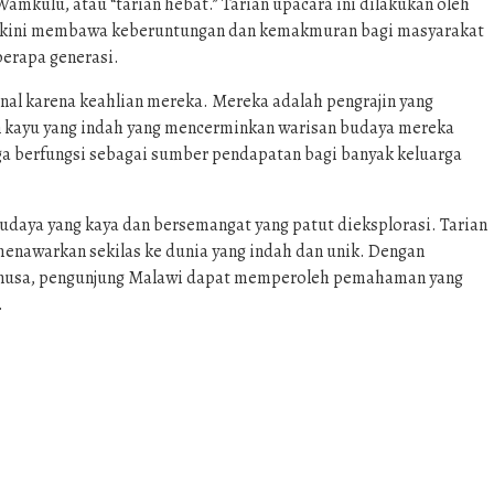
amkulu, atau “tarian hebat.” Tarian upacara ini dilakukan oleh
diyakini membawa keberuntungan dan kemakmuran bagi masyarakat
berapa generasi.
nal karena keahlian mereka. Mereka adalah pengrajin yang
an kayu yang indah yang mencerminkan warisan budaya mereka
juga berfungsi sebagai sumber pendapatan bagi banyak keluarga
udaya yang kaya dan bersemangat yang patut dieksplorasi. Tarian
 menawarkan sekilas ke dunia yang indah dan unik. Dengan
onusa, pengunjung Malawi dapat memperoleh pemahaman yang
.