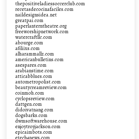
thepositiveladiessoccerclub.com
recetasdecocinafaciles.com
naildesignsidea.net
greatpai.com
paperlanterntheatre.org
freeworshipnetwork.com
watercraftllc.com
abourge.com
afiliixs.com
alharammallz.com
americanbulletins.com
asespares.com
arabianstime.com
atticabblues.com
autometropolist.com
beautycreamreview.com
coinmoh.com
cyclopsreview.com
dattgen.com
didoivatnang.com
dogsbarks.com
dwmsoftwarehouse.com
enjoytroyjackson.com
epicaimbots.com
etech4news.com