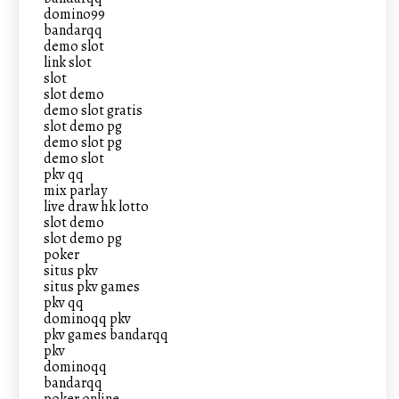
domino99
bandarqq
demo slot
link slot
slot
slot demo
demo slot gratis
slot demo pg
demo slot pg
demo slot
pkv qq
mix parlay
live draw hk lotto
slot demo
slot demo pg
poker
situs pkv
situs pkv games
pkv qq
dominoqq pkv
pkv games bandarqq
pkv
dominoqq
bandarqq
poker online