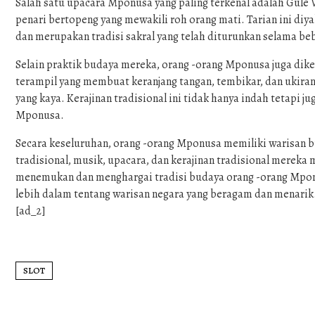
Salah satu upacara Mponusa yang paling terkenal adalah Gule W
penari bertopeng yang mewakili roh orang mati. Tarian ini 
dan merupakan tradisi sakral yang telah diturunkan selama be
Selain praktik budaya mereka, orang -orang Mponusa juga dike
terampil yang membuat keranjang tangan, tembikar, dan ukir
yang kaya. Kerajinan tradisional ini tidak hanya indah tetapi 
Mponusa.
Secara keseluruhan, orang -orang Mponusa memiliki warisan b
tradisional, musik, upacara, dan kerajinan tradisional mereka
menemukan dan menghargai tradisi budaya orang -orang Mp
lebih dalam tentang warisan negara yang beragam dan menarik
[ad_2]
SLOT