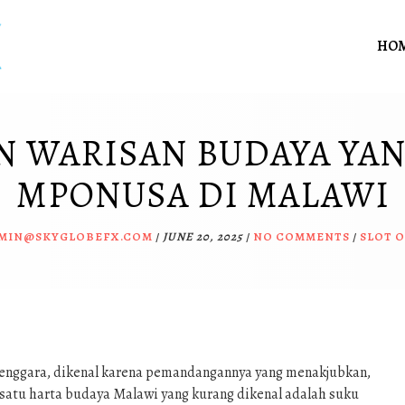
HO
WARISAN BUDAYA YAN
MPONUSA DI MALAWI
MIN@SKYGLOBEFX.COM
/
JUNE 20, 2025
/
NO COMMENTS
/
SLOT 
 Tenggara, dikenal karena pemandangannya yang menakjubkan,
 satu harta budaya Malawi yang kurang dikenal adalah suku