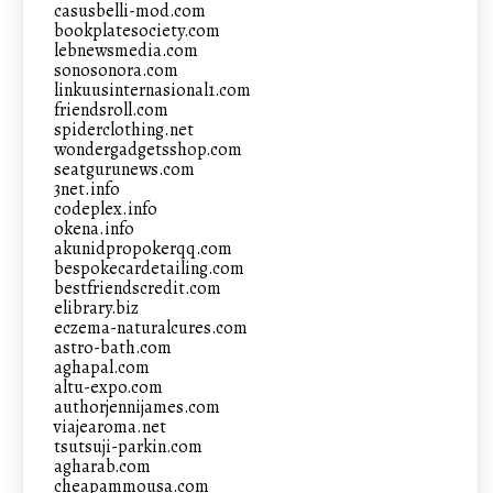
casusbelli-mod.com
bookplatesociety.com
lebnewsmedia.com
sonosonora.com
linkuusinternasional1.com
friendsroll.com
spiderclothing.net
wondergadgetsshop.com
seatgurunews.com
3net.info
codeplex.info
okena.info
akunidpropokerqq.com
bespokecardetailing.com
bestfriendscredit.com
elibrary.biz
eczema-naturalcures.com
astro-bath.com
aghapal.com
altu-expo.com
authorjennijames.com
viajearoma.net
tsutsuji-parkin.com
agharab.com
cheapammousa.com