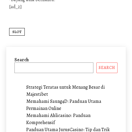
[ad_2]
SLOT
Search
SEARCH
Strategi Teratas untuk Menang Besar di
Majestibet
Memahami Saung4D: Panduan Utama
Permainan Online
Memahami Ahlicasino: Panduan
Komprehensif
Panduan Utama JurusCasino: Tip dan Trik