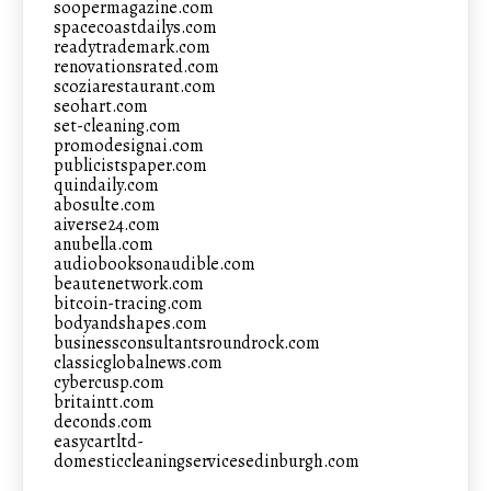
soopermagazine.com
spacecoastdailys.com
readytrademark.com
renovationsrated.com
scoziarestaurant.com
seohart.com
set-cleaning.com
promodesignai.com
publicistspaper.com
quindaily.com
abosulte.com
aiverse24.com
anubella.com
audiobooksonaudible.com
beautenetwork.com
bitcoin-tracing.com
bodyandshapes.com
businessconsultantsroundrock.com
classicglobalnews.com
cybercusp.com
britaintt.com
deconds.com
easycartltd-
domesticcleaningservicesedinburgh.com