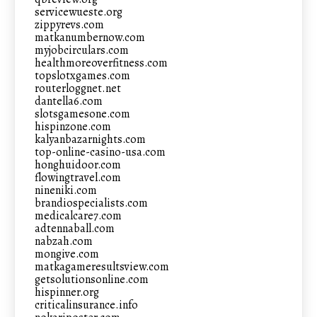
servicewueste.org
zippyrevs.com
matkanumbernow.com
myjobcirculars.com
healthmoreoverfitness.com
topslotxgames.com
routerloggnet.net
dantella6.com
slotsgamesone.com
hispinzone.com
kalyanbazarnights.com
top-online-casino-usa.com
honghuidoor.com
flowingtravel.com
nineniki.com
brandiospecialists.com
medicalcare7.com
adtennaball.com
nabzah.com
mongive.com
matkagameresultsview.com
getsolutionsonline.com
hispinner.org
criticalinsurance.info