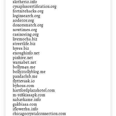
slotherio.info
cysapluscertification.org
fortnitehacks.org
loginsearch.org
aodecor.org
donorsmatch.org
nowtimes.org
casinoeing.org
livemocha.biz
streetlife.biz
hyves.biz
enoughinfo.net
pinhive.net
warnabet.net
bollym4u.me
bolly2tollyblog.me
pandaclub.me
flyttevask.io
byhous.com
hartfordplazahotel.com
m-918kissapk.com
nabavkame.info
gakbiasa.com
iflowerhu.info
chicagocrystalconnection.com