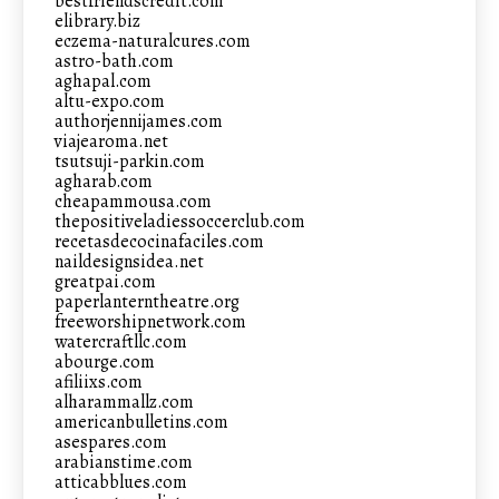
bestfriendscredit.com
elibrary.biz
eczema-naturalcures.com
astro-bath.com
aghapal.com
altu-expo.com
authorjennijames.com
viajearoma.net
tsutsuji-parkin.com
agharab.com
cheapammousa.com
thepositiveladiessoccerclub.com
recetasdecocinafaciles.com
naildesignsidea.net
greatpai.com
paperlanterntheatre.org
freeworshipnetwork.com
watercraftllc.com
abourge.com
afiliixs.com
alharammallz.com
americanbulletins.com
asespares.com
arabianstime.com
atticabblues.com