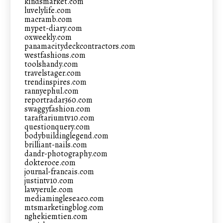
kindsmarket.com
luvelylife.com
macramb.com
mypet-diary.com
oxweekly.com
panamacitydeckcontractors.com
westfashions.com
toolshandy.com
travelstager.com
trendinspires.com
rannyephul.com
reportradar360.com
swaggyfashion.com
taraftariumtv10.com
questionquery.com
bodybuildinglegend.com
brilliant-nails.com
dandr-photography.com
dokteroce.com
journal-francais.com
justintv10.com
lawyerule.com
mediamingleseaco.com
mtsmarketingblog.com
nghekiemtien.com