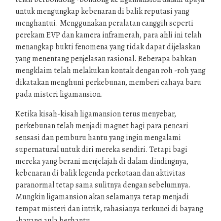
untuk mengungkap kebenaran di balik reputasi yang
menghantui. Menggunakan peralatan canggih seperti
perekam EVP dan kamera inframerah, para ahli ini telah
menangkap bukti fenomena yang tidak dapat dijelaskan
yang menentang penjelasan rasional. Beberapa bahkan
mengklaim telah melakukan kontak dengan roh -roh yang
dikatakan menghuni perkebunan, memberi cahaya baru
pada misteri ligamansion.
Ketika kisah-kisah ligamansion terus menyebar,
perkebunan telah menjadi magnet bagi para pencari
sensasi dan pemburu hantu yang ingin mengalami
supernatural untuk diri mereka sendiri. Tetapi bagi
mereka yang berani menjelajah di dalam dindingnya,
kebenaran di balik legenda perkotaan dan aktivitas
paranormal tetap sama sulitnya dengan sebelumnya.
Mungkin ligamansion akan selamanya tetap menjadi
tempat misteri dan intrik, rahasianya terkunci di bayang
-bayang aula berhantu.