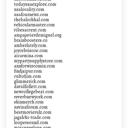
todayusaexplore.com
usalocality.com
usafournewz.com
thebalochhal.com
vehicularmaster.com
vibesaccent.com
ampajavierdemiguel.org
brainboosters.co
amberlately.com
joycebriscoe.com
aicarmina.com
mypartysupplystore.com
annforwisconsin.com
findjaipur.com
cultofjim.com
glimmerick.com
davidfollett.com
newcollegebeat.com
reverbnewyork.com
skinmerch.com
usvisaforum.com
bestmovierulz.com
jagalchi-trade.com
loopersound.com
minapenelope.com