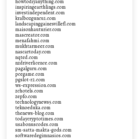
howtodiyanything.com
inspiringearthlings.com
investindependent.com
kralbozguncu1.com
landscapinggainesvillefl.com
maisonhauturier.com
mascreator.com
menafahmi.com
mukhtarmeer.com
nascartoday.com
nqted.com
nzdriverlicence.com
pagalguru.com
pcegame.com
pgslot-r2.com
ws-expression.com
zchotels.com
zepfo.com
technologynews5.com
teknoeduka.com
thenews-blog.com
todaycryptotimes.com
usabonuscodes.com
sm-satta-makta-gods.com
softwaredegimnasios.com