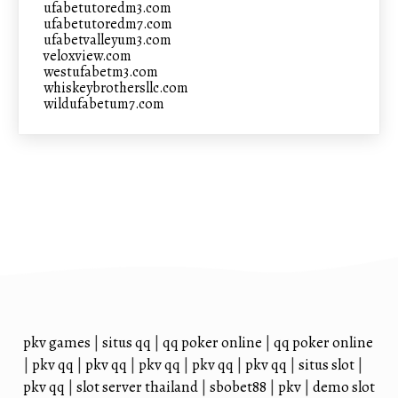
ufabetutoredm3.com
ufabetutoredm7.com
ufabetvalleyum3.com
veloxview.com
westufabetm3.com
whiskeybrothersllc.com
wildufabetum7.com
pkv games
|
situs qq
|
qq poker online
|
qq poker online
|
pkv qq
|
pkv qq
|
pkv qq
|
pkv qq
|
pkv qq
|
situs slot
|
pkv qq
|
slot server thailand
|
sbobet88
|
pkv
|
demo slot