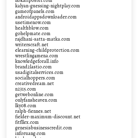
nokariposter.com
kalyan-guessing-nightplay.com
gameofpanels.com
androidappsdownloader.com
usetimenow.com
healthblow.com
gohelpmate.com
rajdhani-satta-matka.com
writerscraft.net
elearning-childprotection.com
wrestling4mena.com
knowledgeforall.info
brand2lastio.com
usadigitalservices.com
socialhoppers.com
creativedream.net
n2315.com
getwebonline.com
onlyfansheaven.com
lky08.com
ralph-fiennes.net
fielder-maximum-discount.net
fitfllex.com
genesisbusinesscredit.com
inforuang.com