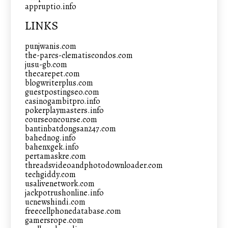
appruptio.info
LINKS
punjwanis.com
the-parcs-clematiscondos.com
jusu-gb.com
thecarepet.com
blogwriterplus.com
guestpostingseo.com
casinogambitpro.info
pokerplaymasters.info
courseoncourse.com
bantinbatdongsan247.com
bahednog.info
bahenxgek.info
pertamaskre.com
threadsvideoandphotodownloader.com
techgiddy.com
usalivenetwork.com
jackpotrushonline.info
ucnewshindi.com
freecellphonedatabase.com
gamersrope.com