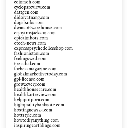
coinmoh.com
cyclopsreview.com
dattgen.com
didoivatnang.com
dogsbarks.com
dwmsoftwarehouse.com
enjoytroyjackson.com
epicaimbots.com
etech4news.com
expresspsychedelicsshop.com
fashionistani.com
feelingswed.com
firecabal.com
forbessmagazine.com
globalmarketlivetoday.com
gpl-license.com
grow2every.com
healthhousecare.com
healthkartreview.com
helpquitporn.com
highqualitybanknote.com
hostingnews24.com
hottstyle.com
howtodiyanything.com
inspiringearthlings.com