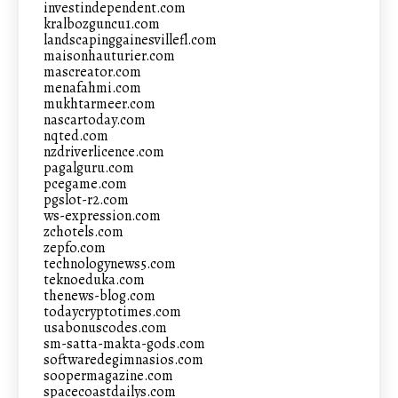
investindependent.com
kralbozguncu1.com
landscapinggainesvillefl.com
maisonhauturier.com
mascreator.com
menafahmi.com
mukhtarmeer.com
nascartoday.com
nqted.com
nzdriverlicence.com
pagalguru.com
pcegame.com
pgslot-r2.com
ws-expression.com
zchotels.com
zepfo.com
technologynews5.com
teknoeduka.com
thenews-blog.com
todaycryptotimes.com
usabonuscodes.com
sm-satta-makta-gods.com
softwaredegimnasios.com
soopermagazine.com
spacecoastdailys.com