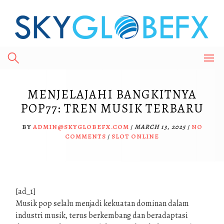
Skip
to
content
MENJELAJAHI BANGKITNYA
POP77: TREN MUSIK TERBARU
BY
ADMIN@SKYGLOBEFX.COM
/
MARCH 13, 2025
/
NO
COMMENTS
/
SLOT ONLINE
[ad_1]
Musik pop selalu menjadi kekuatan dominan dalam
industri musik, terus berkembang dan beradaptasi