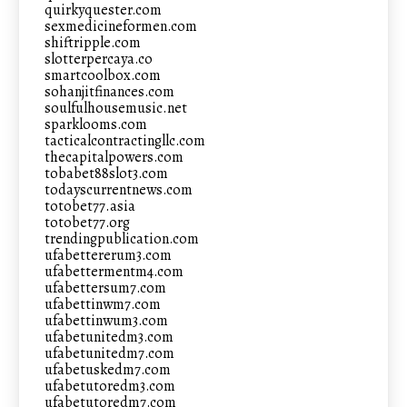
quirkyquester.com
sexmedicineformen.com
shiftripple.com
slotterpercaya.co
smartcoolbox.com
sohanjitfinances.com
soulfulhousemusic.net
sparklooms.com
tacticalcontractingllc.com
thecapitalpowers.com
tobabet88slot3.com
todayscurrentnews.com
totobet77.asia
totobet77.org
trendingpublication.com
ufabettererum3.com
ufabettermentm4.com
ufabettersum7.com
ufabettinwm7.com
ufabettinwum3.com
ufabetunitedm3.com
ufabetunitedm7.com
ufabetuskedm7.com
ufabetutoredm3.com
ufabetutoredm7.com