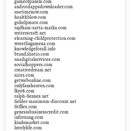
gameofpanels.com
androidappsdownloader.com
usetimenow.com
healthblow.com
gohelpmate.com
rajdhani-satta-matka.com
writerscraft.net
elearning-childprotection.com
wrestling4mena.com
knowledgeforall.info
brand2lastio.com
usadigitalservices.com
socialhoppers.com
creativedream.net
n2315.com
getwebonline.com
onlyfansheaven.com
lky08.com
ralph-fiennes.net
fielder-maximum-discount.net
fitfllex.com
genesisbusinesscredit.com
inforuang.com
kindsmarket.com
luvelylife.com