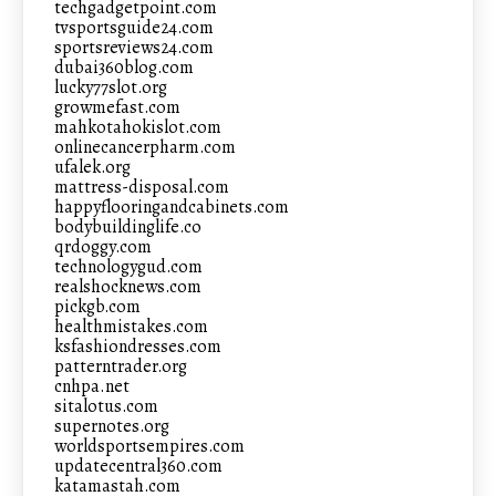
techgadgetpoint.com
tvsportsguide24.com
sportsreviews24.com
dubai360blog.com
lucky77slot.org
growmefast.com
mahkotahokislot.com
onlinecancerpharm.com
ufalek.org
mattress-disposal.com
happyflooringandcabinets.com
bodybuildinglife.co
qrdoggy.com
technologygud.com
realshocknews.com
pickgb.com
healthmistakes.com
ksfashiondresses.com
patterntrader.org
cnhpa.net
sitalotus.com
supernotes.org
worldsportsempires.com
updatecentral360.com
katamastah.com