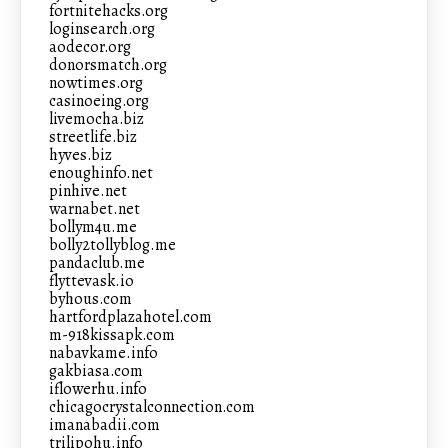
fortnitehacks.org
loginsearch.org
aodecor.org
donorsmatch.org
nowtimes.org
casinoeing.org
livemocha.biz
streetlife.biz
hyves.biz
enoughinfo.net
pinhive.net
warnabet.net
bollym4u.me
bolly2tollyblog.me
pandaclub.me
flyttevask.io
byhous.com
hartfordplazahotel.com
m-918kissapk.com
nabavkame.info
gakbiasa.com
iflowerhu.info
chicagocrystalconnection.com
imanabadii.com
trilipohu.info