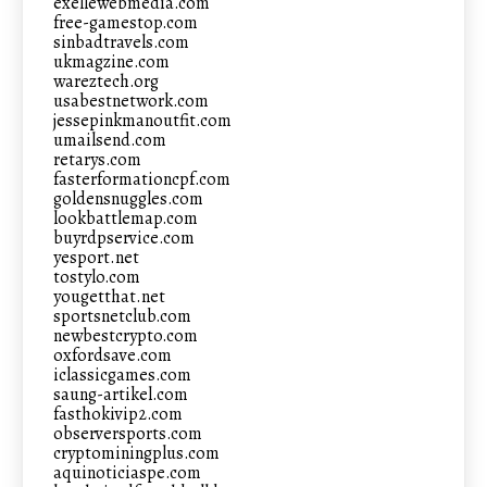
exellewebmedia.com
free-gamestop.com
sinbadtravels.com
ukmagzine.com
wareztech.org
usabestnetwork.com
jessepinkmanoutfit.com
umailsend.com
retarys.com
fasterformationcpf.com
goldensnuggles.com
lookbattlemap.com
buyrdpservice.com
yesport.net
tostylo.com
yougetthat.net
sportsnetclub.com
newbestcrypto.com
oxfordsave.com
iclassicgames.com
saung-artikel.com
fasthokivip2.com
observersports.com
cryptominingplus.com
aquinoticiaspe.com