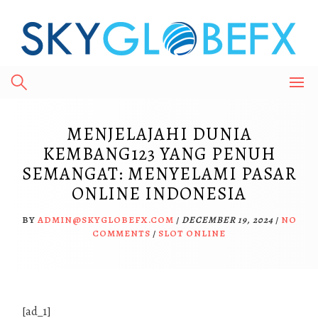
Skip
to
content
MENJELAJAHI DUNIA
KEMBANG123 YANG PENUH
SEMANGAT: MENYELAMI PASAR
ONLINE INDONESIA
BY
ADMIN@SKYGLOBEFX.COM
/
DECEMBER 19, 2024
/
NO
COMMENTS
/
SLOT ONLINE
[ad_1]