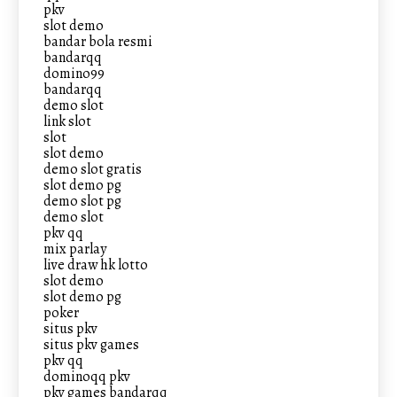
pkv
slot demo
bandar bola resmi
bandarqq
domino99
bandarqq
demo slot
link slot
slot
slot demo
demo slot gratis
slot demo pg
demo slot pg
demo slot
pkv qq
mix parlay
live draw hk lotto
slot demo
slot demo pg
poker
situs pkv
situs pkv games
pkv qq
dominoqq pkv
pkv games bandarqq