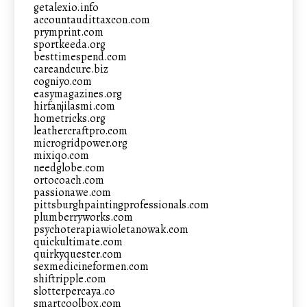
getalexio.info
accountaudittaxcon.com
prymprint.com
sportkeeda.org
besttimespend.com
careandcure.biz
cogniyo.com
easymagazines.org
hirfanjilasmi.com
hometricks.org
leathercraftpro.com
microgridpower.org
mixiqo.com
needglobe.com
ortocoach.com
passionawe.com
pittsburghpaintingprofessionals.com
plumberryworks.com
psychoterapiawioletanowak.com
quickultimate.com
quirkyquester.com
sexmedicineformen.com
shiftripple.com
slotterpercaya.co
smartcoolbox.com