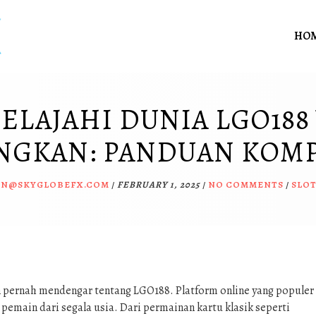
HO
ELAJAHI DUNIA LGO188
GKAN: PANDUAN KOM
IN@SKYGLOBEFX.COM
/
FEBRUARY 1, 2025
/
NO COMMENTS
/
SLOT
 pernah mendengar tentang LGO188. Platform online yang populer
main dari segala usia. Dari permainan kartu klasik seperti