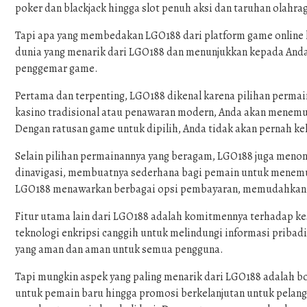
poker dan blackjack hingga slot penuh aksi dan taruhan olahra
Tapi apa yang membedakan LGO188 dari platform game online l
dunia yang menarik dari LGO188 dan menunjukkan kepada Anda 
penggemar game.
Pertama dan terpenting, LGO188 dikenal karena pilihan perm
kasino tradisional atau penawaran modern, Anda akan menemuk
Dengan ratusan game untuk dipilih, Anda tidak akan pernah keh
Selain pilihan permainannya yang beragam, LGO188 juga meno
dinavigasi, membuatnya sederhana bagi pemain untuk menemuk
LGO188 menawarkan berbagai opsi pembayaran, memudahkan 
Fitur utama lain dari LGO188 adalah komitmennya terhadap k
teknologi enkripsi canggih untuk melindungi informasi prib
yang aman dan aman untuk semua pengguna.
Tapi mungkin aspek yang paling menarik dari LGO188 adalah b
untuk pemain baru hingga promosi berkelanjutan untuk pelang