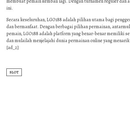
membuat pemain kembali lagi. Dengan turnamen reguler dan aca
ini.
Secara keseluruhan, LGO188 adalah pilihan utama bagi pengg
dan bermanfaat. Dengan berbagai pilihan permainan, antarm
pemain, LGO188 adalah platform yang benar-benar memiliki se
dan mulailah menjelajahi dunia permainan online yang menarik
[ad_2]
SLOT