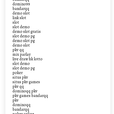
domino99
bandarqq
demo slot
link slot
slot
slot demo
demo slot gratis
slot demo pg
demo slot pg
demo slot
pkv qq
mix parlay
live draw hk lotto
slot demo
slot demo pg
poker
situs pkv
situs pkv games
pkv qq
dominoqq pkv
pkv games bandarqq
pkv
dominoqq
bandarqq
poker online