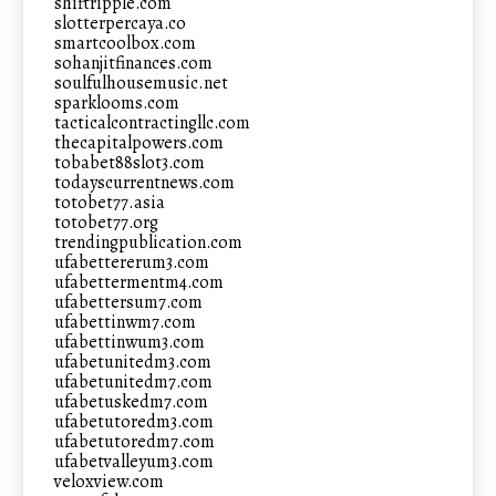
shiftripple.com
slotterpercaya.co
smartcoolbox.com
sohanjitfinances.com
soulfulhousemusic.net
sparklooms.com
tacticalcontractingllc.com
thecapitalpowers.com
tobabet88slot3.com
todayscurrentnews.com
totobet77.asia
totobet77.org
trendingpublication.com
ufabettererum3.com
ufabettermentm4.com
ufabettersum7.com
ufabettinwm7.com
ufabettinwum3.com
ufabetunitedm3.com
ufabetunitedm7.com
ufabetuskedm7.com
ufabetutoredm3.com
ufabetutoredm7.com
ufabetvalleyum3.com
veloxview.com