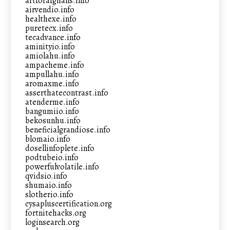
artforafghans.info
airvendio.info
healthexe.info
puretecx.info
tecadvance.info
aminityio.info
amiolahu.info
ampacheme.info
ampullahu.info
aromaxme.info
asserthatecontrast.info
atenderme.info
bangumiio.info
bekosunhu.info
beneficialgrandiose.info
blomaio.info
dosellinfoplete.info
podtubeio.info
powerfulvolatile.info
qvidsio.info
shumaio.info
slotherio.info
cysapluscertification.org
fortnitehacks.org
loginsearch.org