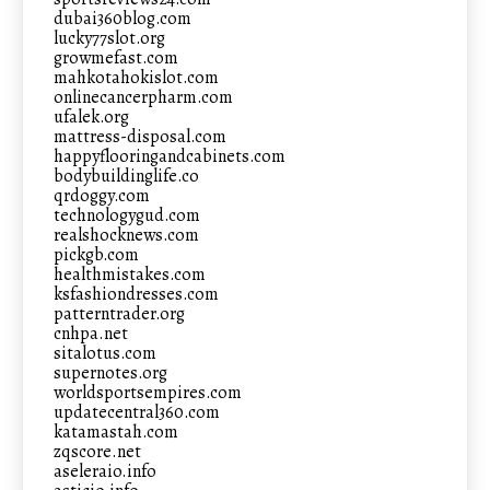
dubai360blog.com
lucky77slot.org
growmefast.com
mahkotahokislot.com
onlinecancerpharm.com
ufalek.org
mattress-disposal.com
happyflooringandcabinets.com
bodybuildinglife.co
qrdoggy.com
technologygud.com
realshocknews.com
pickgb.com
healthmistakes.com
ksfashiondresses.com
patterntrader.org
cnhpa.net
sitalotus.com
supernotes.org
worldsportsempires.com
updatecentral360.com
katamastah.com
zqscore.net
aseleraio.info