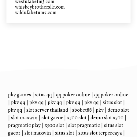
westufabetm3.com
whiskeybrothersllc.com
wildufabetum7.com
pkv games
|
situs qq
|
qq poker online
|
qq poker online
|
pkv qq
|
pkv qq
|
pkv qq
|
pkv qq
|
pkv qq
|
situs slot
|
pkv qq
|
slot server thailand
|
sbobet88
|
pkv
|
demo slot
|
slot maxwin
|
slot gacor
|
x500 slot
|
demo slot x500
|
pragmatic play
|
x500 slot
|
slot pragmatic
|
situs slot
gacor
|
slot maxwin
|
situs slot
|
situs slot terpercaya
|