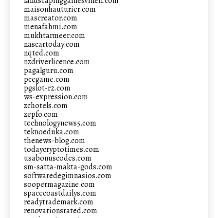
landscapinggainesvillefl.com
maisonhauturier.com
mascreator.com
menafahmi.com
mukhtarmeer.com
nascartoday.com
nqted.com
nzdriverlicence.com
pagalguru.com
pcegame.com
pgslot-r2.com
ws-expression.com
zchotels.com
zepfo.com
technologynews5.com
teknoeduka.com
thenews-blog.com
todaycryptotimes.com
usabonuscodes.com
sm-satta-makta-gods.com
softwaredegimnasios.com
soopermagazine.com
spacecoastdailys.com
readytrademark.com
renovationsrated.com