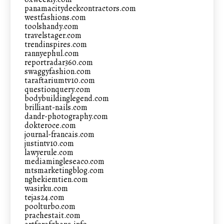
panamacitydeckcontractors.com
westfashions.com
toolshandy.com
travelstager.com
trendinspires.com
rannyephul.com
reportradar360.com
swaggyfashion.com
taraftariumtv10.com
questionquery.com
bodybuildinglegend.com
brilliant-nails.com
dandr-photography.com
dokteroce.com
journal-francais.com
justintv10.com
lawyerule.com
mediamingleseaco.com
mtsmarketingblog.com
nghekiemtien.com
wasirku.com
tejas24.com
poolturbo.com
prachestait.com