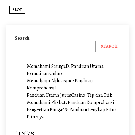
SLOT
Search
SEARCH
Memahami Saung4D: Panduan Utama
Permainan Online
Memahami Ahlicasino: Panduan
Komprehensif
Panduan Utama JurusCasino: Tip dan Trik
Memahami Plisbet: Panduan Komprehensif
Pengertian Bunga99: Panduan Lengkap Fitur-
Fiturnya
LINKS