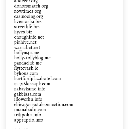
aodecor.org
donorsmatch.org
nowtimes.org
casinoeing.org
livemocha.biz
streetlife.biz
hyves.biz
enoughinfo.net
pinhive.net
warnabet.net
bollym4u.me
bolly2tollyblog.me
pandaclub.me
flyttevask.io
byhous.com
hartfordplazahotel.com
m-918kissapk.com
nabavkame.info
gakbiasa.com
iflowerhu.info
chicagocrystalconnection.com
imanabadii.com
trilipohu.info
appruptio.info