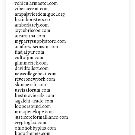
vehicularmaster.com
vibesaccent.com
ampajavierdemiguel.org
brainboosters.co
amberlately.com
joycebriscoe.com
aicarmina.com
mypartysupplystore.com
annforwisconsin.com
findjaipur.com
cultofjim.com
glimmerick.com
davidfollett.com
newcollegebeat.com
reverbnewyork.com
skinmerch.com
usvisaforum.com
bestmovierulz.com
jagalchi-trade.com
loopersound.com
minapenelope.com
justicereformalliance.com
cryptoglax.com
ohiohobbyplus.com
bogothemes.com