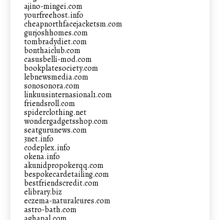
ajino-mingei.com
yourfreehost.info
cheapnorthfacejacketsm.com
gurjoshhomes.com
tombradydiet.com
bonthaiclub.com
casusbelli-mod.com
bookplatesociety.com
lebnewsmedia.com
sonosonora.com
linkuusinternasional1.com
friendsroll.com
spiderclothing.net
wondergadgetsshop.com
seatgurunews.com
3net.info
codeplex.info
okena.info
akunidpropokerqq.com
bespokecardetailing.com
bestfriendscredit.com
elibrary.biz
eczema-naturalcures.com
astro-bath.com
aghapal.com