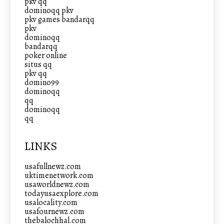
pkv qq
dominoqq pkv
pkv games bandarqq
pkv
dominoqq
bandarqq
poker online
situs qq
pkv qq
domino99
dominoqq
qq
dominoqq
qq
LINKS
usafullnewz.com
uktimenetwork.com
usaworldnewz.com
todayusaexplore.com
usalocality.com
usafournewz.com
thebalochhal.com