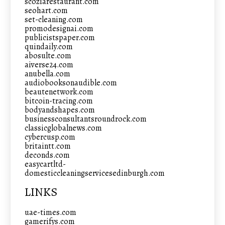
scoziarestaurant.com
seohart.com
set-cleaning.com
promodesignai.com
publicistspaper.com
quindaily.com
abosulte.com
aiverse24.com
anubella.com
audiobooksonaudible.com
beautenetwork.com
bitcoin-tracing.com
bodyandshapes.com
businessconsultantsroundrock.com
classicglobalnews.com
cybercusp.com
britaintt.com
deconds.com
easycartltd-
domesticcleaningservicesedinburgh.com
LINKS
uae-times.com
gamerifys.com