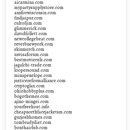
aicarmina.com
mypartysupplystore.com
annforwisconsin.com
findjaipur.com
cultofjim.com
glimmerick.com
davidfollett.com
newcollegebeat.com
reverbnewyork.com
skinmerch.com
usvisaforum.com
bestmovierulz.com
jagalchi-trade.com
loopersound.com
minapenelope.com
justicereformalliance.com
cryptoglax.com
ohiohobbyplus.com
bogothemes.com
ajino-mingei.com
yourfreehost.info
cheapnorthfacejacketsm.com
gurjoshhomes.com
tombradydiet.com
bonthaiclub.com