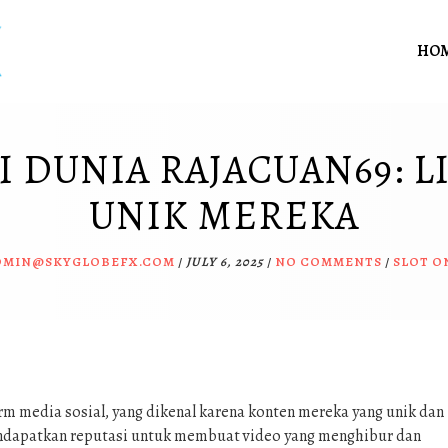
HO
 DUNIA RAJACUAN69: 
UNIK MEREKA
DMIN@SKYGLOBEFX.COM
/
JULY 6, 2025
/
NO COMMENTS
/
SLOT O
m media sosial, yang dikenal karena konten mereka yang unik dan
ndapatkan reputasi untuk membuat video yang menghibur dan