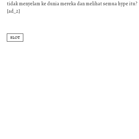
tidak menyelam ke dunia mereka dan melihat semua hype itu?
[ad_2]
SLOT