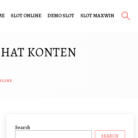
ME
SLOT ONLINE
DEMO SLOT
SLOT MAXWIN
LIHAT KONTEN
NLINE
Search
SEARCH