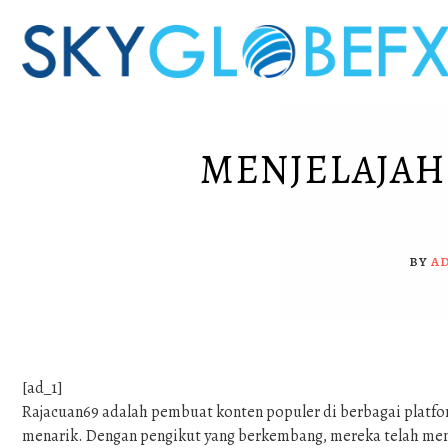
Skip
to
content
MENJELAJAHI
BY
A
[ad_1]
Rajacuan69 adalah pembuat konten populer di berbagai platfor
menarik. Dengan pengikut yang berkembang, mereka telah me