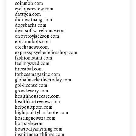
coinmoh.com
cyclopsreview.com
dattgen.com
didoivatnang.com
dogsbarks.com
dwmsoftwarehouse.com
enjoytroyjackson.com
epicaimbots.com
etech4news.com
expresspsychedelicsshop.com
fashionistani.com
feelingswed.com
firecabal.com
forbessmagazine.com
globalmarketlivetoday.com
gpl-license.com
grow2every.com
healthhousecare.com
healthkartreview.com
helpquitporn.com
highqualitybanknote.com
hostingnews24.com
hottstyle.com
howtodiyanything.com
inspiringearthlings.com