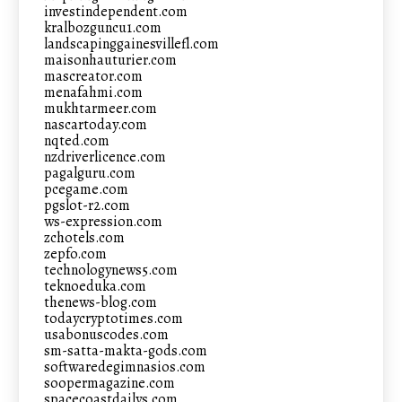
investindependent.com
kralbozguncu1.com
landscapinggainesvillefl.com
maisonhauturier.com
mascreator.com
menafahmi.com
mukhtarmeer.com
nascartoday.com
nqted.com
nzdriverlicence.com
pagalguru.com
pcegame.com
pgslot-r2.com
ws-expression.com
zchotels.com
zepfo.com
technologynews5.com
teknoeduka.com
thenews-blog.com
todaycryptotimes.com
usabonuscodes.com
sm-satta-makta-gods.com
softwaredegimnasios.com
soopermagazine.com
spacecoastdailys.com