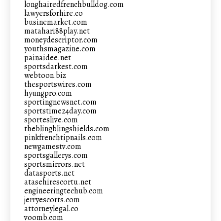
longhairedfrenchbulldog.com
lawyersforhire.co
businemarket.com
matahari88play.net
moneydescriptor.com
youthsmagazine.com
painaidee.net
sportsdarkest.com
webtoon.biz
thesportswires.com
hyungpro.com
sportingnewsnet.com
sportstime24day.com
sporteslive.com
theblingblingshields.com
pinkfrenchtipnails.com
newgamestv.com
sportsgallerys.com
sportsmirrors.net
datasports.net
atasehirescortu.net
engineeringtechub.com
jerryescorts.com
attorneylegal.co
voomb.com