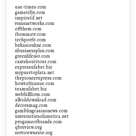
uae-times.com
gamerifys.com
inspiratif.net
vsmsnetworks.com
offthem.com
ibommatv.com
techporfit.com
bekasionline.com
nbusinessplan.com
greenlife360.com
cantshoutitout.com
expressufabet.biz
mypuertoplata.net
thepioneerxpress.com
howtofixissue.com
teamufabet.biz
webfullform.com
allviddownload.com
decorsmag.com
gamblingcasinonews.com
universitiesofamerica.net
progameofbrands.com
qbreview.org
servicewueste.org