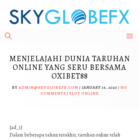
Skip
to
content
MENJELAJAHI DUNIA TARUHAN
ONLINE YANG SERU BERSAMA
OXIBET88
BY
ADMIN@SKYGLOBEFX.COM
/
JANUARY 16, 2025
/
NO
COMMENTS
/
SLOT ONLINE
[ad_1]
Dalam beberapa tahun terakhir, taruhan online telah