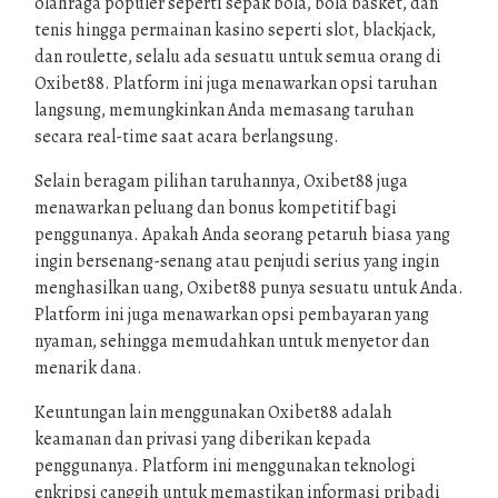
olahraga populer seperti sepak bola, bola basket, dan
tenis hingga permainan kasino seperti slot, blackjack,
dan roulette, selalu ada sesuatu untuk semua orang di
Oxibet88. Platform ini juga menawarkan opsi taruhan
langsung, memungkinkan Anda memasang taruhan
secara real-time saat acara berlangsung.
Selain beragam pilihan taruhannya, Oxibet88 juga
menawarkan peluang dan bonus kompetitif bagi
penggunanya. Apakah Anda seorang petaruh biasa yang
ingin bersenang-senang atau penjudi serius yang ingin
menghasilkan uang, Oxibet88 punya sesuatu untuk Anda.
Platform ini juga menawarkan opsi pembayaran yang
nyaman, sehingga memudahkan untuk menyetor dan
menarik dana.
Keuntungan lain menggunakan Oxibet88 adalah
keamanan dan privasi yang diberikan kepada
penggunanya. Platform ini menggunakan teknologi
enkripsi canggih untuk memastikan informasi pribadi