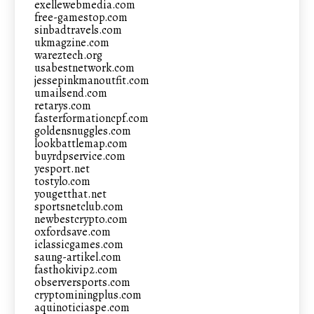
exellewebmedia.com
free-gamestop.com
sinbadtravels.com
ukmagzine.com
wareztech.org
usabestnetwork.com
jessepinkmanoutfit.com
umailsend.com
retarys.com
fasterformationcpf.com
goldensnuggles.com
lookbattlemap.com
buyrdpservice.com
yesport.net
tostylo.com
yougetthat.net
sportsnetclub.com
newbestcrypto.com
oxfordsave.com
iclassicgames.com
saung-artikel.com
fasthokivip2.com
observersports.com
cryptominingplus.com
aquinoticiaspe.com