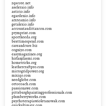
zqscore.net
aseleraio.info
asticio.info
egardenio.info
arxteamio.info
getalexio.info
accountaudittaxcon.com
prymprint.com
sportkeeda.org
besttimespend.com
careandcure.biz
cogniyo.com
easymagazines.org
hirfanjilasmi.com
hometricks.org
leathercraftpro.com
microgridpower.org
mixiqo.com
needglobe.com
ortocoach.com
passionawe.com
pittsburghpaintingprofessionals.com
plumberryworks.com
psychoterapiawioletanowak.com
quickultimate.com