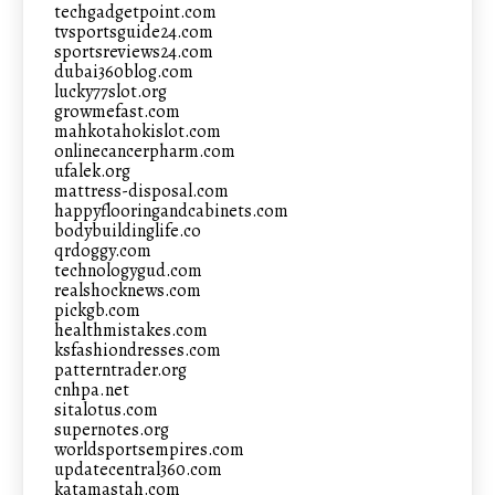
techgadgetpoint.com
tvsportsguide24.com
sportsreviews24.com
dubai360blog.com
lucky77slot.org
growmefast.com
mahkotahokislot.com
onlinecancerpharm.com
ufalek.org
mattress-disposal.com
happyflooringandcabinets.com
bodybuildinglife.co
qrdoggy.com
technologygud.com
realshocknews.com
pickgb.com
healthmistakes.com
ksfashiondresses.com
patterntrader.org
cnhpa.net
sitalotus.com
supernotes.org
worldsportsempires.com
updatecentral360.com
katamastah.com