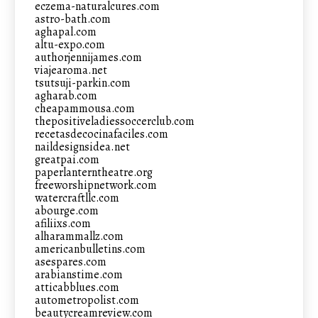
eczema-naturalcures.com
astro-bath.com
aghapal.com
altu-expo.com
authorjennijames.com
viajearoma.net
tsutsuji-parkin.com
agharab.com
cheapammousa.com
thepositiveladiessoccerclub.com
recetasdecocinafaciles.com
naildesignsidea.net
greatpai.com
paperlanterntheatre.org
freeworshipnetwork.com
watercraftllc.com
abourge.com
afiliixs.com
alharammallz.com
americanbulletins.com
asespares.com
arabianstime.com
atticabblues.com
autometropolist.com
beautycreamreview.com