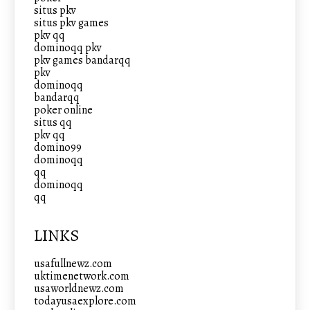
situs pkv
situs pkv games
pkv qq
dominoqq pkv
pkv games bandarqq
pkv
dominoqq
bandarqq
poker online
situs qq
pkv qq
domino99
dominoqq
qq
dominoqq
qq
LINKS
usafullnewz.com
uktimenetwork.com
usaworldnewz.com
todayusaexplore.com