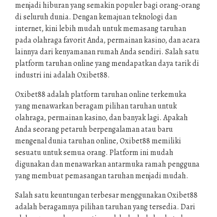
menjadi hiburan yang semakin populer bagi orang-orang
di seluruh dunia. Dengan kemajuan teknologi dan
internet, kini lebih mudah untuk memasang taruhan
pada olahraga favorit Anda, permainan kasino, dan acara
lainnya dari kenyamanan rumah Anda sendiri. Salah satu
platform taruhan online yang mendapatkan daya tarik di
industri ini adalah Oxibet88.
Oxibet88 adalah platform taruhan online terkemuka
yang menawarkan beragam pilihan taruhan untuk
olahraga, permainan kasino, dan banyak lagi. Apakah
Anda seorang petaruh berpengalaman atau baru
mengenal dunia taruhan online, Oxibet88 memiliki
sesuatu untuk semua orang. Platform ini mudah
digunakan dan menawarkan antarmuka ramah pengguna
yang membuat pemasangan taruhan menjadi mudah.
Salah satu keuntungan terbesar menggunakan Oxibet88
adalah beragamnya pilihan taruhan yang tersedia. Dari