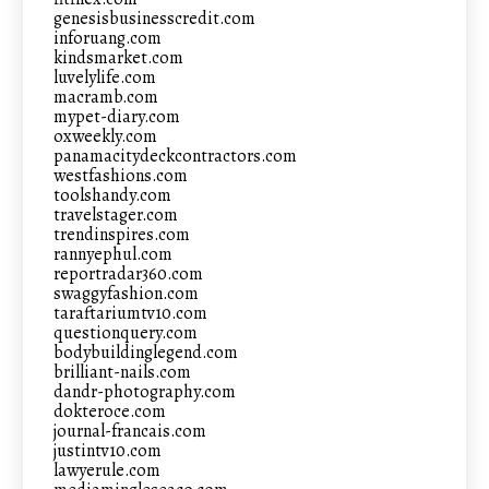
genesisbusinesscredit.com
inforuang.com
kindsmarket.com
luvelylife.com
macramb.com
mypet-diary.com
oxweekly.com
panamacitydeckcontractors.com
westfashions.com
toolshandy.com
travelstager.com
trendinspires.com
rannyephul.com
reportradar360.com
swaggyfashion.com
taraftariumtv10.com
questionquery.com
bodybuildinglegend.com
brilliant-nails.com
dandr-photography.com
dokteroce.com
journal-francais.com
justintv10.com
lawyerule.com