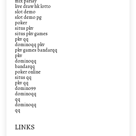
mix parlay
live draw hk lotto
slot demo
slot demo pg
poker
situs pkv
situs pkv games
pkv qq
dominoqq pkv
pkv games bandarqq
pkv
dominoqq
bandarqq
poker online
situs qq
pkv qq
domino99
dominoqq
qq
dominoqq
qq
LINKS