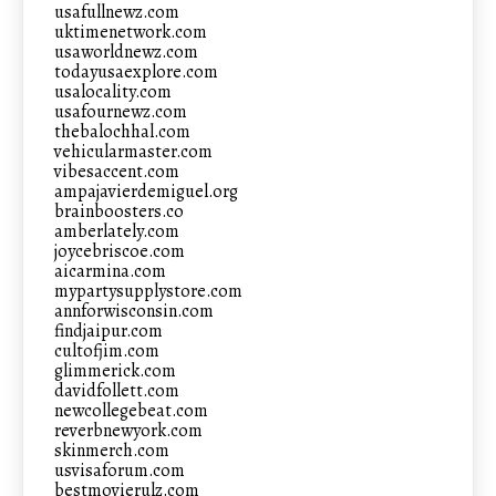
usafullnewz.com
uktimenetwork.com
usaworldnewz.com
todayusaexplore.com
usalocality.com
usafournewz.com
thebalochhal.com
vehicularmaster.com
vibesaccent.com
ampajavierdemiguel.org
brainboosters.co
amberlately.com
joycebriscoe.com
aicarmina.com
mypartysupplystore.com
annforwisconsin.com
findjaipur.com
cultofjim.com
glimmerick.com
davidfollett.com
newcollegebeat.com
reverbnewyork.com
skinmerch.com
usvisaforum.com
bestmovierulz.com