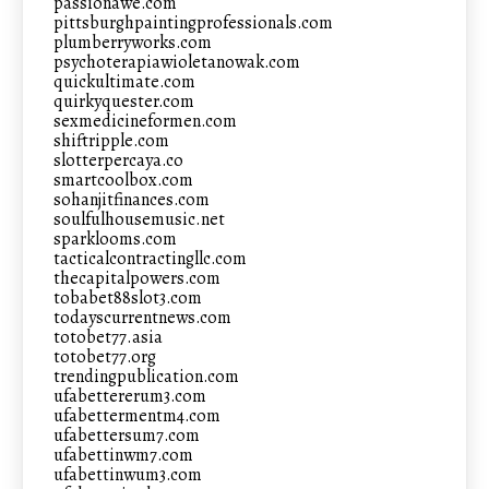
passionawe.com
pittsburghpaintingprofessionals.com
plumberryworks.com
psychoterapiawioletanowak.com
quickultimate.com
quirkyquester.com
sexmedicineformen.com
shiftripple.com
slotterpercaya.co
smartcoolbox.com
sohanjitfinances.com
soulfulhousemusic.net
sparklooms.com
tacticalcontractingllc.com
thecapitalpowers.com
tobabet88slot3.com
todayscurrentnews.com
totobet77.asia
totobet77.org
trendingpublication.com
ufabettererum3.com
ufabettermentm4.com
ufabettersum7.com
ufabettinwm7.com
ufabettinwum3.com