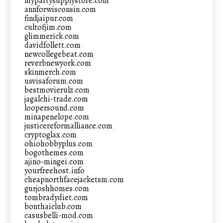
mypartysupplystore.com
annforwisconsin.com
findjaipur.com
cultofjim.com
glimmerick.com
davidfollett.com
newcollegebeat.com
reverbnewyork.com
skinmerch.com
usvisaforum.com
bestmovierulz.com
jagalchi-trade.com
loopersound.com
minapenelope.com
justicereformalliance.com
cryptoglax.com
ohiohobbyplus.com
bogothemes.com
ajino-mingei.com
yourfreehost.info
cheapnorthfacejacketsm.com
gurjoshhomes.com
tombradydiet.com
bonthaiclub.com
casusbelli-mod.com