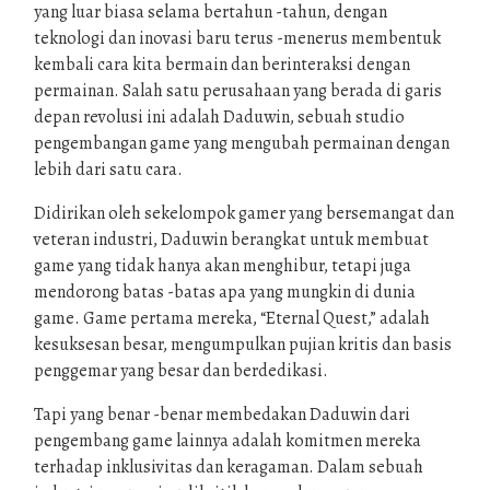
yang luar biasa selama bertahun -tahun, dengan
teknologi dan inovasi baru terus -menerus membentuk
kembali cara kita bermain dan berinteraksi dengan
permainan. Salah satu perusahaan yang berada di garis
depan revolusi ini adalah Daduwin, sebuah studio
pengembangan game yang mengubah permainan dengan
lebih dari satu cara.
Didirikan oleh sekelompok gamer yang bersemangat dan
veteran industri, Daduwin berangkat untuk membuat
game yang tidak hanya akan menghibur, tetapi juga
mendorong batas -batas apa yang mungkin di dunia
game. Game pertama mereka, “Eternal Quest,” adalah
kesuksesan besar, mengumpulkan pujian kritis dan basis
penggemar yang besar dan berdedikasi.
Tapi yang benar -benar membedakan Daduwin dari
pengembang game lainnya adalah komitmen mereka
terhadap inklusivitas dan keragaman. Dalam sebuah