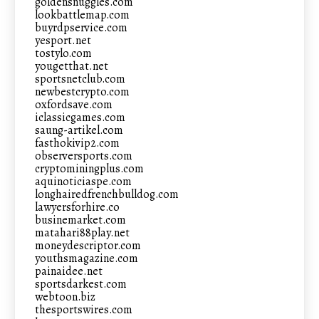
goldensnuggles.com
lookbattlemap.com
buyrdpservice.com
yesport.net
tostylo.com
yougetthat.net
sportsnetclub.com
newbestcrypto.com
oxfordsave.com
iclassicgames.com
saung-artikel.com
fasthokivip2.com
observersports.com
cryptominingplus.com
aquinoticiaspe.com
longhairedfrenchbulldog.com
lawyersforhire.co
businemarket.com
matahari88play.net
moneydescriptor.com
youthsmagazine.com
painaidee.net
sportsdarkest.com
webtoon.biz
thesportswires.com