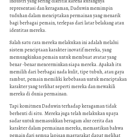
industri yang sering dikritik karena kurangnya
representasi dan keragaman, Daduwin memimpin
tuduhan dalam menciptakan permainan yang menarik
bagi berbagai pemain, terlepas dari latar belakang atau
identitas mereka.
Salah satu cara mereka melakukan ini adalah melalui
sistem penciptaan karakter inovatif mereka, yang
memungkinkan pemain untuk membuat avatar yang
benar -benar mencerminkan siapa mereka. Apakah itu
memilih dari berbagai nada kulit, tipe tubuh, atau gaya
rambut, pemain memiliki kebebasan untuk menciptakan
karakter yang terlihat seperti mereka dan mewakili
mereka di dunia permainan.
Tapi komitmen Daduwin terhadap keragaman tidak
berhenti di situ. Mereka juga telah melakukan upaya
sadar untuk memasukkan beragam alur cerita dan
karakter dalam permainan mereka, memastikan bahwa
pemain dari semua lapisan masyarakat dapat melihat