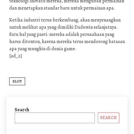
teknologi inovatif mereka, mereka mengubah permainan
dan menetapkan standar baru untuk permainan apa.
Ketika industri terus berkembang, akan menyenangkan
untuk melihat apa yang dimiliki Daduwin selanjutnya.
Satu hal yang pasti: mereka adalah perusahaan yang
harus ditonton, karena mereka terus mendorong batasan
apa yang mungkin di dunia game.
[ad_2]
SLOT
Search
SEARCH