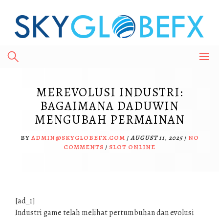
Skip
to
content
MEREVOLUSI INDUSTRI:
BAGAIMANA DADUWIN
MENGUBAH PERMAINAN
BY
ADMIN@SKYGLOBEFX.COM
/
AUGUST 11, 2025
/
NO
COMMENTS
/
SLOT ONLINE
[ad_1]
Industri game telah melihat pertumbuhan dan evolusi