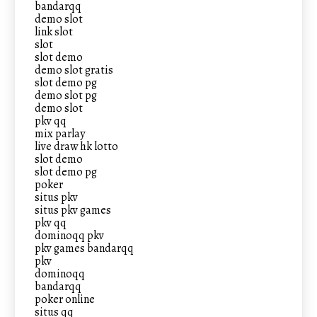
bandarqq
demo slot
link slot
slot
slot demo
demo slot gratis
slot demo pg
demo slot pg
demo slot
pkv qq
mix parlay
live draw hk lotto
slot demo
slot demo pg
poker
situs pkv
situs pkv games
pkv qq
dominoqq pkv
pkv games bandarqq
pkv
dominoqq
bandarqq
poker online
situs qq