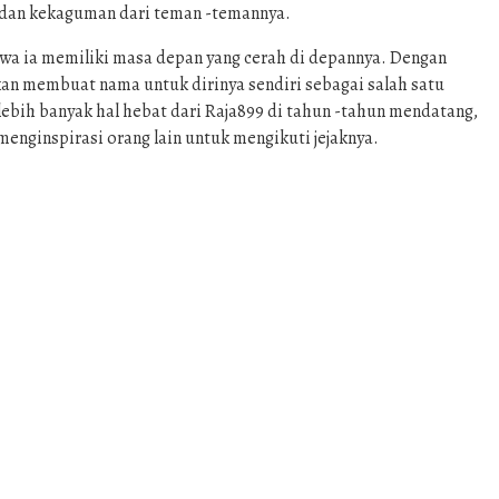
 dan kekaguman dari teman -temannya.
ahwa ia memiliki masa depan yang cerah di depannya. Dengan
akan membuat nama untuk dirinya sendiri sebagai salah satu
 lebih banyak hal hebat dari Raja899 di tahun -tahun mendatang,
enginspirasi orang lain untuk mengikuti jejaknya.