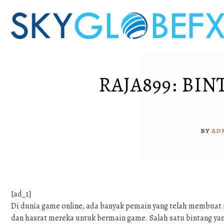
Skip
to
content
RAJA899: BI
BY
AD
[ad_1]
Di dunia game online, ada banyak pemain yang telah membuat n
dan hasrat mereka untuk bermain game. Salah satu bintang yan