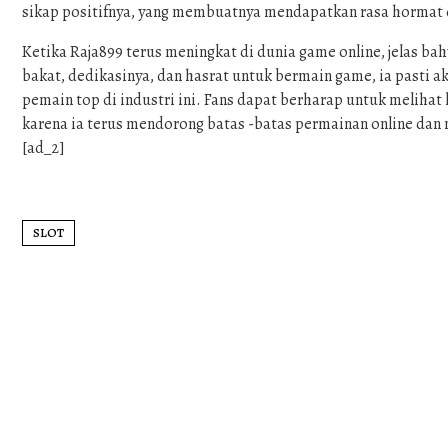
sikap positifnya, yang membuatnya mendapatkan rasa hormat
Ketika Raja899 terus meningkat di dunia game online, jelas b
bakat, dedikasinya, dan hasrat untuk bermain game, ia pasti 
pemain top di industri ini. Fans dapat berharap untuk melihat
karena ia terus mendorong batas -batas permainan online dan m
[ad_2]
SLOT