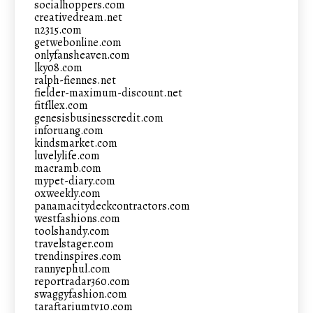
socialhoppers.com
creativedream.net
n2315.com
getwebonline.com
onlyfansheaven.com
lky08.com
ralph-fiennes.net
fielder-maximum-discount.net
fitfllex.com
genesisbusinesscredit.com
inforuang.com
kindsmarket.com
luvelylife.com
macramb.com
mypet-diary.com
oxweekly.com
panamacitydeckcontractors.com
westfashions.com
toolshandy.com
travelstager.com
trendinspires.com
rannyephul.com
reportradar360.com
swaggyfashion.com
taraftariumtv10.com