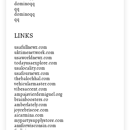
dominoqq
qq
dominoqq
qq
LINKS
usafullnewz.com
uktimenetwork.com
usaworldnewz.com
todayusaexplore.com
usalocality.com
usafournewz.com
thebalochhal.com
vehicularmaster.com
vibesaccent.com
ampajavierdemiguel.org
brainboosters.co
amberlately.com
joycebriscoe.com
aicarmina.com
mypartysupplystore.com
annforwisconsin.com