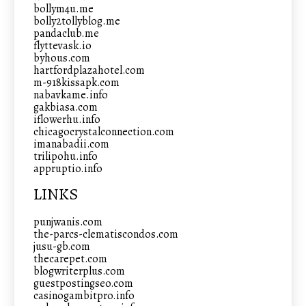
bollym4u.me
bolly2tollyblog.me
pandaclub.me
flyttevask.io
byhous.com
hartfordplazahotel.com
m-918kissapk.com
nabavkame.info
gakbiasa.com
iflowerhu.info
chicagocrystalconnection.com
imanabadii.com
trilipohu.info
appruptio.info
LINKS
punjwanis.com
the-parcs-clematiscondos.com
jusu-gb.com
thecarepet.com
blogwriterplus.com
guestpostingseo.com
casinogambitpro.info