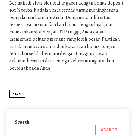
Bermain di situs slot online gacor dengan bonus deposit
100% terbaik adalah cara cerdas untuk meningkatkan
pengalaman bermain Anda. Dengan memilih situs
terpercaya, memanfaatkan bonus dengan bijak, dan
memainkan slot dengan RTP tinggi, Anda dapat
menikmati peluang menang yang lebih besar. Pastikan
untuk membaca syarat dan ketentuan bonus dengan
teliti dan selalu bermain dengan tanggung jawab.
Selamat bermain dan semoga keberuntungan selalu
berpihak pada Anda!
SLOT
Search
SEARCH