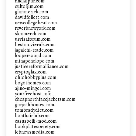
findjaipur.com
cultofjim.com
glimmerick.com
davidfollett.com
newcollegebeat.com
reverbnewyork.com
skinmerch.com
usvisaforum.com
bestmovierulz.com
jagalchi-trade.com
loopersound.com
minapenelope.com
justicereformalliance.com
cryptoglax.com
ohiohobbyplus.com
bogothemes.com
ajino-mingei.com
yourfreehost.info
cheapnorthfacejacketsm.com
gurjoshhomes.com
tombradydiet.com
bonthaiclub.com
casusbelli-mod.com
bookplatesociety.com
lebnewsmedia.com