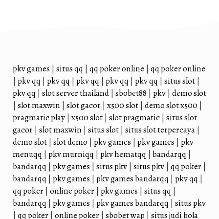
pkv games
|
situs qq
|
qq poker online
|
qq poker online
|
pkv qq
|
pkv qq
|
pkv qq
|
pkv qq
|
pkv qq
|
situs slot
|
pkv qq
|
slot server thailand
|
sbobet88
|
pkv
|
demo slot
|
slot maxwin
|
slot gacor
|
x500 slot
|
demo slot x500
|
pragmatic play
|
x500 slot
|
slot pragmatic
|
situs slot
gacor
|
slot maxwin
|
situs slot
|
situs slot terpercaya
|
demo slot
|
slot demo
|
pkv games
|
pkv games
|
pkv
menuqq
|
pkv murniqq
|
pkv hematqq
|
bandarqq
|
bandarqq
|
pkv games
|
situs pkv
|
situs pkv
|
qq poker
|
bandarqq
|
pkv games
|
pkv games bandarqq
|
pkv qq
|
qq poker
|
online poker
|
pkv games
|
situs qq
|
bandarqq
|
pkv games
|
pkv games bandarqq
|
situs pkv
|
qq poker
|
online poker
|
sbobet wap
|
situs judi bola