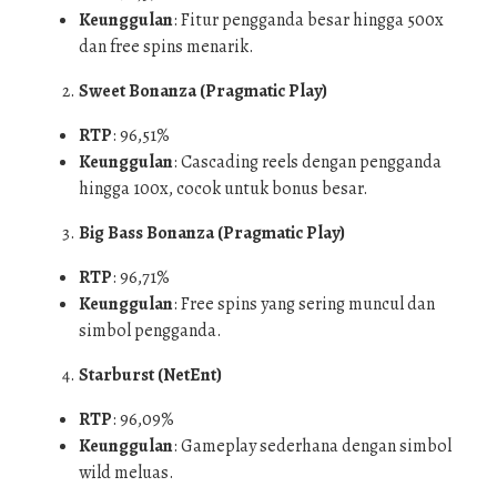
Keunggulan
: Fitur pengganda besar hingga 500x
dan free spins menarik.
Sweet Bonanza (Pragmatic Play)
RTP
: 96,51%
Keunggulan
: Cascading reels dengan pengganda
hingga 100x, cocok untuk bonus besar.
Big Bass Bonanza (Pragmatic Play)
RTP
: 96,71%
Keunggulan
: Free spins yang sering muncul dan
simbol pengganda.
Starburst (NetEnt)
RTP
: 96,09%
Keunggulan
: Gameplay sederhana dengan simbol
wild meluas.