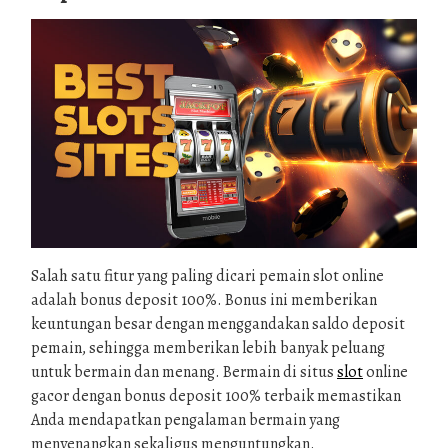
Salah satu fitur yang paling dicari pemain slot online
adalah bonus deposit 100%. Bonus ini memberikan
keuntungan besar dengan menggandakan saldo deposit
pemain, sehingga memberikan lebih banyak peluang
untuk bermain dan menang. Bermain di situs
slot
online
gacor dengan bonus deposit 100% terbaik memastikan
Anda mendapatkan pengalaman bermain yang
menyenangkan sekaligus menguntungkan.