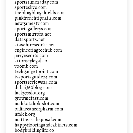
sportstime24day.com
sporteslive.com
theblingblingshields.com
pinkfrenchtipnails.com
newgamestv.com
sportsgallerys.com
sportsmirrors.net
datasports.net
atasehirescortu.net
engineeringtechub.com
jerryescorts.com
attorneylegal.co
voomb.com
techgadgetpoint.com
tvsportsguide24.com
sportsreviews24.com
dubai360blog.com
lucky77slot.org
growmefast.com
mahkotahokislot.com
onlinecancerpharm.com
ufalek.org
mattress-disposal.com
happyflooringandcabinets.com
bodybuildinglife.co