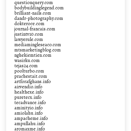
questionquery.com
bodybuildinglegend.com
brilliant-nails.com
dandr-photography.com
dokteroce.com
journal-francais.com
justintv10.com
lawyerule.com
mediamingleseaco.com
mtsmarketingblog.com
nghekiemtien.com
wasirku.com
tejas24.com
poolturbo.com
prachestait.com
artforafghans.info
airvendio.info
healthexe.info
puretecx.info
tecadvance.info
aminityio.info
amiolahu.info
ampacheme.info
ampullahu.info
aromaxme.info