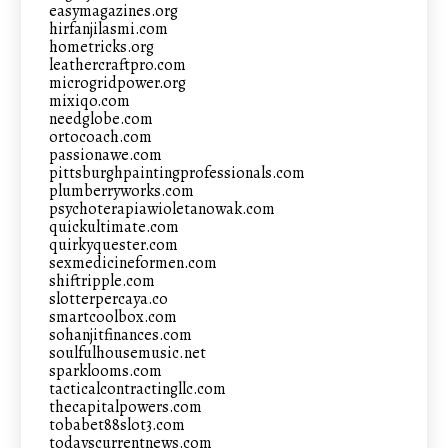
easymagazines.org
hirfanjilasmi.com
hometricks.org
leathercraftpro.com
microgridpower.org
mixiqo.com
needglobe.com
ortocoach.com
passionawe.com
pittsburghpaintingprofessionals.com
plumberryworks.com
psychoterapiawioletanowak.com
quickultimate.com
quirkyquester.com
sexmedicineformen.com
shiftripple.com
slotterpercaya.co
smartcoolbox.com
sohanjitfinances.com
soulfulhousemusic.net
sparklooms.com
tacticalcontractingllc.com
thecapitalpowers.com
tobabet88slot3.com
todayscurrentnews.com