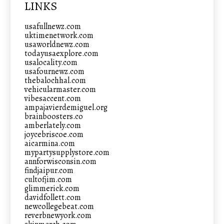
LINKS
usafullnewz.com
uktimenetwork.com
usaworldnewz.com
todayusaexplore.com
usalocality.com
usafournewz.com
thebalochhal.com
vehicularmaster.com
vibesaccent.com
ampajavierdemiguel.org
brainboosters.co
amberlately.com
joycebriscoe.com
aicarmina.com
mypartysupplystore.com
annforwisconsin.com
findjaipur.com
cultofjim.com
glimmerick.com
davidfollett.com
newcollegebeat.com
reverbnewyork.com