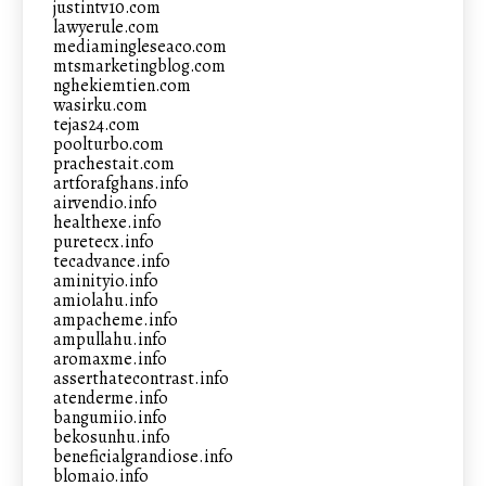
justintv10.com
lawyerule.com
mediamingleseaco.com
mtsmarketingblog.com
nghekiemtien.com
wasirku.com
tejas24.com
poolturbo.com
prachestait.com
artforafghans.info
airvendio.info
healthexe.info
puretecx.info
tecadvance.info
aminityio.info
amiolahu.info
ampacheme.info
ampullahu.info
aromaxme.info
asserthatecontrast.info
atenderme.info
bangumiio.info
bekosunhu.info
beneficialgrandiose.info
blomaio.info