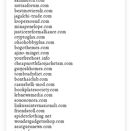
skinmerch.com
usvisaforum.com
bestmovierulz.com
jagalchi-trade.com
loopersound.com
minapenelope.com
justicereformalliance.com
cryptoglax.com
ohiohobbyplus.com
bogothemes.com
ajino-mingei.com
yourfreehost.info
cheapnorthfacejacketsm.com
gurjoshhomes.com
tombradydiet.com
bonthaiclub.com
casusbelli-mod.com
bookplatesociety.com
lebnewsmedia.com
sonosonora.com
linkuusinternasional1.com
friendsroll.com
spiderclothing.net
wondergadgetsshop.com
seatgurunews.com