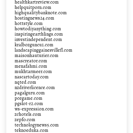
healthkartreview.com
helpquitporn.com
highqualitybanknote.com
hostingnews24.com
hottstyle.com
howtodiyanything.com
inspiringearthlings.com
investindependent.com
kralbozguncu1.com
landscapinggainesvillefl.com
maisonhauturier.com
mascreator.com
menafahmi.com
mukhtarmeer.com
nascartoday.com
nqted.com
nzdriverlicence.com
pagalguru.com
pcegame.com
pgslot-r2.com
ws-expression.com
zchotels.com
zepfo.com
technologynews5.com
teknoeduka.com