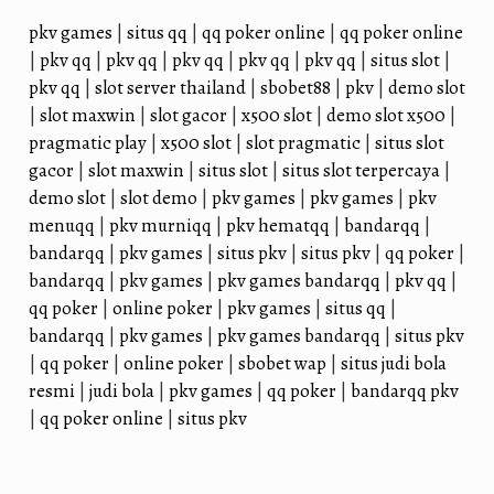
pkv games
|
situs qq
|
qq poker online
|
qq poker online
|
pkv qq
|
pkv qq
|
pkv qq
|
pkv qq
|
pkv qq
|
situs slot
|
pkv qq
|
slot server thailand
|
sbobet88
|
pkv
|
demo slot
|
slot maxwin
|
slot gacor
|
x500 slot
|
demo slot x500
|
pragmatic play
|
x500 slot
|
slot pragmatic
|
situs slot
gacor
|
slot maxwin
|
situs slot
|
situs slot terpercaya
|
demo slot
|
slot demo
|
pkv games
|
pkv games
|
pkv
menuqq
|
pkv murniqq
|
pkv hematqq
|
bandarqq
|
bandarqq
|
pkv games
|
situs pkv
|
situs pkv
|
qq poker
|
bandarqq
|
pkv games
|
pkv games bandarqq
|
pkv qq
|
qq poker
|
online poker
|
pkv games
|
situs qq
|
bandarqq
|
pkv games
|
pkv games bandarqq
|
situs pkv
|
qq poker
|
online poker
|
sbobet wap
|
situs judi bola
resmi
|
judi bola
|
pkv games
|
qq poker
|
bandarqq pkv
|
qq poker online
|
situs pkv