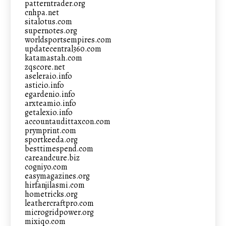
patterntrader.org
cnhpa.net
sitalotus.com
supernotes.org
worldsportsempires.com
updatecentral360.com
katamastah.com
zqscore.net
aseleraio.info
asticio.info
egardenio.info
arxteamio.info
getalexio.info
accountaudittaxcon.com
prymprint.com
sportkeeda.org
besttimespend.com
careandcure.biz
cogniyo.com
easymagazines.org
hirfanjilasmi.com
hometricks.org
leathercraftpro.com
microgridpower.org
mixiqo.com