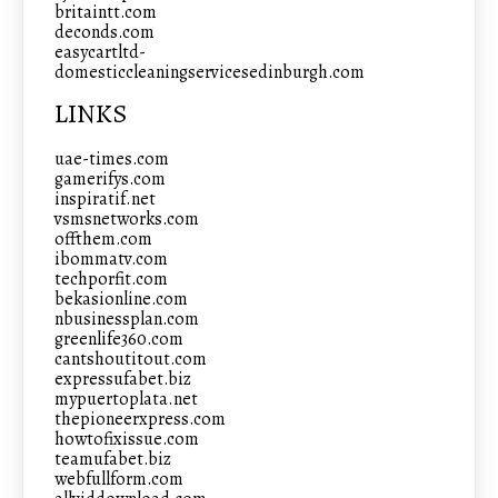
britaintt.com
deconds.com
easycartltd-
domesticcleaningservicesedinburgh.com
LINKS
uae-times.com
gamerifys.com
inspiratif.net
vsmsnetworks.com
offthem.com
ibommatv.com
techporfit.com
bekasionline.com
nbusinessplan.com
greenlife360.com
cantshoutitout.com
expressufabet.biz
mypuertoplata.net
thepioneerxpress.com
howtofixissue.com
teamufabet.biz
webfullform.com