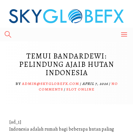
Skip
to
content
TEMUI BANDARDEWI:
PELINDUNG AJAIB HUTAN
INDONESIA
BY
ADMIN@SKYGLOBEFX.COM
/
APRIL 7, 2026
/
NO
COMMENTS
/
SLOT ONLINE
[ad_1]
Indonesia adalah rumah bagi beberapa hutan paling