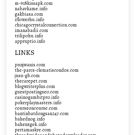
m-918kissapk.com
nabavkame.info
gakbiasa.com
iflowerhu.info
chicagocrystalconnection.com
imanabadii.com
trilipohu.info
appruptio.info
LINKS
punjwanis.com
the-parcs-clematiscondos.com
jusu-gb.com
thecarepet.com
blogwriterplus.com
guestpostingseo.com
casinogambitpro.info
pokerplaymasters.info
courseoncourse.com
bantinbatdongsan247.com
bahednog.info
bahenxgek.info
pertamaskre.com