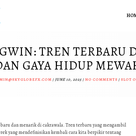
HO
GWIN: TREN TERBARU
DAN GAYA HIDUP MEWA
MIN@SKYGLOBEFX.COM
/
JUNE 10, 2025
/
NO COMMENTS
/
SLOT 
 baru dan menarik di cakrawala. Tren terbaru yang mengambil
ek yang mendefinisikan kembali cara kita berpikir tentang