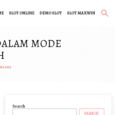
ME
SLOT ONLINE
DEMO SLOT
SLOT MAXWIN
 DALAM MODE
H
ONLINE
Search
SEARCH