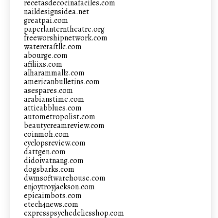
recetasdecocinafaciles.com
naildesignsidea.net
greatpai.com
paperlanterntheatre.org
freeworshipnetwork.com
watercraftllc.com
abourge.com
afiliixs.com
alharammallz.com
americanbulletins.com
asespares.com
arabianstime.com
atticabblues.com
autometropolist.com
beautycreamreview.com
coinmoh.com
cyclopsreview.com
dattgen.com
didoivatnang.com
dogsbarks.com
dwmsoftwarehouse.com
enjoytroyjackson.com
epicaimbots.com
etech4news.com
expresspsychedelicsshop.com