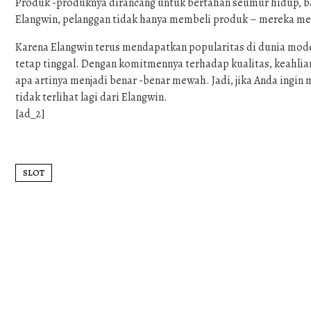
Produk -produknya dirancang untuk bertahan seumur hidup, ba
Elangwin, pelanggan tidak hanya membeli produk – mereka mem
Karena Elangwin terus mendapatkan popularitas di dunia mode 
tetap tinggal. Dengan komitmennya terhadap kualitas, keahlia
apa artinya menjadi benar -benar mewah. Jadi, jika Anda ingin
tidak terlihat lagi dari Elangwin.
[ad_2]
SLOT