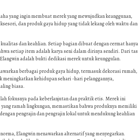
usaha yang ingin membuat merek yang mewujudkan keanggunan,
aksesori, dan produk gaya hidup yang tidak lekang oleh waktu dan
kualitas dan keahlian. Setiap bagian dibuat dengan cermat hanya
a setiap item adalah karya seni dalam dirinya sendiri. Dari tas
k Elangwin adalah bukti dedikasi merek untuk keunggulan.
enawarkan berbagai produk gaya hidup, termasuk dekorasi rumah,
k meningkatkan kehidupan sehari -hari pelanggannya,
ling biasa.
h fokusnya pada keberlanjutan dan praktik etis. Merek ini
yang ramah lingkungan, memastikan bahwa produknya memiliki
t dengan pengrajin dan pengrajin lokal untuk mendukung keahlian
h norma, Elangwin menawarkan alternatif yang menyegarkan.