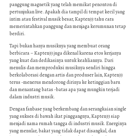
panggung magnetik yang telah memikat penonton di
pertunjukan live. Apakah dia tampil di tempat kecil yang
intim atau festival musik besar, Kapten33 tahu cara
memerintahkan panggung dan menjaga kerumunan tetap
berdiri.
Tapi bukan hanya musiknya yang membuat orang
berbicara – Kapten33 juga dikenal karena etos kerjanya
yang kuat dan dedikasinya untuk keahliannya. Dari
menulis dan memproduksi musiknya sendiri hingga
berkolaborasi dengan artis dan produser lain, Kapten33
terus -menerus mendorong dirinya ke ketinggian baru
dan menantang batas -batas apa yang mungkin terjadi
dalam industri musik.
Dengan fanbase yang berkembang dan serangkaian single
yang sukses di bawah ikat pinggangnya, Kapten33 siap
menjadi nama rumah tangga di industri musik. Energinya
yang menular, bakat yang tidak dapat disangkal, dan