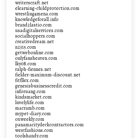
writerscraft.net
elearning-childprotection.com
wrestling4mena.com
knowledgeforall.info
brand2lastio.com
usadigitalservices.com
socialhoppers.com
creativedream.net
n2315.com
getwebonline.com
onlyfansheaven.com
lky08.com
ralph-fiennes.net
fielder-maximum-discount.net
fitfllex.com
genesisbusinesscredit.com
inforuang.com
kindsmarket.com
luvelylife.com
macramb.com
mypet-diary.com
oxweekly.com
panamacitydeckcontractors.com
westfashions.com
toolshandy.com