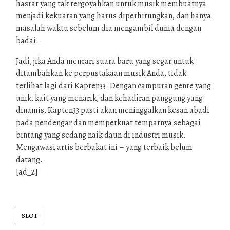
hasrat yang tak tergoyahkan untuk musik membuatnya
menjadi kekuatan yang harus diperhitungkan, dan hanya
masalah waktu sebelum dia mengambil dunia dengan
badai.
Jadi, jika Anda mencari suara baru yang segar untuk
ditambahkan ke perpustakaan musik Anda, tidak
terlihat lagi dari Kapten33. Dengan campuran genre yang
unik, kait yang menarik, dan kehadiran panggung yang
dinamis, Kapten33 pasti akan meninggalkan kesan abadi
pada pendengar dan memperkuat tempatnya sebagai
bintang yang sedang naik daun di industri musik.
Mengawasi artis berbakat ini – yang terbaik belum
datang.
[ad_2]
SLOT