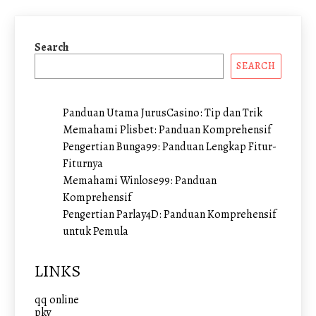
Search
SEARCH
Panduan Utama JurusCasino: Tip dan Trik
Memahami Plisbet: Panduan Komprehensif
Pengertian Bunga99: Panduan Lengkap Fitur-
Fiturnya
Memahami Winlose99: Panduan
Komprehensif
Pengertian Parlay4D: Panduan Komprehensif
untuk Pemula
LINKS
qq online
pkv