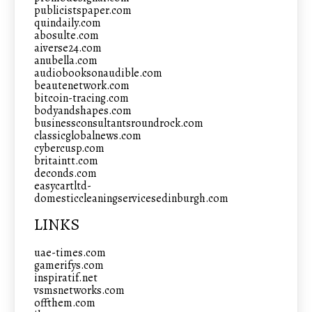
publicistspaper.com
quindaily.com
abosulte.com
aiverse24.com
anubella.com
audiobooksonaudible.com
beautenetwork.com
bitcoin-tracing.com
bodyandshapes.com
businessconsultantsroundrock.com
classicglobalnews.com
cybercusp.com
britaintt.com
deconds.com
easycartltd-
domesticcleaningservicesedinburgh.com
LINKS
uae-times.com
gamerifys.com
inspiratif.net
vsmsnetworks.com
offthem.com