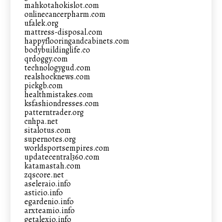
mahkotahokislot.com
onlinecancerpharm.com
ufalek.org
mattress-disposal.com
happyflooringandcabinets.com
bodybuildinglife.co
qrdoggy.com
technologygud.com
realshocknews.com
pickgb.com
healthmistakes.com
ksfashiondresses.com
patterntrader.org
cnhpa.net
sitalotus.com
supernotes.org
worldsportsempires.com
updatecentral360.com
katamastah.com
zqscore.net
aseleraio.info
asticio.info
egardenio.info
arxteamio.info
getalexio.info