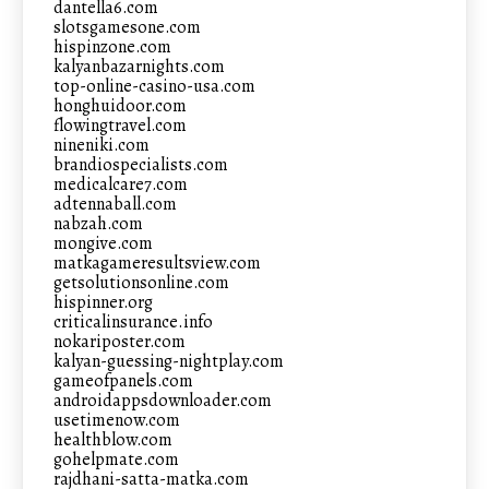
dantella6.com
slotsgamesone.com
hispinzone.com
kalyanbazarnights.com
top-online-casino-usa.com
honghuidoor.com
flowingtravel.com
nineniki.com
brandiospecialists.com
medicalcare7.com
adtennaball.com
nabzah.com
mongive.com
matkagameresultsview.com
getsolutionsonline.com
hispinner.org
criticalinsurance.info
nokariposter.com
kalyan-guessing-nightplay.com
gameofpanels.com
androidappsdownloader.com
usetimenow.com
healthblow.com
gohelpmate.com
rajdhani-satta-matka.com