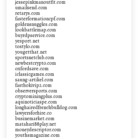
jessepinkmanoutfit.com
umailsend.com
retarys.com
fasterformationcpf.com
goldensnuggles.com
lookbattlemap.com
buyrdpservice.com
yesport.net
tostylo.com
yougetthat.net
sportsnetclub.com
newbestcrypto.com
oxfordsave.com
iclassicgames.com
saung-artikel.com
fasthokivip2.com
observersports.com
cryptominingplus.com
aquinoticiaspe.com
longhairedfrenchbulldog.com
lawyersforhire.co
businemarket.com
matahari88play.net
moneydescriptor.com
youthsmagazine.com