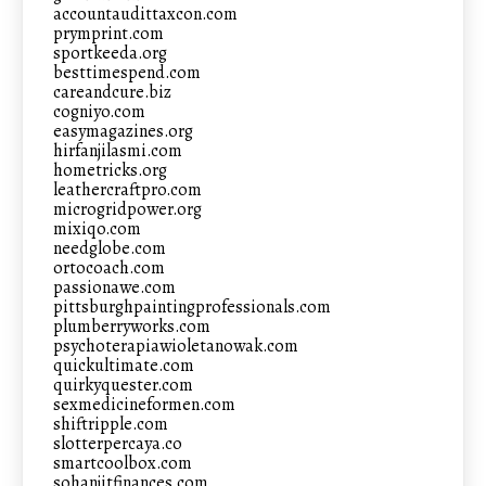
accountaudittaxcon.com
prymprint.com
sportkeeda.org
besttimespend.com
careandcure.biz
cogniyo.com
easymagazines.org
hirfanjilasmi.com
hometricks.org
leathercraftpro.com
microgridpower.org
mixiqo.com
needglobe.com
ortocoach.com
passionawe.com
pittsburghpaintingprofessionals.com
plumberryworks.com
psychoterapiawioletanowak.com
quickultimate.com
quirkyquester.com
sexmedicineformen.com
shiftripple.com
slotterpercaya.co
smartcoolbox.com
sohanjitfinances.com