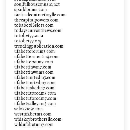
soulfulhousemusic.net
sparklooms.com
tacticalcontractingllc.com
thecapitalpowers.com
tobabet88slot3.com
todayscurrentnews.com
totobet77.asia
totobet77.org
trendingpublication.com
ufabettererum3.com
ufabettermentm4.com
ufabettersum7.com
ufabettinwm7.com
ufabettinwum3.com
ufabetunitedm3.com
ufabetunitedm7.com
ufabetuskedm7.com
ufabetutoredm3.com
ufabetutoredm7.com
ufabetvalleyum3.com
veloxview.com
westufabetm3.com
whiskeybrothersllc.com
wildufabetum7.com