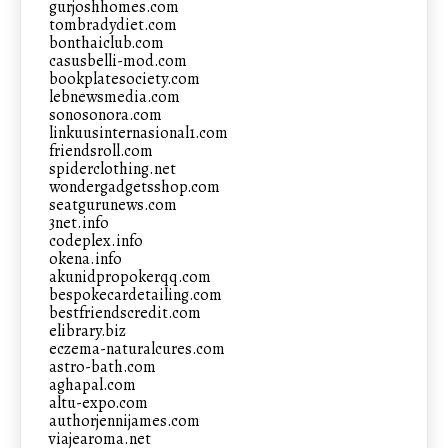
gurjoshhomes.com
tombradydiet.com
bonthaiclub.com
casusbelli-mod.com
bookplatesociety.com
lebnewsmedia.com
sonosonora.com
linkuusinternasional1.com
friendsroll.com
spiderclothing.net
wondergadgetsshop.com
seatgurunews.com
3net.info
codeplex.info
okena.info
akunidpropokerqq.com
bespokecardetailing.com
bestfriendscredit.com
elibrary.biz
eczema-naturalcures.com
astro-bath.com
aghapal.com
altu-expo.com
authorjennijames.com
viajearoma.net