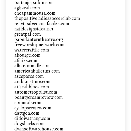
tsutsuji-parkin.com
agharab.com
cheapammousa.com
thepositiveladiessoccerclub.com
recetasdecocinafaciles.com
naildesignsidea.net
greatpai.com
paperlanterntheatre.org
freeworshipnetwork.com
watercraftllc.com
abourge.com
afiliixs.com
alharammallz.com
americanbulletins.com
asespares.com
arabianstime.com
atticabblues.com
autometropolist.com
beautycreamreview.com
coinmoh.com
cyclopsreview.com
dattgen.com
didoivatnang.com
dogsbarks.com
dwmsoftwarehouse.com