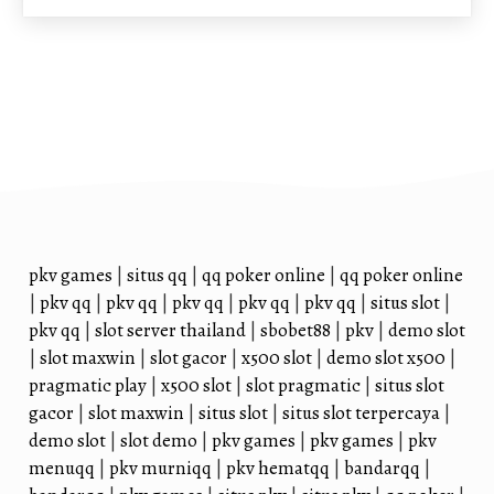
pkv games
|
situs qq
|
qq poker online
|
qq poker online
|
pkv qq
|
pkv qq
|
pkv qq
|
pkv qq
|
pkv qq
|
situs slot
|
pkv qq
|
slot server thailand
|
sbobet88
|
pkv
|
demo slot
|
slot maxwin
|
slot gacor
|
x500 slot
|
demo slot x500
|
pragmatic play
|
x500 slot
|
slot pragmatic
|
situs slot
gacor
|
slot maxwin
|
situs slot
|
situs slot terpercaya
|
demo slot
|
slot demo
|
pkv games
|
pkv games
|
pkv
menuqq
|
pkv murniqq
|
pkv hematqq
|
bandarqq
|