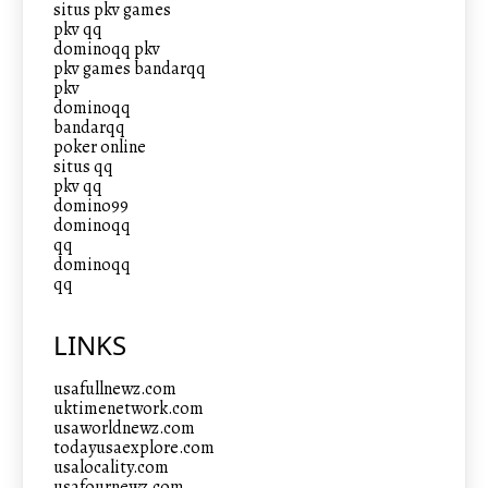
situs pkv games
pkv qq
dominoqq pkv
pkv games bandarqq
pkv
dominoqq
bandarqq
poker online
situs qq
pkv qq
domino99
dominoqq
qq
dominoqq
qq
LINKS
usafullnewz.com
uktimenetwork.com
usaworldnewz.com
todayusaexplore.com
usalocality.com
usafournewz.com