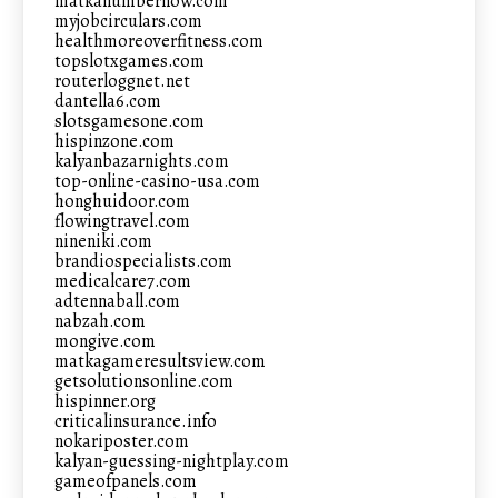
matkanumbernow.com
myjobcirculars.com
healthmoreoverfitness.com
topslotxgames.com
routerloggnet.net
dantella6.com
slotsgamesone.com
hispinzone.com
kalyanbazarnights.com
top-online-casino-usa.com
honghuidoor.com
flowingtravel.com
nineniki.com
brandiospecialists.com
medicalcare7.com
adtennaball.com
nabzah.com
mongive.com
matkagameresultsview.com
getsolutionsonline.com
hispinner.org
criticalinsurance.info
nokariposter.com
kalyan-guessing-nightplay.com
gameofpanels.com