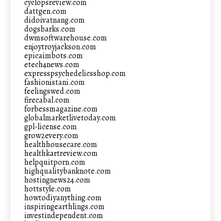
cyclopsreview.com
dattgen.com
didoivatnang.com
dogsbarks.com
dwmsoftwarehouse.com
enjoytroyjackson.com
epicaimbots.com
etech4news.com
expresspsychedelicsshop.com
fashionistani.com
feelingswed.com
firecabal.com
forbessmagazine.com
globalmarketlivetoday.com
gpl-license.com
grow2every.com
healthhousecare.com
healthkartreview.com
helpquitporn.com
highqualitybanknote.com
hostingnews24.com
hottstyle.com
howtodiyanything.com
inspiringearthlings.com
investindependent.com