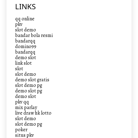
LINKS
qq online
pkv
slot demo
bandar bola resmi
bandarqq
domino99
bandarqq
demo slot
link slot
slot
slot demo
demo slot gratis
slot demo pg
demo slot pg
demo slot
pkv qq
mix parlay
live draw hk lotto
slot demo
slot demo pg
poker
situs pkv