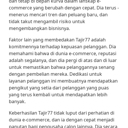
dan tetap di depan kurva dalam lanskap e-
commerce yang berubah dengan cepat. Dia terus -
menerus mencari tren dan peluang baru, dan
tidak takut mengambil risiko untuk
mengembangkan bisnisnya.
Faktor lain yang membedakan Tajir77 adalah
komitmennya terhadap kepuasan pelanggan. Dia
memahami bahwa di dunia e-commerce, reputasi
adalah segalanya, dan dia pergi di atas dan di luar
untuk memastikan bahwa pelanggannya senang
dengan pembelian mereka. Dedikasi untuk
layanan pelanggan ini membuatnya mendapatkan
pengikut yang setia dari pelanggan yang puas
yang terus kembali untuk mendapatkan lebih
banyak.
Keberhasilan Tajir77 tidak luput dari perhatian di
dunia e-commerce, dan ia dengan cepat menjadi
panutan bagi pengusaha calon lainnya. Dia secara