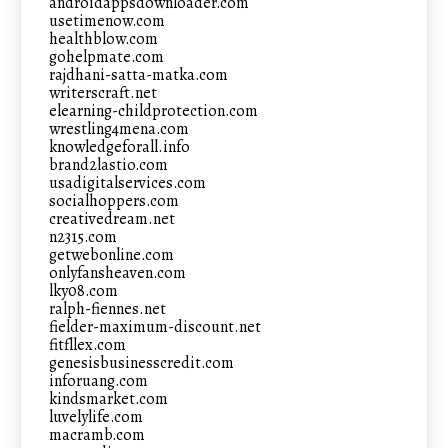
androidappsdownloader.com
usetimenow.com
healthblow.com
gohelpmate.com
rajdhani-satta-matka.com
writerscraft.net
elearning-childprotection.com
wrestling4mena.com
knowledgeforall.info
brand2lastio.com
usadigitalservices.com
socialhoppers.com
creativedream.net
n2315.com
getwebonline.com
onlyfansheaven.com
lky08.com
ralph-fiennes.net
fielder-maximum-discount.net
fitfllex.com
genesisbusinesscredit.com
inforuang.com
kindsmarket.com
luvelylife.com
macramb.com