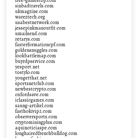
free-gamestop.com
sinbadtravels.com
ukmagzine.com
wareztech.org
usabestnetwork.com
jessepinkmanoutfit.com
umailsend.com
retarys.com
fasterformationcpf.com
goldensnuggles.com
lookbattlemap.com
buyrdpservice.com
yesport.net
tostylo.com
yougetthat.net
sportsnetclub.com
newbestcrypto.com
oxfordsave.com
iclassicgames.com
saung-artikel.com
fasthokivip2.com
observersports.com
cryptominingplus.com
aquinoticiaspe.com
longhairedfrenchbulldog.com