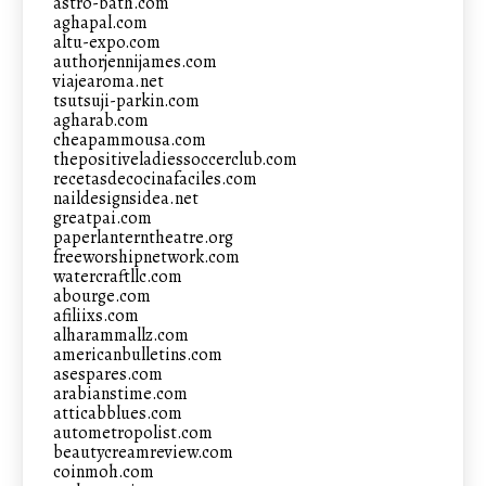
astro-bath.com
aghapal.com
altu-expo.com
authorjennijames.com
viajearoma.net
tsutsuji-parkin.com
agharab.com
cheapammousa.com
thepositiveladiessoccerclub.com
recetasdecocinafaciles.com
naildesignsidea.net
greatpai.com
paperlanterntheatre.org
freeworshipnetwork.com
watercraftllc.com
abourge.com
afiliixs.com
alharammallz.com
americanbulletins.com
asespares.com
arabianstime.com
atticabblues.com
autometropolist.com
beautycreamreview.com
coinmoh.com