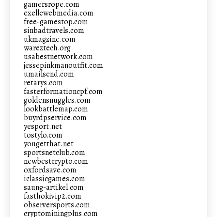
gamersrope.com
exellewebmedia.com
free-gamestop.com
sinbadtravels.com
ukmagzine.com
wareztech.org
usabestnetwork.com
jessepinkmanoutfit.com
umailsend.com
retarys.com
fasterformationcpf.com
goldensnuggles.com
lookbattlemap.com
buyrdpservice.com
yesport.net
tostylo.com
yougetthat.net
sportsnetclub.com
newbestcrypto.com
oxfordsave.com
iclassicgames.com
saung-artikel.com
fasthokivip2.com
observersports.com
cryptominingplus.com