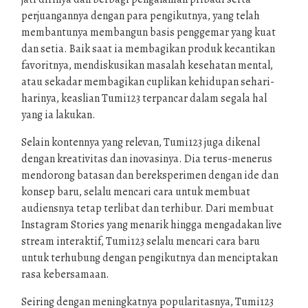
perjuangannya dengan para pengikutnya, yang telah
membantunya membangun basis penggemar yang kuat
dan setia. Baik saat ia membagikan produk kecantikan
favoritnya, mendiskusikan masalah kesehatan mental,
atau sekadar membagikan cuplikan kehidupan sehari-
harinya, keaslian Tumi123 terpancar dalam segala hal
yang ia lakukan.
Selain kontennya yang relevan, Tumi123 juga dikenal
dengan kreativitas dan inovasinya. Dia terus-menerus
mendorong batasan dan bereksperimen dengan ide dan
konsep baru, selalu mencari cara untuk membuat
audiensnya tetap terlibat dan terhibur. Dari membuat
Instagram Stories yang menarik hingga mengadakan live
stream interaktif, Tumi123 selalu mencari cara baru
untuk terhubung dengan pengikutnya dan menciptakan
rasa kebersamaan.
Seiring dengan meningkatnya popularitasnya, Tumi123