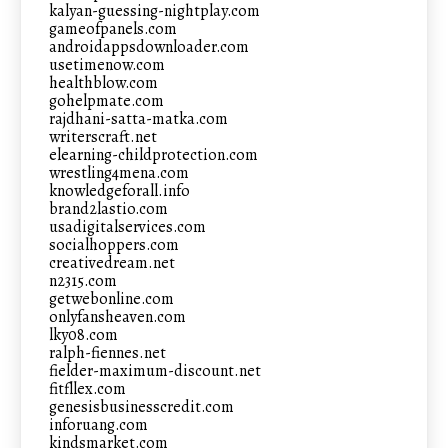
kalyan-guessing-nightplay.com
gameofpanels.com
androidappsdownloader.com
usetimenow.com
healthblow.com
gohelpmate.com
rajdhani-satta-matka.com
writerscraft.net
elearning-childprotection.com
wrestling4mena.com
knowledgeforall.info
brand2lastio.com
usadigitalservices.com
socialhoppers.com
creativedream.net
n2315.com
getwebonline.com
onlyfansheaven.com
lky08.com
ralph-fiennes.net
fielder-maximum-discount.net
fitfllex.com
genesisbusinesscredit.com
inforuang.com
kindsmarket.com