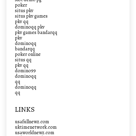
poker
situs pkv
situs pkv games
pkv qq
dominoqq pkv
pkv games bandarqq
pkv
dominoqq
bandarqq
poker online
situs qq
pkv qq
domino99
dominoqq
qq
dominoqq
qq
LINKS
usafullnewz.com
uktimenetwork.com
usaworldnewz.com