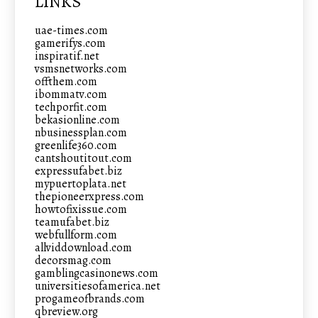
LINKS
uae-times.com
gamerifys.com
inspiratif.net
vsmsnetworks.com
offthem.com
ibommatv.com
techporfit.com
bekasionline.com
nbusinessplan.com
greenlife360.com
cantshoutitout.com
expressufabet.biz
mypuertoplata.net
thepioneerxpress.com
howtofixissue.com
teamufabet.biz
webfullform.com
allviddownload.com
decorsmag.com
gamblingcasinonews.com
universitiesofamerica.net
progameofbrands.com
qbreview.org