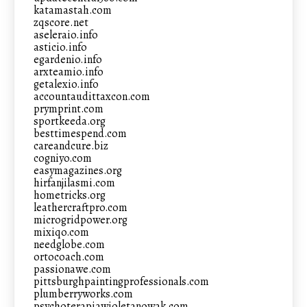
katamastah.com
zqscore.net
aseleraio.info
asticio.info
egardenio.info
arxteamio.info
getalexio.info
accountaudittaxcon.com
prymprint.com
sportkeeda.org
besttimespend.com
careandcure.biz
cogniyo.com
easymagazines.org
hirfanjilasmi.com
hometricks.org
leathercraftpro.com
microgridpower.org
mixiqo.com
needglobe.com
ortocoach.com
passionawe.com
pittsburghpaintingprofessionals.com
plumberryworks.com
psychoterapiawioletanowak.com