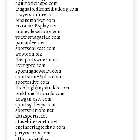
aquinoticiaspe.com
longhairedfrenchbulldog.com
lawyersforhire.co
businemarket.com
matahari88play.net
moneydescriptor.com
youthsmagazine.com
painaidee.net
sportsdarkest.com
webtoon.biz
thesportswires.com
hyungpro.com
sportingnewsnet.com
sportstime24day.com
sporteslive.com
theblingblingshields.com
pinkfrenchtipnails.com
newgamestv.com
sportsgallerys.com
sportsmirrors.net
datasports.net
atasehirescortu.net
engineeringtechub.com
jerryescorts.com
attorneylegal.co