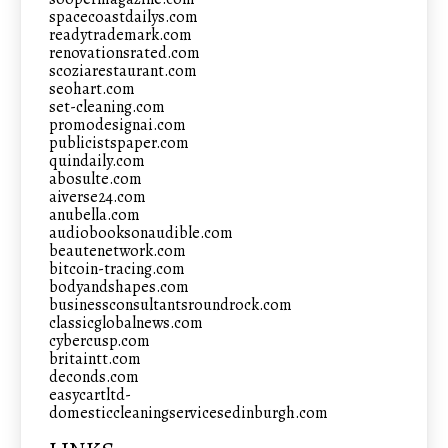
spacecoastdailys.com
readytrademark.com
renovationsrated.com
scoziarestaurant.com
seohart.com
set-cleaning.com
promodesignai.com
publicistspaper.com
quindaily.com
abosulte.com
aiverse24.com
anubella.com
audiobooksonaudible.com
beautenetwork.com
bitcoin-tracing.com
bodyandshapes.com
businessconsultantsroundrock.com
classicglobalnews.com
cybercusp.com
britaintt.com
deconds.com
easycartltd-
domesticcleaningservicesedinburgh.com