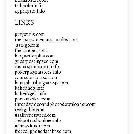
imanabadii.com
trilipohu.info
appruptio.info
LINKS
punjwanis.com
the-parcs-clematiscondos.com
jusu-gb.com
thecarepet.com
blogwriterplus.com
guestpostingseo.com
casinogambitpro.info
pokerplaymasters.info
courseoncourse.com
bantinbatdongsan247.com
bahednog.info
bahenxgek.info
pertamaskre.com
threadsvideoandphotodownloader.com
techgiddy.com
usalivenetwork.com
jackpotrushonline.info
ucnewshindi.com
freecellphonedatabase.com