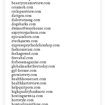
beautycreamreview.com
coinmoh.com
cyclopsreview.com
dattgen.com
didoivatnang.com
dogsbarks.com
dwmsoftwarehouse.com
enjoytroyjackson.com
epicaimbots.com
etech4news.com
expresspsychedelicsshop.com
fashionistani.com
feelingswed.com
firecabal.com
forbessmagazine.com
globalmarketlivetoday.com
gpl-license.com
grow2every.com
healthhousecare.com
healthkartreview.com
helpquitporn.com
highqualitybanknote.com
hostingnews24.com
hottstyle.com
howtodiyanything.com