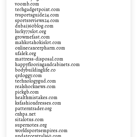
voomb.com
techgadgetpoint.com
tvsportsguide24.com
sportsreviews24.com
dubai360blog.com
lucky77slot.org
growmefast.com
mahkotahokislot.com
onlinecancerpharm.com
ufalek.org
mattress-disposal.com
happyflooringandcabinets.com
bodybuildinglife.co
qrdoggy.com
technologygud.com
realshocknews.com
pickgb.com
healthmistakes.com
ksfashiondresses.com
patterntrader.org
cnhpa.net
sitalotus.com
supernotes.org
worldsportsempires.com
updatecentral360.com