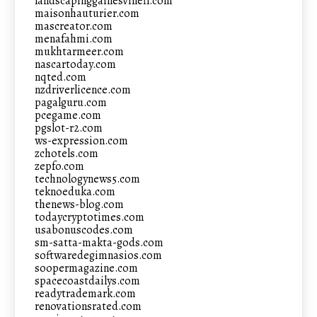
landscapinggainesvillefl.com
maisonhauturier.com
mascreator.com
menafahmi.com
mukhtarmeer.com
nascartoday.com
nqted.com
nzdriverlicence.com
pagalguru.com
pcegame.com
pgslot-r2.com
ws-expression.com
zchotels.com
zepfo.com
technologynews5.com
teknoeduka.com
thenews-blog.com
todaycryptotimes.com
usabonuscodes.com
sm-satta-makta-gods.com
softwaredegimnasios.com
soopermagazine.com
spacecoastdailys.com
readytrademark.com
renovationsrated.com