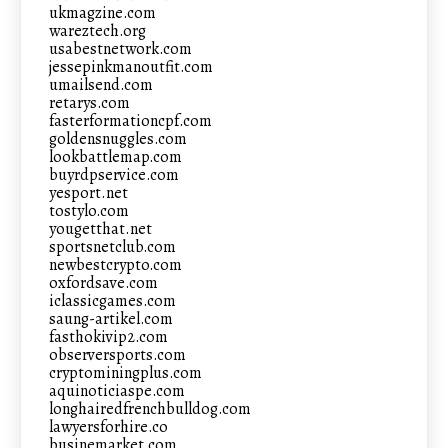
ukmagzine.com
wareztech.org
usabestnetwork.com
jessepinkmanoutfit.com
umailsend.com
retarys.com
fasterformationcpf.com
goldensnuggles.com
lookbattlemap.com
buyrdpservice.com
yesport.net
tostylo.com
yougetthat.net
sportsnetclub.com
newbestcrypto.com
oxfordsave.com
iclassicgames.com
saung-artikel.com
fasthokivip2.com
observersports.com
cryptominingplus.com
aquinoticiaspe.com
longhairedfrenchbulldog.com
lawyersforhire.co
businemarket.com