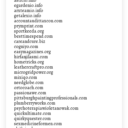
asticio.info
egardenio.info
arxteamio.info
getalexio.info
accountaudittaxcon.com
prymprint.com
sportkeeda.org
besttimespend.com
careandcure.biz
cogniyo.com
easymagazines.org
hirfanjilasmi.com
hometricks.org
leathercraftpro.com
microgridpower.org
mixiqo.com
needglobe.com
ortocoach.com
passionawe.com
pittsburghpaintingprofessionals.com
plumberryworks.com
psychoterapiawioletanowak.com
quickultimate.com
quirkyquester.com
sexmedicineformen.com