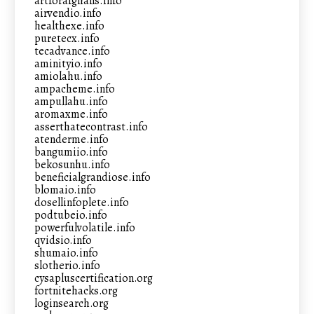
artforafghans.info
airvendio.info
healthexe.info
puretecx.info
tecadvance.info
aminityio.info
amiolahu.info
ampacheme.info
ampullahu.info
aromaxme.info
asserthatecontrast.info
atenderme.info
bangumiio.info
bekosunhu.info
beneficialgrandiose.info
blomaio.info
dosellinfoplete.info
podtubeio.info
powerfulvolatile.info
qvidsio.info
shumaio.info
slotherio.info
cysapluscertification.org
fortnitehacks.org
loginsearch.org