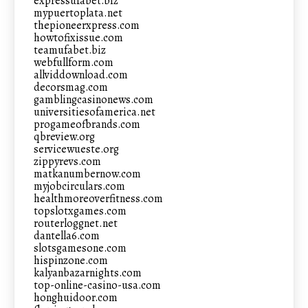
expressufabet.biz
mypuertoplata.net
thepioneerxpress.com
howtofixissue.com
teamufabet.biz
webfullform.com
allviddownload.com
decorsmag.com
gamblingcasinonews.com
universitiesofamerica.net
progameofbrands.com
qbreview.org
servicewueste.org
zippyrevs.com
matkanumbernow.com
myjobcirculars.com
healthmoreoverfitness.com
topslotxgames.com
routerloggnet.net
dantella6.com
slotsgamesone.com
hispinzone.com
kalyanbazarnights.com
top-online-casino-usa.com
honghuidoor.com