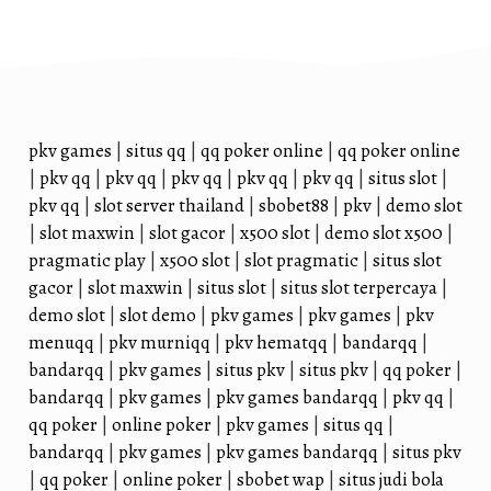
pkv games
|
situs qq
|
qq poker online
|
qq poker online
|
pkv qq
|
pkv qq
|
pkv qq
|
pkv qq
|
pkv qq
|
situs slot
|
pkv qq
|
slot server thailand
|
sbobet88
|
pkv
|
demo slot
|
slot maxwin
|
slot gacor
|
x500 slot
|
demo slot x500
|
pragmatic play
|
x500 slot
|
slot pragmatic
|
situs slot
gacor
|
slot maxwin
|
situs slot
|
situs slot terpercaya
|
demo slot
|
slot demo
|
pkv games
|
pkv games
|
pkv
menuqq
|
pkv murniqq
|
pkv hematqq
|
bandarqq
|
bandarqq
|
pkv games
|
situs pkv
|
situs pkv
|
qq poker
|
bandarqq
|
pkv games
|
pkv games bandarqq
|
pkv qq
|
qq poker
|
online poker
|
pkv games
|
situs qq
|
bandarqq
|
pkv games
|
pkv games bandarqq
|
situs pkv
|
qq poker
|
online poker
|
sbobet wap
|
situs judi bola