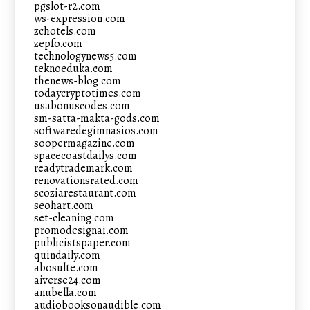
pgslot-r2.com
ws-expression.com
zchotels.com
zepfo.com
technologynews5.com
teknoeduka.com
thenews-blog.com
todaycryptotimes.com
usabonuscodes.com
sm-satta-makta-gods.com
softwaredegimnasios.com
soopermagazine.com
spacecoastdailys.com
readytrademark.com
renovationsrated.com
scoziarestaurant.com
seohart.com
set-cleaning.com
promodesignai.com
publicistspaper.com
quindaily.com
abosulte.com
aiverse24.com
anubella.com
audiobooksonaudible.com