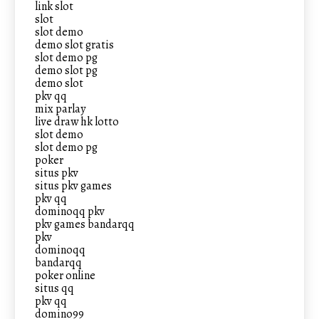
link slot
slot
slot demo
demo slot gratis
slot demo pg
demo slot pg
demo slot
pkv qq
mix parlay
live draw hk lotto
slot demo
slot demo pg
poker
situs pkv
situs pkv games
pkv qq
dominoqq pkv
pkv games bandarqq
pkv
dominoqq
bandarqq
poker online
situs qq
pkv qq
domino99