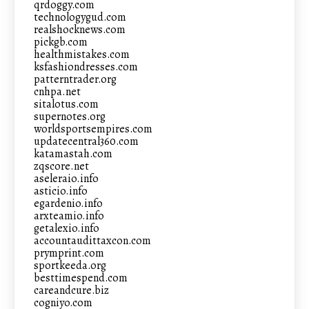
qrdoggy.com
technologygud.com
realshocknews.com
pickgb.com
healthmistakes.com
ksfashiondresses.com
patterntrader.org
cnhpa.net
sitalotus.com
supernotes.org
worldsportsempires.com
updatecentral360.com
katamastah.com
zqscore.net
aseleraio.info
asticio.info
egardenio.info
arxteamio.info
getalexio.info
accountaudittaxcon.com
prymprint.com
sportkeeda.org
besttimespend.com
careandcure.biz
cogniyo.com