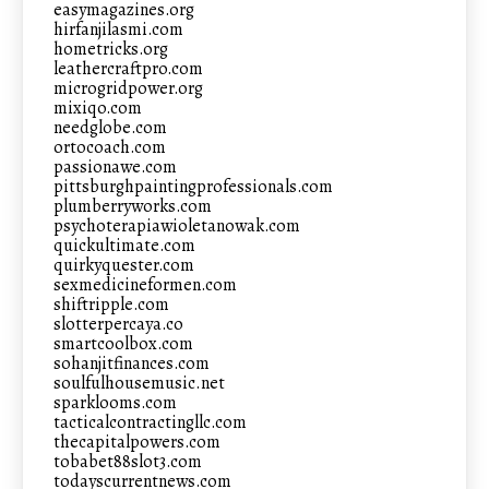
easymagazines.org
hirfanjilasmi.com
hometricks.org
leathercraftpro.com
microgridpower.org
mixiqo.com
needglobe.com
ortocoach.com
passionawe.com
pittsburghpaintingprofessionals.com
plumberryworks.com
psychoterapiawioletanowak.com
quickultimate.com
quirkyquester.com
sexmedicineformen.com
shiftripple.com
slotterpercaya.co
smartcoolbox.com
sohanjitfinances.com
soulfulhousemusic.net
sparklooms.com
tacticalcontractingllc.com
thecapitalpowers.com
tobabet88slot3.com
todayscurrentnews.com