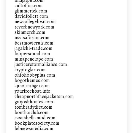
findjaipur.com
cultofjim.com
glimmerick.com
davidfollett.com
newcollegebeat.com
reverbnewyork.com
skinmerch.com
usvisaforum.com
bestmovierulz.com
jagalchi-trade.com
loopersound.com
minapenelope.com
justicereformalliance.com
cryptoglax.com
ohiohobbyplus.com
bogothemes.com
ajino-mingei.com
yourfreehost.info
cheapnorthfacejacketsm.com
gurjoshhomes.com
tombradydiet.com
bonthaiclub.com
casusbelli-mod.com
bookplatesociety.com
lebnewsmedia.com