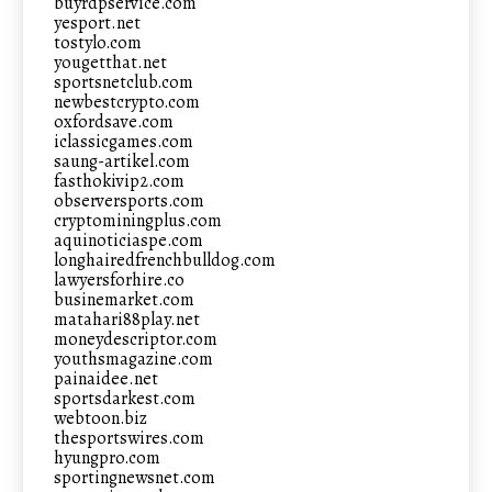
buyrdpservice.com
yesport.net
tostylo.com
yougetthat.net
sportsnetclub.com
newbestcrypto.com
oxfordsave.com
iclassicgames.com
saung-artikel.com
fasthokivip2.com
observersports.com
cryptominingplus.com
aquinoticiaspe.com
longhairedfrenchbulldog.com
lawyersforhire.co
businemarket.com
matahari88play.net
moneydescriptor.com
youthsmagazine.com
painaidee.net
sportsdarkest.com
webtoon.biz
thesportswires.com
hyungpro.com
sportingnewsnet.com