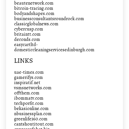
beautenetwork.com
bitcoin-tracing.com
bodyandshapes.com
businessconsultantsroundrock.com
classicglobalnews.com
cybercusp.com
britaintt.com
deconds.com
easycartltd-
domesticcleaningservicesedinburgh.com
LINKS
uae-times.com
gamerifys.com
inspiratif.net
vsmsnetworks.com
offthem.com
ibommatv.com
techporfit.com
bekasionline.com
nbusinessplan.com
greenlife360.com
cantshoutitout.com