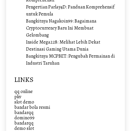
Pengertian Parlay4D: Panduan Komprehensif
untuk Pemula
Bangkitnya Nagakoin99: Bagaimana
Cryptocurrency Baru Ini Membuat
Gelombang
Inside Mega228: Melihat Lebih Dekat
Destinasi Gaming Utama Dunia
Bangkitnya MCPBET: Pengubah Permainan di
Industri Taruhan
LINKS
qq online
pkv
slot demo
bandar bola resmi
bandarqq
domino99
bandarqq
demo slot