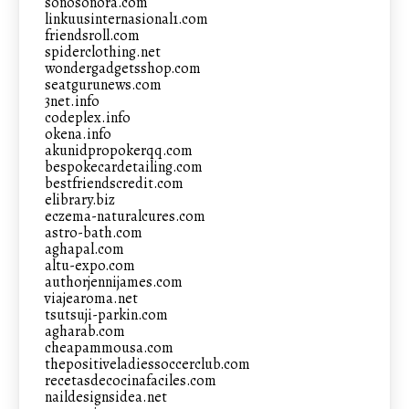
sonosonora.com
linkuusinternasional1.com
friendsroll.com
spiderclothing.net
wondergadgetsshop.com
seatgurunews.com
3net.info
codeplex.info
okena.info
akunidpropokerqq.com
bespokecardetailing.com
bestfriendscredit.com
elibrary.biz
eczema-naturalcures.com
astro-bath.com
aghapal.com
altu-expo.com
authorjennijames.com
viajearoma.net
tsutsuji-parkin.com
agharab.com
cheapammousa.com
thepositiveladiessoccerclub.com
recetasdecocinafaciles.com
naildesignsidea.net