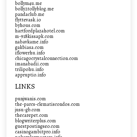
bollym4u.me
bolly2tollyblog.me
pandaclub.me
flyttevask.io
byhous.com
hartfordplazahotel.com
m-918kissapk.com
nabavkame.info
gakbiasa.com
iflowerhu.info
chicagocrystalconnection.com
imanabadii.com
trilipohu.info
appruptio.info
LINKS
punjwanis.com
the-parcs-clematiscondos.com
jusu-gb.com
thecarepet.com
blogwriterplus.com
guestpostingseo.com
casinogambitpro.info