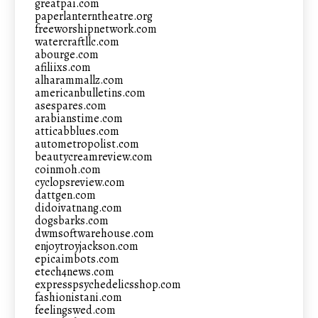
greatpai.com
paperlanterntheatre.org
freeworshipnetwork.com
watercraftllc.com
abourge.com
afiliixs.com
alharammallz.com
americanbulletins.com
asespares.com
arabianstime.com
atticabblues.com
autometropolist.com
beautycreamreview.com
coinmoh.com
cyclopsreview.com
dattgen.com
didoivatnang.com
dogsbarks.com
dwmsoftwarehouse.com
enjoytroyjackson.com
epicaimbots.com
etech4news.com
expresspsychedelicsshop.com
fashionistani.com
feelingswed.com