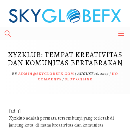
Skip
to
content
XYZKLUB: TEMPAT KREATIVITAS
DAN KOMUNITAS BERTABRAKAN
BY
ADMIN@SKYGLOBEFX.COM
/
AUGUST 16, 2025
/
NO
COMMENTS
/
SLOT ONLINE
[ad_1]
Xyzklub adalah permata tersembunyi yang terletak di
jantung kota, di mana kreativitas dan komunitas