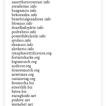
asserthatecontrast.info
atenderme.info
bangumiio.info
bekosunhu.info
beneficialgrandiose.info
blomaio.info
dosellinfoplete.info
podtubeio.info
powerfulvolatile.info
qvidsio.info
shumaio.info
slotherio.info
cysapluscertification.org
fortnitehacks.org
loginsearch.org
aodecor.org
donorsmatch.org
nowtimes.org
casinoeing.org
livemocha.biz
streetlife.biz
hyves.biz
enoughinfo.net
pinhive.net
warnabet.net