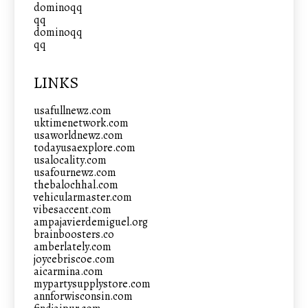
dominoqq
qq
dominoqq
qq
LINKS
usafullnewz.com
uktimenetwork.com
usaworldnewz.com
todayusaexplore.com
usalocality.com
usafournewz.com
thebalochhal.com
vehicularmaster.com
vibesaccent.com
ampajavierdemiguel.org
brainboosters.co
amberlately.com
joycebriscoe.com
aicarmina.com
mypartysupplystore.com
annforwisconsin.com