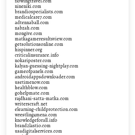
flowingtravel.com
nineniki.com
brandiospecialists.com
medicalcare7.com
adtennaball.com
nabzah.com
mongive.com
matkagameresultsview.com
getsolutionsonline.com
hispinner.org
criticalinsurance.info
nokariposter.com
kalyan-guessing-nightplay.com
gameofpanels.com
androidappsdownloader.com
usetimenow.com
healthblow.com
gohelpmate.com
rajdhani-satta-matka.com
writerscraft.net
elearning-childprotection.com
wrestling4mena.com
knowledgeforall.info
brand2lastio.com
usadigitalservices.com