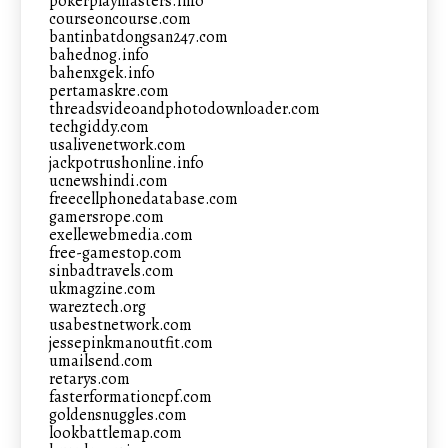
pokerplaymasters.info
courseoncourse.com
bantinbatdongsan247.com
bahednog.info
bahenxgek.info
pertamaskre.com
threadsvideoandphotodownloader.com
techgiddy.com
usalivenetwork.com
jackpotrushonline.info
ucnewshindi.com
freecellphonedatabase.com
gamersrope.com
exellewebmedia.com
free-gamestop.com
sinbadtravels.com
ukmagzine.com
wareztech.org
usabestnetwork.com
jessepinkmanoutfit.com
umailsend.com
retarys.com
fasterformationcpf.com
goldensnuggles.com
lookbattlemap.com