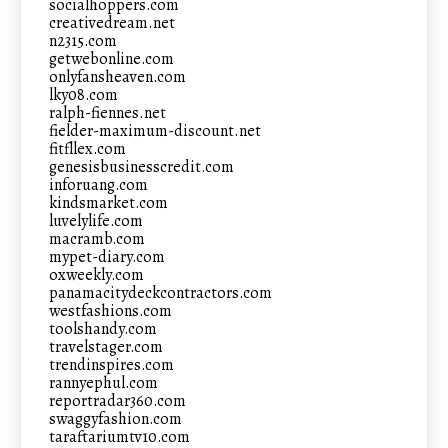
socialhoppers.com
creativedream.net
n2315.com
getwebonline.com
onlyfansheaven.com
lky08.com
ralph-fiennes.net
fielder-maximum-discount.net
fitfllex.com
genesisbusinesscredit.com
inforuang.com
kindsmarket.com
luvelylife.com
macramb.com
mypet-diary.com
oxweekly.com
panamacitydeckcontractors.com
westfashions.com
toolshandy.com
travelstager.com
trendinspires.com
rannyephul.com
reportradar360.com
swaggyfashion.com
taraftariumtv10.com