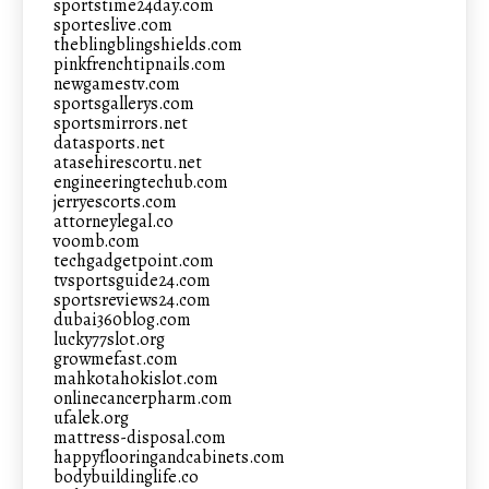
sportstime24day.com
sporteslive.com
theblingblingshields.com
pinkfrenchtipnails.com
newgamestv.com
sportsgallerys.com
sportsmirrors.net
datasports.net
atasehirescortu.net
engineeringtechub.com
jerryescorts.com
attorneylegal.co
voomb.com
techgadgetpoint.com
tvsportsguide24.com
sportsreviews24.com
dubai360blog.com
lucky77slot.org
growmefast.com
mahkotahokislot.com
onlinecancerpharm.com
ufalek.org
mattress-disposal.com
happyflooringandcabinets.com
bodybuildinglife.co