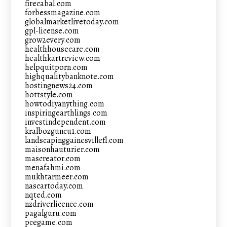
firecabal.com
forbessmagazine.com
globalmarketlivetoday.com
gpl-license.com
grow2every.com
healthhousecare.com
healthkartreview.com
helpquitporn.com
highqualitybanknote.com
hostingnews24.com
hottstyle.com
howtodiyanything.com
inspiringearthlings.com
investindependent.com
kralbozguncu1.com
landscapinggainesvillefl.com
maisonhauturier.com
mascreator.com
menafahmi.com
mukhtarmeer.com
nascartoday.com
nqted.com
nzdriverlicence.com
pagalguru.com
pcegame.com