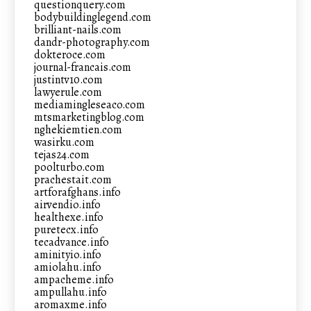
questionquery.com
bodybuildinglegend.com
brilliant-nails.com
dandr-photography.com
dokteroce.com
journal-francais.com
justintv10.com
lawyerule.com
mediamingleseaco.com
mtsmarketingblog.com
nghekiemtien.com
wasirku.com
tejas24.com
poolturbo.com
prachestait.com
artforafghans.info
airvendio.info
healthexe.info
puretecx.info
tecadvance.info
aminityio.info
amiolahu.info
ampacheme.info
ampullahu.info
aromaxme.info