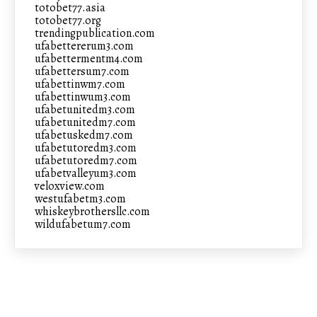
totobet77.asia
totobet77.org
trendingpublication.com
ufabettererum3.com
ufabettermentm4.com
ufabettersum7.com
ufabettinwm7.com
ufabettinwum3.com
ufabetunitedm3.com
ufabetunitedm7.com
ufabetuskedm7.com
ufabetutoredm3.com
ufabetutoredm7.com
ufabetvalleyum3.com
veloxview.com
westufabetm3.com
whiskeybrothersllc.com
wildufabetum7.com