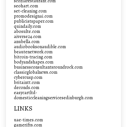
scoziarestaurant.com
seohart.com
set-cleaning.com
promodesignai.com
publicistspaper.com
quindaily.com
abosulte.com
aiverse24.com
anubella.com
audiobooksonaudible.com
beautenetwork.com
bitcoin-tracing.com
bodyandshapes.com
businessconsultantsroundrock.com
classicglobalnews.com
cybercusp.com
britaintt.com
deconds.com
easycartltd-
domesticcleaningservicesedinburgh.com
LINKS
uae-times.com
gamerifys.com