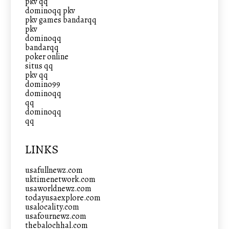
pkv qq
dominoqq pkv
pkv games bandarqq
pkv
dominoqq
bandarqq
poker online
situs qq
pkv qq
domino99
dominoqq
qq
dominoqq
qq
LINKS
usafullnewz.com
uktimenetwork.com
usaworldnewz.com
todayusaexplore.com
usalocality.com
usafournewz.com
thebalochhal.com