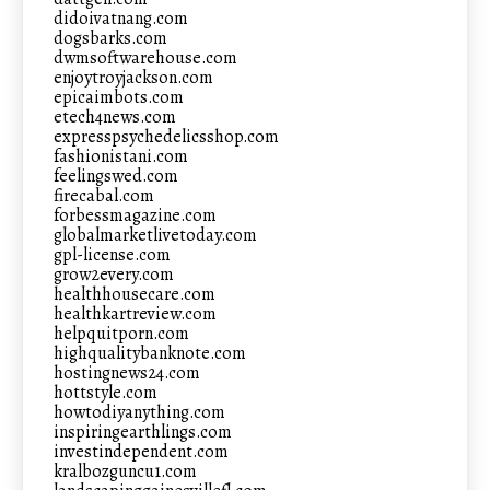
didoivatnang.com
dogsbarks.com
dwmsoftwarehouse.com
enjoytroyjackson.com
epicaimbots.com
etech4news.com
expresspsychedelicsshop.com
fashionistani.com
feelingswed.com
firecabal.com
forbessmagazine.com
globalmarketlivetoday.com
gpl-license.com
grow2every.com
healthhousecare.com
healthkartreview.com
helpquitporn.com
highqualitybanknote.com
hostingnews24.com
hottstyle.com
howtodiyanything.com
inspiringearthlings.com
investindependent.com
kralbozguncu1.com