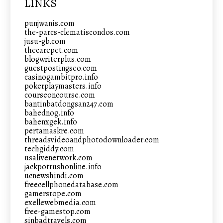
LINKS
punjwanis.com
the-parcs-clematiscondos.com
jusu-gb.com
thecarepet.com
blogwriterplus.com
guestpostingseo.com
casinogambitpro.info
pokerplaymasters.info
courseoncourse.com
bantinbatdongsan247.com
bahednog.info
bahenxgek.info
pertamaskre.com
threadsvideoandphotodownloader.com
techgiddy.com
usalivenetwork.com
jackpotrushonline.info
ucnewshindi.com
freecellphonedatabase.com
gamersrope.com
exellewebmedia.com
free-gamestop.com
sinbadtravels.com