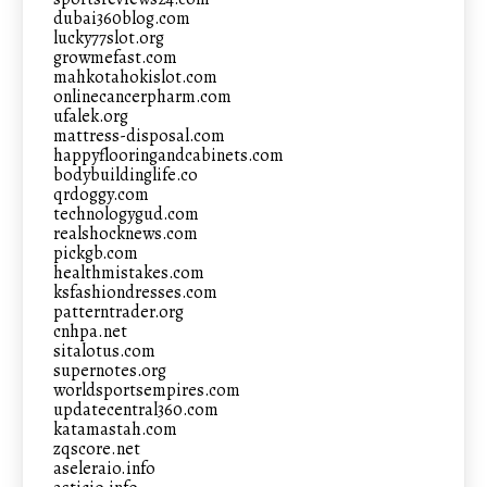
dubai360blog.com
lucky77slot.org
growmefast.com
mahkotahokislot.com
onlinecancerpharm.com
ufalek.org
mattress-disposal.com
happyflooringandcabinets.com
bodybuildinglife.co
qrdoggy.com
technologygud.com
realshocknews.com
pickgb.com
healthmistakes.com
ksfashiondresses.com
patterntrader.org
cnhpa.net
sitalotus.com
supernotes.org
worldsportsempires.com
updatecentral360.com
katamastah.com
zqscore.net
aseleraio.info