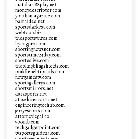
matahari88play.net
moneydescriptor.com
youthsmagazine.com
painaidee.net
sportsdarkest.com
webtoon.biz
thesportswires.com
hyungpro.com
sportingnewsnet.com
sportstime24day.com
sporteslive.com
theblingblingshields.com
pinkfrenchtipnails.com
newgamestv.com
sportsgallerys.com
sportsmirrors.net
datasports.net
atasehirescortu.net
engineeringtechub.com
jerryescorts.com
attorneylegal.co
voomb.com
techgadgetpoint.com
tvsportsguide24.com
sportsreviews24.com