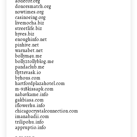
aodecor.org
donorsmatch.org
nowtimes.org
casinoeing.org
livemocha.biz
streetlife.biz
hyves.biz
enoughinfo.net
pinhive.net
warnabet.net
bollym4u.me
bolly2tollyblog.me
pandaclub.me
flyttevask.io
byhous.com
hartfordplazahotel.com
m-918kissapk.com
nabavkame.info
gakbiasa.com
iflowerhu.info
chicagocrystalconnection.com
imanabadii.com
trilipohu.info
appruptio.info