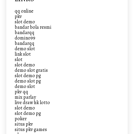
qq online
pkv
slot demo
bandar bola resmi
bandarqq
domino99
bandarqq
demo slot
link slot
slot
slot demo
demo slot gratis
slot demo pg
demo slot pg
demo slot
pkv qq
mix parlay
live draw hk lotto
slot demo
slot demo pg
poker
situs pkv
situs pkv games