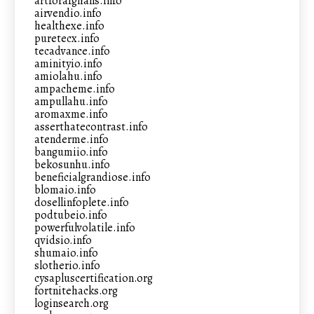
artforafghans.info
airvendio.info
healthexe.info
puretecx.info
tecadvance.info
aminityio.info
amiolahu.info
ampacheme.info
ampullahu.info
aromaxme.info
asserthatecontrast.info
atenderme.info
bangumiio.info
bekosunhu.info
beneficialgrandiose.info
blomaio.info
dosellinfoplete.info
podtubeio.info
powerfulvolatile.info
qvidsio.info
shumaio.info
slotherio.info
cysapluscertification.org
fortnitehacks.org
loginsearch.org