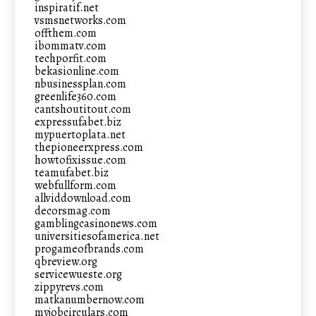
inspiratif.net
vsmsnetworks.com
offthem.com
ibommatv.com
techporfit.com
bekasionline.com
nbusinessplan.com
greenlife360.com
cantshoutitout.com
expressufabet.biz
mypuertoplata.net
thepioneerxpress.com
howtofixissue.com
teamufabet.biz
webfullform.com
allviddownload.com
decorsmag.com
gamblingcasinonews.com
universitiesofamerica.net
progameofbrands.com
qbreview.org
servicewueste.org
zippyrevs.com
matkanumbernow.com
myjobcirculars.com