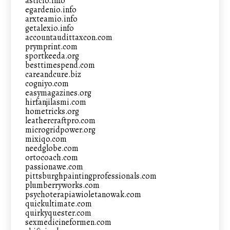
asticio.info
egardenio.info
arxteamio.info
getalexio.info
accountaudittaxcon.com
prymprint.com
sportkeeda.org
besttimespend.com
careandcure.biz
cogniyo.com
easymagazines.org
hirfanjilasmi.com
hometricks.org
leathercraftpro.com
microgridpower.org
mixiqo.com
needglobe.com
ortocoach.com
passionawe.com
pittsburghpaintingprofessionals.com
plumberryworks.com
psychoterapiawioletanowak.com
quickultimate.com
quirkyquester.com
sexmedicineformen.com