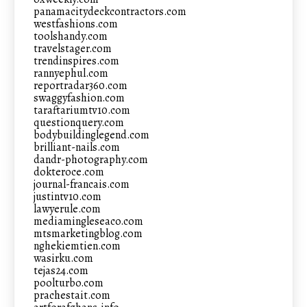
panamacitydeckcontractors.com
westfashions.com
toolshandy.com
travelstager.com
trendinspires.com
rannyephul.com
reportradar360.com
swaggyfashion.com
taraftariumtv10.com
questionquery.com
bodybuildinglegend.com
brilliant-nails.com
dandr-photography.com
dokteroce.com
journal-francais.com
justintv10.com
lawyerule.com
mediamingleseaco.com
mtsmarketingblog.com
nghekiemtien.com
wasirku.com
tejas24.com
poolturbo.com
prachestait.com