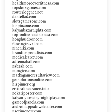
healthmoreoverfitness.com
topslotxgames.com
routerloggnet.net
dantella6.com
slotsgamesone.com
hispinzone.com
kalyanbazarnights.com
top-online-casino-usa.com
honghuidoor.com
flowingtravel.com
nineniki.com
brandiospecialists.com
medicalcare7.com
adtennaball.com
nabzah.com
mongive.com
matkagameresultsview.com
getsolutionsonline.com
hispinner.org
criticalinsurance.info
nokariposter.com
kalyan-guessing-nightplay.com
gameofpanels.com
androidappsdownloader.com
usetimenow.com