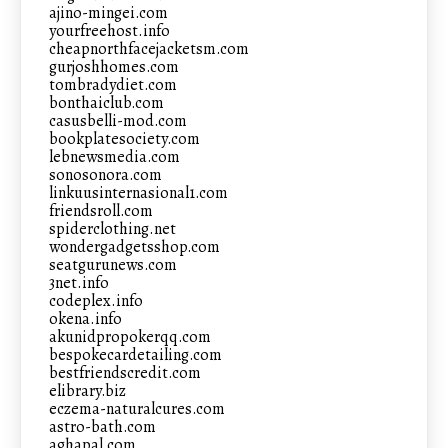
ajino-mingei.com
yourfreehost.info
cheapnorthfacejacketsm.com
gurjoshhomes.com
tombradydiet.com
bonthaiclub.com
casusbelli-mod.com
bookplatesociety.com
lebnewsmedia.com
sonosonora.com
linkuusinternasional1.com
friendsroll.com
spiderclothing.net
wondergadgetsshop.com
seatgurunews.com
3net.info
codeplex.info
okena.info
akunidpropokerqq.com
bespokecardetailing.com
bestfriendscredit.com
elibrary.biz
eczema-naturalcures.com
astro-bath.com
aghapal.com