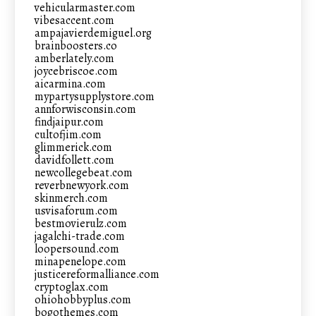
vehicularmaster.com
vibesaccent.com
ampajavierdemiguel.org
brainboosters.co
amberlately.com
joycebriscoe.com
aicarmina.com
mypartysupplystore.com
annforwisconsin.com
findjaipur.com
cultofjim.com
glimmerick.com
davidfollett.com
newcollegebeat.com
reverbnewyork.com
skinmerch.com
usvisaforum.com
bestmovierulz.com
jagalchi-trade.com
loopersound.com
minapenelope.com
justicereformalliance.com
cryptoglax.com
ohiohobbyplus.com
bogothemes.com