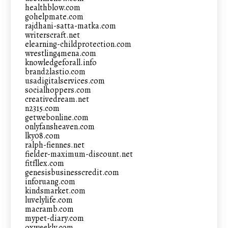
healthblow.com
gohelpmate.com
rajdhani-satta-matka.com
writerscraft.net
elearning-childprotection.com
wrestling4mena.com
knowledgeforall.info
brand2lastio.com
usadigitalservices.com
socialhoppers.com
creativedream.net
n2315.com
getwebonline.com
onlyfansheaven.com
lky08.com
ralph-fiennes.net
fielder-maximum-discount.net
fitfllex.com
genesisbusinesscredit.com
inforuang.com
kindsmarket.com
luvelylife.com
macramb.com
mypet-diary.com
oxweekly.com