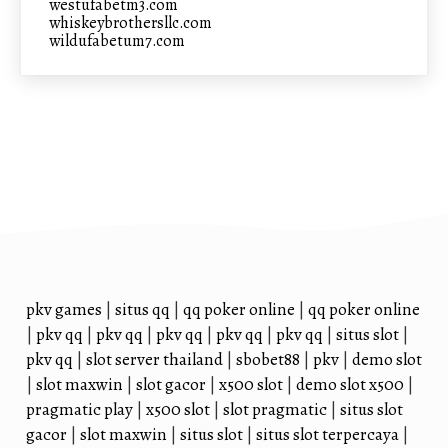
westufabetm3.com
whiskeybrothersllc.com
wildufabetum7.com
pkv games
|
situs qq
|
qq poker online
|
qq poker online
|
pkv qq
|
pkv qq
|
pkv qq
|
pkv qq
|
pkv qq
|
situs slot
|
pkv qq
|
slot server thailand
|
sbobet88
|
pkv
|
demo slot
|
slot maxwin
|
slot gacor
|
x500 slot
|
demo slot x500
|
pragmatic play
|
x500 slot
|
slot pragmatic
|
situs slot
gacor
|
slot maxwin
|
situs slot
|
situs slot terpercaya
|