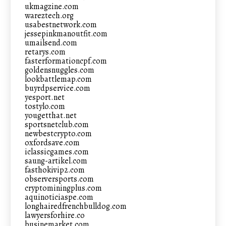
ukmagzine.com
wareztech.org
usabestnetwork.com
jessepinkmanoutfit.com
umailsend.com
retarys.com
fasterformationcpf.com
goldensnuggles.com
lookbattlemap.com
buyrdpservice.com
yesport.net
tostylo.com
yougetthat.net
sportsnetclub.com
newbestcrypto.com
oxfordsave.com
iclassicgames.com
saung-artikel.com
fasthokivip2.com
observersports.com
cryptominingplus.com
aquinoticiaspe.com
longhairedfrenchbulldog.com
lawyersforhire.co
businemarket.com