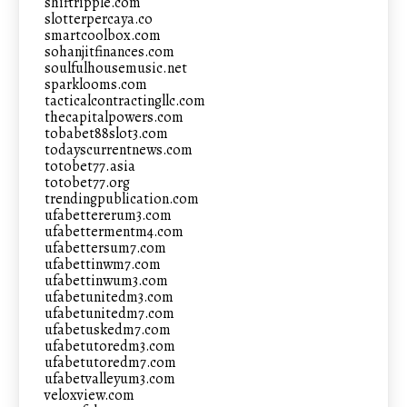
shiftripple.com
slotterpercaya.co
smartcoolbox.com
sohanjitfinances.com
soulfulhousemusic.net
sparklooms.com
tacticalcontractingllc.com
thecapitalpowers.com
tobabet88slot3.com
todayscurrentnews.com
totobet77.asia
totobet77.org
trendingpublication.com
ufabettererum3.com
ufabettermentm4.com
ufabettersum7.com
ufabettinwm7.com
ufabettinwum3.com
ufabetunitedm3.com
ufabetunitedm7.com
ufabetuskedm7.com
ufabetutoredm3.com
ufabetutoredm7.com
ufabetvalleyum3.com
veloxview.com