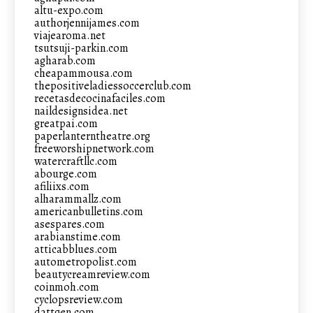
altu-expo.com
authorjennijames.com
viajearoma.net
tsutsuji-parkin.com
agharab.com
cheapammousa.com
thepositiveladiessoccerclub.com
recetasdecocinafaciles.com
naildesignsidea.net
greatpai.com
paperlanterntheatre.org
freeworshipnetwork.com
watercraftllc.com
abourge.com
afiliixs.com
alharammallz.com
americanbulletins.com
asespares.com
arabianstime.com
atticabblues.com
autometropolist.com
beautycreamreview.com
coinmoh.com
cyclopsreview.com
dattgen.com