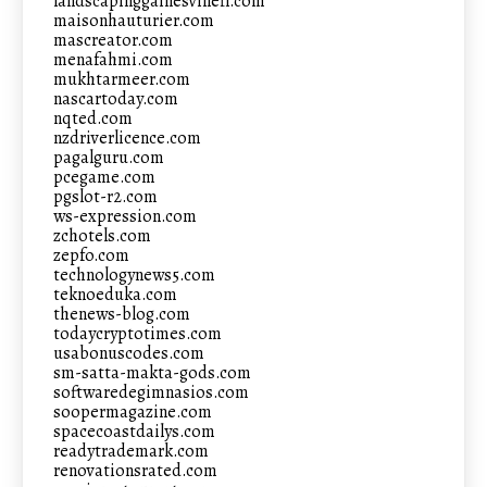
landscapinggainesvillefl.com
maisonhauturier.com
mascreator.com
menafahmi.com
mukhtarmeer.com
nascartoday.com
nqted.com
nzdriverlicence.com
pagalguru.com
pcegame.com
pgslot-r2.com
ws-expression.com
zchotels.com
zepfo.com
technologynews5.com
teknoeduka.com
thenews-blog.com
todaycryptotimes.com
usabonuscodes.com
sm-satta-makta-gods.com
softwaredegimnasios.com
soopermagazine.com
spacecoastdailys.com
readytrademark.com
renovationsrated.com