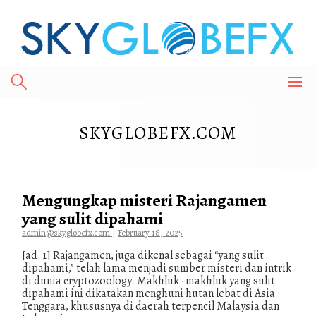
Skip
to
content
SKYGLOBEFX.COM
Mengungkap misteri Rajangamen
yang sulit dipahami
admin@skyglobefx.com
|
February 18, 2025
[ad_1] Rajangamen, juga dikenal sebagai “yang sulit
dipahami,” telah lama menjadi sumber misteri dan intrik
di dunia cryptozoology. Makhluk -makhluk yang sulit
dipahami ini dikatakan menghuni hutan lebat di Asia
Tenggara, khususnya di daerah terpencil Malaysia dan