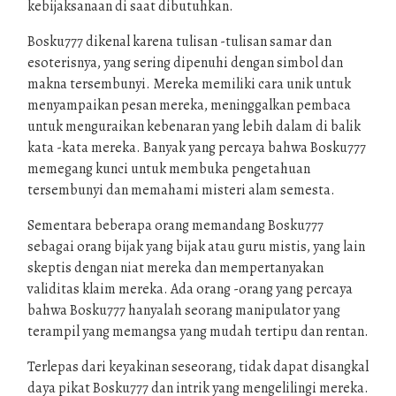
kebijaksanaan di saat dibutuhkan.
Bosku777 dikenal karena tulisan -tulisan samar dan
esoterisnya, yang sering dipenuhi dengan simbol dan
makna tersembunyi. Mereka memiliki cara unik untuk
menyampaikan pesan mereka, meninggalkan pembaca
untuk menguraikan kebenaran yang lebih dalam di balik
kata -kata mereka. Banyak yang percaya bahwa Bosku777
memegang kunci untuk membuka pengetahuan
tersembunyi dan memahami misteri alam semesta.
Sementara beberapa orang memandang Bosku777
sebagai orang bijak yang bijak atau guru mistis, yang lain
skeptis dengan niat mereka dan mempertanyakan
validitas klaim mereka. Ada orang -orang yang percaya
bahwa Bosku777 hanyalah seorang manipulator yang
terampil yang memangsa yang mudah tertipu dan rentan.
Terlepas dari keyakinan seseorang, tidak dapat disangkal
daya pikat Bosku777 dan intrik yang mengelilingi mereka.