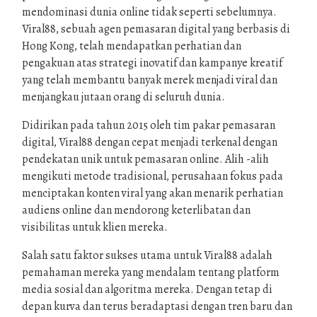
mendominasi dunia online tidak seperti sebelumnya.
Viral88, sebuah agen pemasaran digital yang berbasis di
Hong Kong, telah mendapatkan perhatian dan
pengakuan atas strategi inovatif dan kampanye kreatif
yang telah membantu banyak merek menjadi viral dan
menjangkau jutaan orang di seluruh dunia.
Didirikan pada tahun 2015 oleh tim pakar pemasaran
digital, Viral88 dengan cepat menjadi terkenal dengan
pendekatan unik untuk pemasaran online. Alih -alih
mengikuti metode tradisional, perusahaan fokus pada
menciptakan konten viral yang akan menarik perhatian
audiens online dan mendorong keterlibatan dan
visibilitas untuk klien mereka.
Salah satu faktor sukses utama untuk Viral88 adalah
pemahaman mereka yang mendalam tentang platform
media sosial dan algoritma mereka. Dengan tetap di
depan kurva dan terus beradaptasi dengan tren baru dan