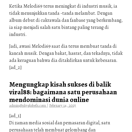
Ketika Melodi69 terus meningkat di industri musik, ia
tidak menunjukkan tanda -tanda melambat. Dengan
album debut di cakrawala dan fanbase yang berkembang,
ia siap menjadi salah satu bintang paling terang di
industri.
Jadi, awasi Melodi69 saat dia terus membuat tanda di
kancah musik. Dengan bakat, hasrat, dan tekadnya, tidak
ada keraguan bahwa dia ditakdirkan untuk kebesaran.
[ad_2]
Mengungkap kisah sukses di balik
viral88: bagaimana satu perusahaan
mendominasi dunia online
admin@skyglobefx.com
|
February 14, 2025
[ad_1]
Di zaman media sosial dan pemasaran digital, satu
perusahaan telah membuat gelombang dan