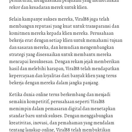
peluncuran, menghasilkan penjualan yang memecahkan
rekor dan kesadaran merek untuk klien.
Selain kampanye sukses mereka, Viral88 juga telah
membangun reputasi yang kuat untuk transparansi dan
komitmen mereka kepada klien mereka. Perusahaan
bekerja erat dengan setiap klien untuk memahami tujuan
dan sasaran mereka, dan kemudian mengembangkan
strategi yang disesuaikan untuk membantu mereka
mencapai kesuksesan. Dengan rekam jejak memberikan
hasil dan melebihi harapan, Viral88 telah mendapatkan
kepercayaan dan loyalitas dari banyak klien yang terus
bekerja dengan mereka dalam jangka panjang.
Ketika dunia online terus berkembang dan menjadi
semakin kompetitif, perusahaan seperti Viral88
memimpin dalam pemasaran digital dan menetapkan
standar baru untuk sukses. Dengan menggabungkan
kreativitas, inovasi, dan pemahaman yang mendalam
tentang lanskap online, Viral88 telah membuktikan