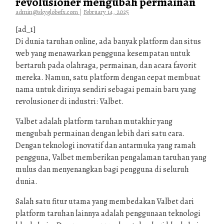
revolusioner mengubah permainan
admin@skyglobefx.com
|
February 14, 2025
[ad_1]
Di dunia taruhan online, ada banyak platform dan situs
web yang menawarkan pengguna kesempatan untuk
bertaruh pada olahraga, permainan, dan acara favorit
mereka. Namun, satu platform dengan cepat membuat
nama untuk dirinya sendiri sebagai pemain baru yang
revolusioner di industri: Valbet.
Valbet adalah platform taruhan mutakhir yang
mengubah permainan dengan lebih dari satu cara.
Dengan teknologi inovatif dan antarmuka yang ramah
pengguna, Valbet memberikan pengalaman taruhan yang
mulus dan menyenangkan bagi pengguna di seluruh
dunia.
Salah satu fitur utama yang membedakan Valbet dari
platform taruhan lainnya adalah penggunaan teknologi