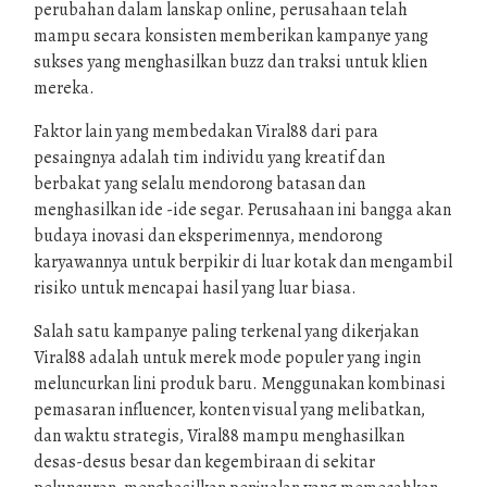
perubahan dalam lanskap online, perusahaan telah
mampu secara konsisten memberikan kampanye yang
sukses yang menghasilkan buzz dan traksi untuk klien
mereka.
Faktor lain yang membedakan Viral88 dari para
pesaingnya adalah tim individu yang kreatif dan
berbakat yang selalu mendorong batasan dan
menghasilkan ide -ide segar. Perusahaan ini bangga akan
budaya inovasi dan eksperimennya, mendorong
karyawannya untuk berpikir di luar kotak dan mengambil
risiko untuk mencapai hasil yang luar biasa.
Salah satu kampanye paling terkenal yang dikerjakan
Viral88 adalah untuk merek mode populer yang ingin
meluncurkan lini produk baru. Menggunakan kombinasi
pemasaran influencer, konten visual yang melibatkan,
dan waktu strategis, Viral88 mampu menghasilkan
desas-desus besar dan kegembiraan di sekitar